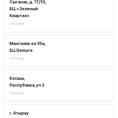
Сыганак, д. 17/10,
БЦ «Зеленый
Квартал»
г.Астана
Мангилик ел 35а,
БЦ Demure
г.Астана
Косшы,
Республика, уч 3
г.Астана
г. Атырау