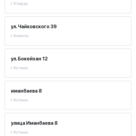
г.Атырау
ул. Чайковского 39
г.Алматы
ул. Бокейхан 12
г.Астана
иманбаева 8
г.Астана
улица Иманбаева 8
г.Астана