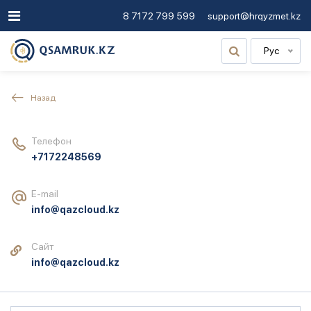
8 7172 799 599
support@hrqyzmet.kz
Рус
Назад
Телефон
+7172248569
E-mail
info@qazcloud.kz
Сайт
info@qazcloud.kz