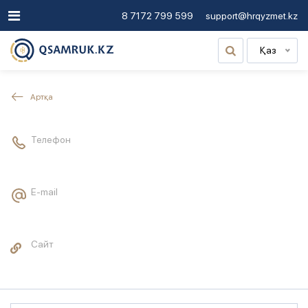
8 7172 799 599
support@hrqyzmet.kz
Қаз
Артқа
Телефон
E-mail
Сайт