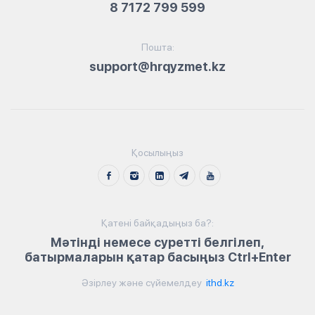
8 7172 799 599
Пошта:
support@hrqyzmet.kz
Қосылыңыз
Қатені байқадыңыз ба?:
Мәтінді немесе суретті белгілеп,
батырмаларын қатар басыңыз Ctrl+Enter
Әзірлеу және сүйемелдеу
ithd.kz