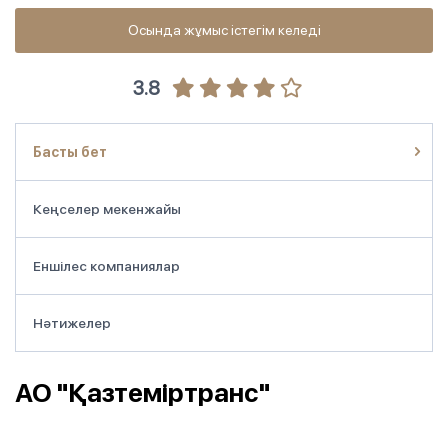
Осында жұмыс істегім келеді
3.8
Басты бет
Кеңселер мекенжайы
Еншілес компаниялар
Нәтижелер
АО "Қазтеміртранс"