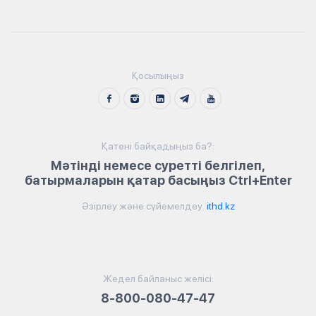
Қосылыңыз
Қатені байқадыңыз ба?:
Мәтінді немесе суретті белгілеп,
батырмаларын қатар басыңыз Ctrl+Enter
Әзірлеу және сүйемелдеу
ithd.kz
Жедел байланыс желісі:
8-800-080-47-47