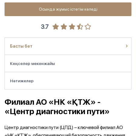
Осында жұмыс істегім келеді
3.7
Басты бет
Кеңселер мекенжайы
Нәтижелер
Филиал АО «НК «ҚТЖ» -
«Центр диагностики пути»
Центр диагностики пути (ЦПД) – ключевой филиал АО
«НК «КТЖ», обеспечивающий безопасность движения