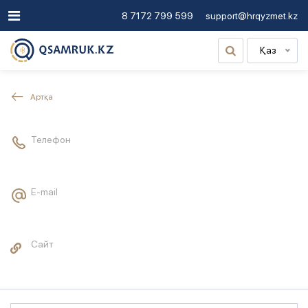
8 7172 799 599
support@hrqyzmet.kz
Қаз
Артқа
Телефон
E-mail
Сайт