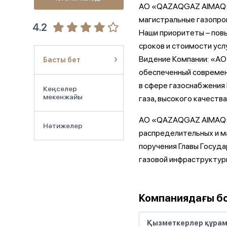
АО «QAZAQGAZ AIMAQ
магистральные газопров
4.2
Наши приоритеты – повы
сроков и стоимости усл
Видение Компании: «АО
Басты бет
обеспеченный современ
в сфере газоснабжения
Кеңселер
мекенжайы
газа, высокого качеств
АО «QAZAQGAZ AIMAQ» п
Нәтижелер
распределительных и м
поручения Главы Госуда
газовой инфраструктур
Компаниядағы б
Қызметкерлер құра