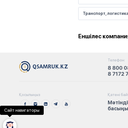
Транспорт, логистик
Еншілес компани
Телефон:
8 800 0
8 7172 
Қосылыңыз
Қатені ба
Мәтінді
басыңыз
Сайт навигаторы