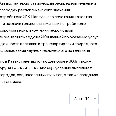
Казахстан, эксплуатирующая распределительные и
 городах республиканского значения.
отребителей РК. Наилучшего сочетания качества,
т и исключительного внимания к потребителю.
окой материально-технической базой,
к же являясь ведущей Компанией по оказанию услуг
адежности поставки и транспортировки природного
использования научно-технического потенциала.
 в Казахстане, включающее более 60,9 тыс. км
туру. АО «QAZAQGAZ AIMAQ» успешно выполняет
городов, сел, населенных пунктов, а также созданию
потенциала.
Ашық (10)