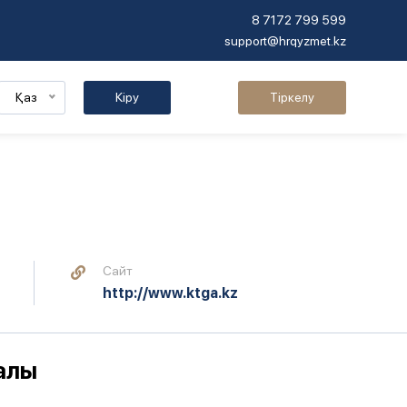
8 7172 799 599
support@hrqyzmet.kz
Қаз
Кіру
Тіркелу
Сайт
http://www.ktga.kz
алы