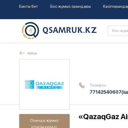
Басты бет
Бос жұмыс орындары
Кәсіпорында
Артқа
Телефон
77142540607
(іш
«QazaqGaz Ai
Осында жұмыс
істегім келеді