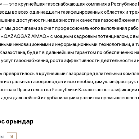
»
— это крупнейшая газоснабжающая компания в Республике 
оды во всех одиннадцати газифицированных областях и трех
шение доступности, надежности и качества газоснабжения п
уг мы достигаем за счет профессионального выполнения рабо
 «QAZAQGAZ AIMAQ» с мощным кадровым потенциалом, с выс
ными инновационными и информационными технологиями, а та
 Казахстана, будет в дальнейшем гарантом по обеспечению н
а услуг газоснабжения, роста эффективности деятельности и 
ревратилось в крупнейший газораспределительный комплекс
агистральных газопроводов и всю необходимую инфраструк
рства и Правительства Республики Казахстан по газификации 
ы для дальнейшей их урбанизации и развития промышленного 
ос орындар
мы
9