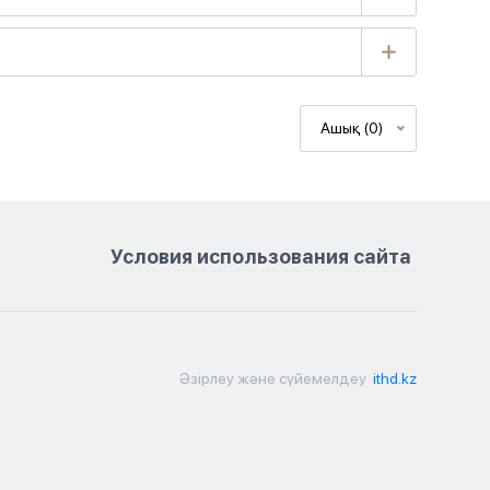
Ашық (0)
Условия использования сайта
Әзірлеу және сүйемелдеу
ithd.kz