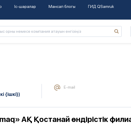
р
Іс-шаралар
Мансап блогы
ГИД QSamruk
E-mail
кі {ішкі})
maq» АҚ Қостанай өндірістік фили