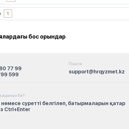
а
1
ялардағы бос орындар
Пошта:
80 77 99
support@hrqyzmet.kz
799 599
йқадыңыз ба?:
 немесе суретті белгілеп, батырмаларын қатар
 Ctrl+Enter