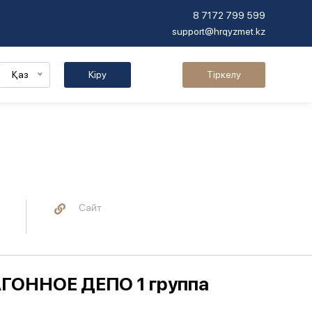
8 7172 799 599
support@hrqyzmet.kz
Қаз
Кіру
Тіркелу
Сайт
ОННОЕ ДЕПО 1 группа