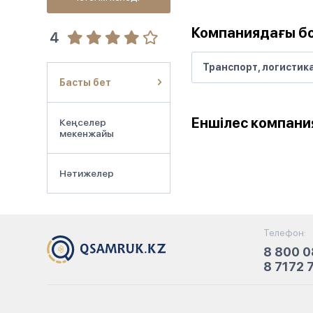
Компаниядағы б
4
Транспорт, логистик
Басты бет
Еншілес компани
Кеңселер
мекенжайы
Нәтижелер
Телефон:
8 800 0
8 7172 