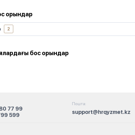
ос орындар
а
2
ялардағы бос орындар
Пошта:
80 77 99
support@hrqyzmet.kz
799 599