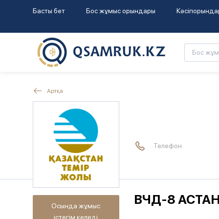
Басты бет
Бос жұмыс орындары
Кәсіпорында
Артқа
Телефон
ВЧД-8 АСТА
Осында жұмыс
істегім келеді