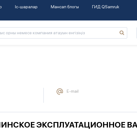
р
Іс-шаралар
Мансап блогы
ГИД QSamruk
E-mail
НИНСКОЕ ЭКСПЛУАТАЦИОННОЕ ВАГ