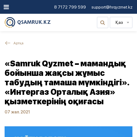
8 7172 799 599
support@hrqyzmet.kz
Қаз
Артқа
«Samruk Qyzmet – мамандық
бойынша жақсы жұмыс
табудың тамаша мүмкіндігі».
«Интергаз Орталық Азия»
қызметкерінің оқиғасы
07 жел. 2021