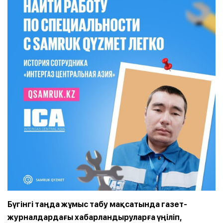
Бүгінгі таңда жұмыс табу мақсатында газет-
журналдардағы хабарландыруларға үңіліп,