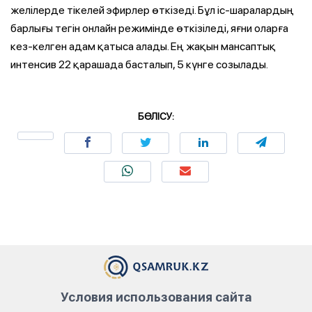
желілерде тікелей эфирлер өткізеді. Бұл іс-шаралардың
барлығы тегін онлайн режимінде өткізіледі, яғни оларға
кез-келген адам қатыса алады. Ең жақын мансаптық
интенсив 22 қарашада басталып, 5 күнге созылады.
БӨЛІСУ:
Условия использования сайта