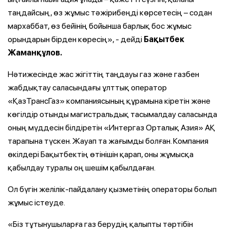
таңдайсың, өз жұмыс тәжірибеңді көрсетесің – содан
мархаббат, өз бейінің бойынша барлық бос жұмыс
орындарын бірден көресің», - дейді
Бақытбек
Жаманқұлов.
Нәтижесінде жас жігіттің таңдауы газ және газбен
жабдықтау саласындағы ұлттық оператор
«ҚазТрансГаз» компаниясының құрамына кіретін және
көгілдір отынды магистральдық тасымалдау саласында
оның мүддесін білдіретін «Интергаз Орталық Азия» АҚ
тарапына түскен. Жауап та жағымды болған. Компания
өкілдері Бақытбектің өтінішін қарап, оны жұмысқа
қабылдау туралы оң шешім қабылдаған.
Ол бүгін желілік-пайдалану қызметінің операторы болып
жұмыс істеуде.
«Біз тұтынушыларға газ берудің қалыпты тәртібін