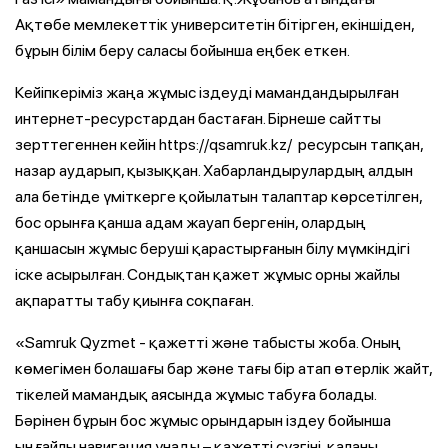
Ақтөбе мемлекеттік университетін бітірген, екіншіден,
бұрын білім беру саласы бойынша еңбек еткен.
Кейіпкеріміз жаңа жұмыс іздеуді мамандандырылған
интернет-ресурстардан бастаған. Бірнеше сайтты
зерттегеннен кейін https://qsamruk.kz/ ресурсын тапқан,
назар аударып, қызыққан. Хабарландырулардың алдын
ала бетінде үміткерге қойылатын талаптар көрсетілген,
бос орынға қанша адам жауап бергенін, олардың
қаншасын жұмыс беруші қарастырғанын білу мүмкіндігі
іске асырылған. Сондықтан қажет жұмыс орны жайлы
ақпаратты табу қиынға соқпаған.
«Samruk Qyzmet - қажетті және табысты жоба. Оның
көмегімен болашағы бар және тағы бір атап өтерлік жайт,
тікелей мамандық аясында жұмыс табуға болады.
Бәрінен бұрын бос жұмыс орындарын іздеу бойынша
ыңғайлы навигация ұнады – қажетті сүзгіні, қаланы