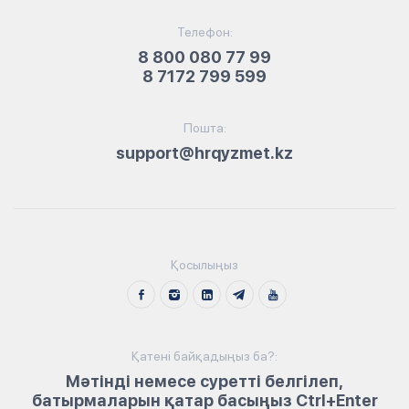
Телефон:
8 800 080 77 99
8 7172 799 599
Пошта:
support@hrqyzmet.kz
Қосылыңыз
Қатені байқадыңыз ба?:
Мәтінді немесе суретті белгілеп,
батырмаларын қатар басыңыз Ctrl+Enter