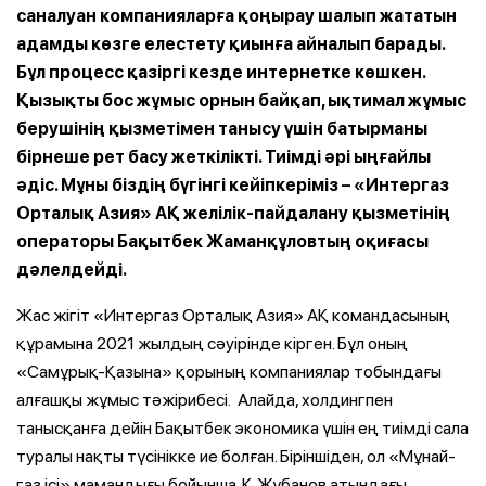
саналуан компанияларға қоңырау шалып жататын
адамды көзге елестету қиынға айналып барады.
Бұл процесс қазіргі кезде интернетке көшкен.
Қызықты бос жұмыс орнын байқап, ықтимал жұмыс
берушінің қызметімен танысу үшін батырманы
бірнеше рет басу жеткілікті. Тиімді әрі ыңғайлы
әдіс. Мұны біздің бүгінгі кейіпкеріміз – «Интергаз
Орталық Азия» АҚ желілік-пайдалану қызметінің
операторы Бақытбек Жаманқұловтың оқиғасы
дәлелдейді.
Жас жігіт «Интергаз Орталық Азия» АҚ командасының
құрамына 2021 жылдың сәуірінде кірген. Бұл оның
«Самұрық-Қазына» қорының компаниялар тобындағы
алғашқы жұмыс тәжірибесі. Алайда, холдингпен
танысқанға дейін Бақытбек экономика үшін ең тиімді сала
туралы нақты түсінікке ие болған. Біріншіден, ол «Мұнай-
газ ісі» мамандығы бойынша. Қ.Жұбанов атындағы