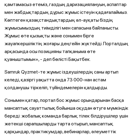
қамтамасыз етеміз, газдың даризациялануын, аспаптар
мен жабдықтардың дұрыс жұмыс істеуін қадағалаймыз.
Көптеген қазақстандықтардың әл-ауқаты біздің
жұмысымыздың тиімділігі мен сапасына байланысты.
Жұмыс өте қызықты және сонымен бірге
жауапкершіліктің жоғары деңгейін жүктейді. Порталдың
арқасында осы позицияны тапқаныма өте
қуаныштымын», - деп бөлісті Бақытбек.
Samruk Qyzmet-те жұмыс іздеушілердің саны артып
келеді, қазіргі уақытта онда 73 000-нан астам
қолданушы тіркеліп, түйіндемелерін қалдырды.
Сонымен қатар, портал бос жұмыс орындарынан басқа
мансаптық сауаттылық бойынша оқудан өтуге мүмкіндік
береді: жобалық команда барлық тілек білдірушілер үшін
жетекші сарапшыларды тарта отырып, мансаптық
қарқындар, практикумдар, вебинарлар, әлеуметтік