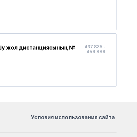
Шу жол дистанциясының №
437 835 -
459 889
Условия использования сайта