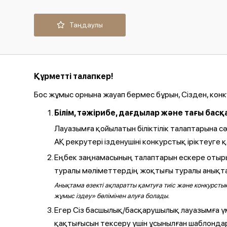
Таңдаулы
Құрметті талапкер!
Бос жұмыс орнына жауап бермес бұрын, Сізден, кон
Білім, тәжірибе, дағдылар және тағы ба
Лауазымға қойылатын біліктілік талаптарына 
АҚ рекрутері ізденушіні конкурстық іріктеуге 
Еңбек заңнамасының талаптарын ескере отырып,
туралы мәліметтердің жоқтығы туралы анықта
Анықтама өзекті ақпаратты қамтуға тиіс және конкурстық
жұмыс іздеу» бөлімінен алуға болады.
Егер Сіз басшылық/басқарушылық лауазымға ү
қақтығысын тексеру үшін ұсынылған шаблондар