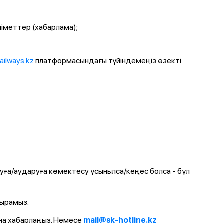
іметтер (хабарлама);
railways.kz
платформасындағы түйіндемеңіз өзекті
ауға/аударуға көмектесу ұсынылса/кеңес болса - бұл
қырамыз.
а хабарлаңыз. Немесе
mail@sk-hotline.kz