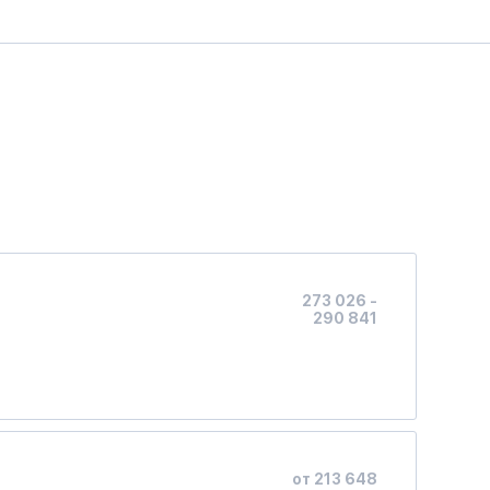
273 026 -
290 841
от 213 648