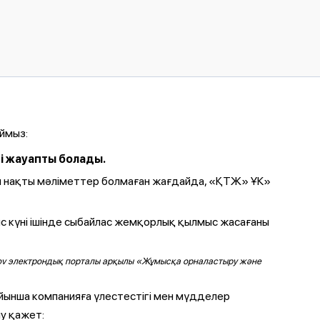
ймыз:
і жауапты болады.
алы нақты мәліметтер болмаған жағдайда, «ҚТЖ» ҰК»
ыс күні ішінде сыбайлас жемқорлық қылмыс жасағаны
ы Egov электрондық порталы арқылы «Жұмысқа орналастыру және
йынша компанияға үлестестігі мен мүдделер
у қажет: