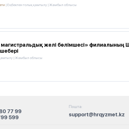
ети
|
Еңбекпен толық қамтылу
|
Жамбыл облысы
магистральдық желі бөлімшесі» филиалының 
 шебері
 қамтылу
|
Жамбыл облысы
Пошта:
80 77 99
support@hrqyzmet.kz
799 599