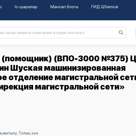
р
Іс-шаралар
Мансап блогы
ГИД QSamruk
(помощник) (ВПО-3000 №375) Ц
шин Шуская машинизированная
е отделение магистральной сет
ирекция магистральной сети»
қамтылу, Толық күн