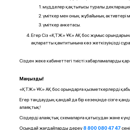
мүдделер қақтығысы туралы декларация
үміткер мен оның жұбайының активтері 
үміткер анкетасы.
Егер Сіз «ҚТЖ» ҰК» АҚ бос жұмыс орындарын
ақпаратты қамтитынына көз жеткізуіңізді сұр
Сізден жеке кабинеттегі тиісті хабарламаларды қа
Маңызды!
«ҚТЖ» ҰК» АҚ бос орындарға қызметкерлерді қабы
Егер таңдаудың қандай да бір кезеңінде сізге қанд
алаяқтық!
Сіздерді алаяқтық схемаларға қатысудан және күнд
Осындай жағдайларды дереу
8 800 080 47 47
сен