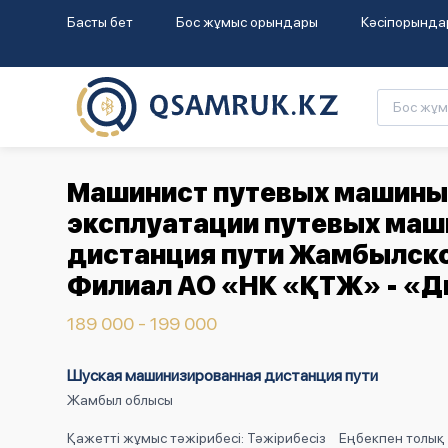
Басты бет
Бос жұмыс орындары
Кәсіпорында
Машинист путевых машины 
эксплуатации путевых ма
дистанция пути Жамбылско
Филиал АО «НК «ҚТЖ» - «Д
189 000 - 199 000
Шуская машинизированная дистанция пути
Жамбыл облысы
Қажетті жұмыс тәжірибесі: Тәжірибесіз
Еңбекпен толық 