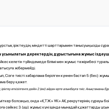
курстық іріктеудің міндетті шарттарымен танысуыңызды сұра
сқа ұсынылатын деректердің дұрыстығына жұмыс іздеуш
сәйкес келетін түйіндемеде білімі мен жұмыс тәжірибесі тур
қатысуға жібермейді.
 Сізге тиісті хабарлама берілген күннен бастап 5 (бес) жұм
ма беру қажет.
 іріктеу өткізілгенге дейін 2 (екі) айдан ерте алынбауға тиіс. Анықтаман
міткер болсаңыз, онда «ҚТЖ» ҰК» АҚ рекрутерінің сұрауы бо
ға сәйкес 3 (үш) жұмыс күні ішінде мынадай құжаттарды ұсын