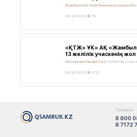
Жамбылское отделение магистральной с
06.08.2026
|
73
«ҚТЖ» ҰК» АҚ «Жамбыл 
13 желілік учаскенің жол
Шуская дистанция пути
|
Еңбекпен толық
05.08.2026
|
2731
Телефон:
8 800 0
8 7172 