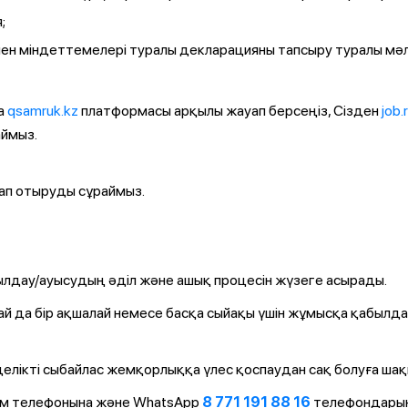
;
мен міндеттемелері туралы декларацияны тапсыру туралы мәл
а
qsamruk.kz
платформасы арқылы жауап берсеңіз, Сізден
job.
аймыз.
рап отыруды сұраймыз.
лдау/ауысудың әділ және ашық процесін жүзеге асырады.
ай да бір ақшалай немесе басқа сыйақы үшін жұмысқа қабылд
елікті сыбайлас жемқорлыққа үлес қоспаудан сақ болуға ша
ім телефонына және WhatsApp
8 771 191 88 16
телефондарын