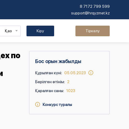
8 7172 799 599
support@hrqyzmet.kz
Қаз
Кіру
Тіркелу
ех по
Бос орын жабылды
и
Құрылған күні:
05.05.2023
Берілген өтінім:
2
Қаралған саны:
1023
Конкурс туралы