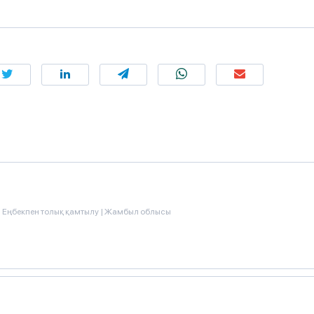
|
Еңбекпен толық қамтылу
|
Жамбыл облысы