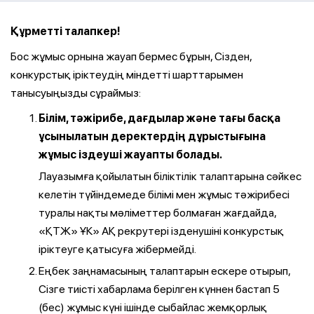
Құрметті талапкер!
Бос жұмыс орнына жауап бермес бұрын, Сізден,
конкурстық іріктеудің міндетті шарттарымен
танысуыңызды сұраймыз:
Білім, тәжірибе, дағдылар және тағы басқа
ұсынылатын деректердің дұрыстығына
жұмыс іздеуші жауапты болады.
Лауазымға қойылатын біліктілік талаптарына сәйкес
келетін түйіндемеде білімі мен жұмыс тәжірибесі
туралы нақты мәліметтер болмаған жағдайда,
«ҚТЖ» ҰК» АҚ рекрутері ізденушіні конкурстық
іріктеуге қатысуға жібермейді.
Еңбек заңнамасының талаптарын ескере отырып,
Сізге тиісті хабарлама берілген күннен бастап 5
(бес) жұмыс күні ішінде сыбайлас жемқорлық