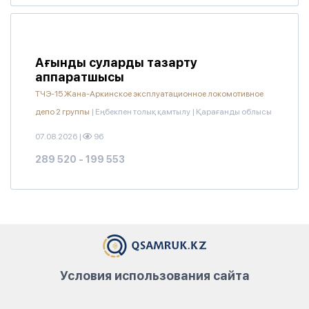
Ағынды суларды тазарту
аппаратшысы
ТЧЭ-15 Жана-Аркинское эксплуатационное локомотивное
депо 2 группы
|
Еңбекпен толық қамтылу
|
Қарағанды облысы
07.08.2026
|
96
289 520 - 199 553
Условия использования сайта