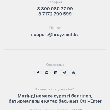
Телефон:
8 800 080 77 99
8 7172 799 599
Пошта:
support@hrqyzmet.kz
Қосылыңыз
Қатені байқадыңыз ба?:
Мәтінді немесе суретті белгілеп,
батырмаларын қатар басыңыз Ctrl+Enter