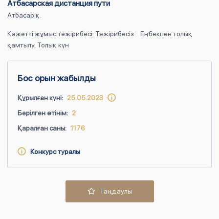
Атбасарская дистанция пути
Атбасар қ.
Қажетті жұмыс тәжірибесі: Тәжірибесіз
Еңбекпен толық
қамтылу, Толық күн
Бос орын жабылды
Құрылған күні:
25.05.2023
Берілген өтінім:
2
Қаралған саны:
1176
Конкурс туралы
Таңдаулы