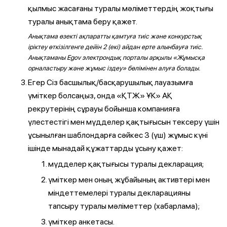
қылмыс жасағаны туралы мәліметтердің жоқтығы
туралы анықтама беру қажет.
Анықтама өзекті ақпаратты қамтуға тиіс және конкурстық
іріктеу өткізілгенге дейін 2 (екі) айдан ерте алынбауға тиіс.
Анықтаманы Egov электрондық порталы арқылы «Жұмысқа
орналастыру және жұмыс іздеу» бөлімінен алуға болады.
Егер Сіз басшылық/басқарушылық лауазымға
үміткер болсаңыз, онда «ҚТЖ» ҰК» АҚ
рекрутерінің сұрауы бойынша компанияға
үлестестігі мен мүдделер қақтығысын тексеру үшін
ұсынылған шаблондарға сәйкес 3 (үш) жұмыс күні
ішінде мынадай құжаттарды ұсыну қажет:
мүдделер қақтығысы туралы декларация;
үміткер мен оның жұбайының активтері мен
міндеттемелері туралы декларацияны
тапсыру туралы мәліметтер (хабарлама);
үміткер анкетасы.