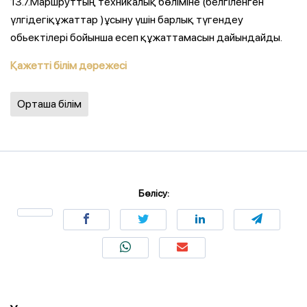
13.7.Маршруттың техникалық бөліміне (белгіленген
үлгідегіқұжаттар )ұсыну үшін барлық түгендеу
обьектілері бойынша есеп құжаттамасын дайындайды.
Қажетті білім дәрежесі
Орташа білім
Бөлісу: