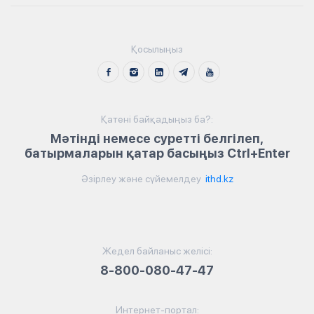
Қосылыңыз
Қатені байқадыңыз ба?:
Мәтінді немесе суретті белгілеп,
батырмаларын қатар басыңыз Ctrl+Enter
Әзірлеу және сүйемелдеу
ithd.kz
Жедел байланыс желісі:
8-800-080-47-47
Интернет-портал: