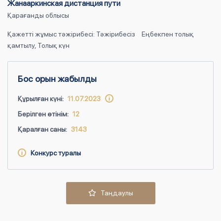
Жанааркинская дистанция пути
Қарағанды облысы
Қажетті жұмыс тәжірибесі: Тәжірибесіз
Еңбекпен толық
қамтылу, Толық күн
Бос орын жабылды
Құрылған күні:
11.07.2023
Берілген өтінім:
12
Қаралған саны:
3143
Конкурс туралы
Таңдаулы