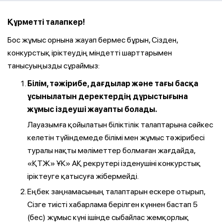
Құрметті талапкер!
Бос жұмыс орнына жауап бермес бұрын, Сізден,
конкурстық іріктеудің міндетті шарттарымен
танысуыңызды сұраймыз:
Білім, тәжірибе, дағдылар және тағы басқа
ұсынылатын деректердің дұрыстығына
жұмыс іздеуші жауапты болады.
Лауазымға қойылатын біліктілік талаптарына сәйкес
келетін түйіндемеде білімі мен жұмыс тәжірибесі
туралы нақты мәліметтер болмаған жағдайда,
«ҚТЖ» ҰК» АҚ рекрутері ізденушіні конкурстық
іріктеуге қатысуға жібермейді.
Еңбек заңнамасының талаптарын ескере отырып,
Сізге тиісті хабарлама берілген күннен бастап 5
(бес) жұмыс күні ішінде сыбайлас жемқорлық