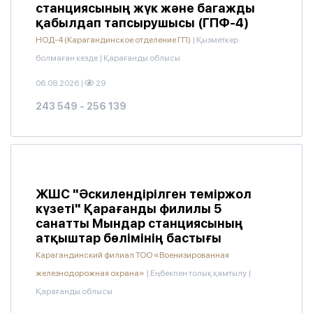
станциясының жүк және багажды
қабылдап тапсырушысы (ГПФ-4)
НОД-4 (Карагандинское отделение ГП)
|
Қызметкер
болмаған кезде
|
Қарағанды облысы
06.08.2026
|
29
243 549 - 256 139
ЖШС "Әскилендірілген теміржол
күзеті" Қарағанды филилы 5
санатты Мындар станциясының
атқыштар бөлімінің бастығы
Карагандинский филиал ТОО «Военизированная
железнодорожная охрана»
|
Еңбекпен толық қамтылу
|
Қарағанды облысы