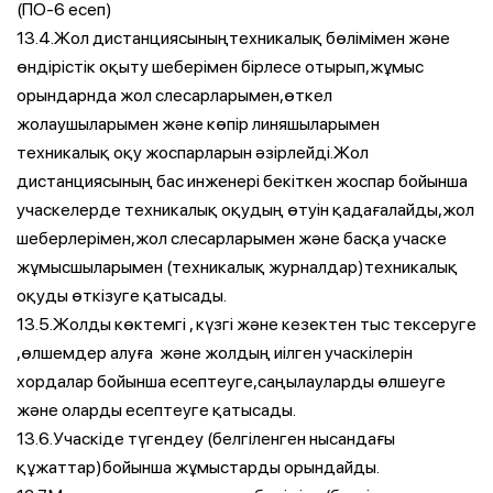
(ПО-6 есеп)
13.4.Жол дистанциясыныңтехникалық бөлімімен және
өндірістік оқыту шеберімен бірлесе отырып,жұмыс
орындарнда жол слесарларымен,өткел
жолаушыларымен және көпір линяшыларымен
техникалық оқу жоспарларын әзірлейді.Жол
дистанциясының бас инженері бекіткен жоспар бойынша
учаскелерде техникалық оқудың өтуін қадағалайды,жол
шеберлерімен,жол слесарларымен және басқа учаске
жұмысшыларымен (техникалық журналдар)техникалық
оқуды өткізуге қатысады.
13.5.Жолды көктемгі , күзгі және кезектен тыс тексеруге
,өлшемдер алуға және жолдың иілген учаскілерін
хордалар бойынша есептеуге,саңылауларды өлшеуге
және оларды есептеуге қатысады.
13.6.Учаскіде түгендеу (белгіленген нысандағы
құжаттар)бойынша жұмыстарды орындайды.