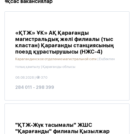
Ұқсас вакансиялар
«ҚТЖ» ҰК» АҚ Қарағанды ​​
магистральдық желі филиалы (тыс
кластан) Қарағанды станциясының
поезд құрастырушысы (НЖС-4)
Карагандинское отделение магистральной сети
|
Еңбекпен
толық қамтылу
|
Қарағанды облысы
06.08.2026
|
370
284 011 - 298 399
"ҚТЖ-Жүк тасымалы" ЖШС
"Қарағанды" филиалы Қызылжар