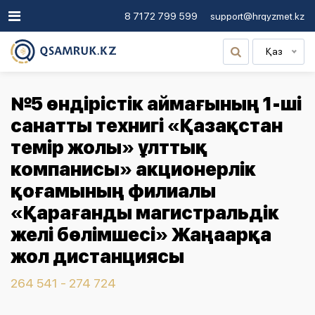
8 7172 799 599
support@hrqyzmet.kz
Қаз
№5 өндірістік аймағының 1-ші
санатты технигі «Қазақстан
темір жолы» ұлттық
компанисы» акционерлік
қоғамының филиалы
«Қарағанды магистральдік
желі бөлімшесі» Жаңаарқа
жол дистанциясы
264 541 - 274 724