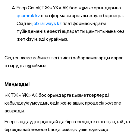
Егер Сіз «ҚТЖ» ҰК» АҚ бос жұмыс орындарына
qsamruk.kz
платформасы арқылы жауап берсеңіз,
Сізден
job.railways.kz
платформасындағы
түйіндемеңіз өзекті ақпаратты қамтитынына көз
жеткізуіңізді сұраймыз.
Сізден жеке кабинеттегі тиісті хабарламаларды қарап
отыруды сұраймыз.
Маңызды!
«ҚТЖ» ҰК» АҚ бос орындарға қызметкерлерді
қабылдау/ауысудың әділ және ашық процесін жүзеге
асырады.
Егер таңдаудың қандай да бір кезеңінде сізге қандай да
бір ақшалай немесе басқа сыйақы үшін жұмысқа