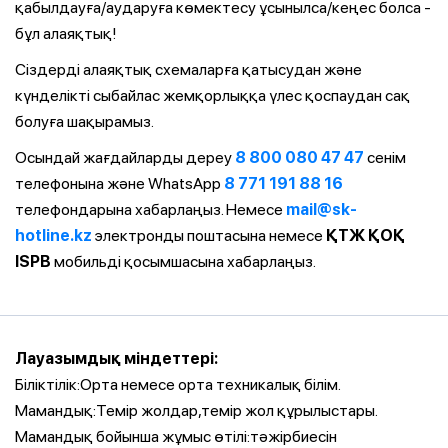
қабылдауға/аударуға көмектесу ұсынылса/кеңес болса -
бұл алаяқтық!
Сіздерді алаяқтық схемаларға қатысудан және
күнделікті сыбайлас жемқорлыққа үлес қоспаудан сақ
болуға шақырамыз.
Осындай жағдайларды дереу
8 800 080 47 47
сенім
телефонына және WhatsApp
8 771 191 88 16
телефондарына хабарлаңыз. Немесе
mail@sk-
hotline.kz
электронды поштасына немесе
ҚТЖ ҚОҚ
ISPB
мобильді қосымшасына хабарлаңыз.
Лауазымдық міндеттері:
Біліктілік:Орта немесе орта техникалық білім.
Мамандық:Темір жолдар,темір жол құрылыстары.
Мамандық бойынша жұмыс өтілі:тәжірбиесін