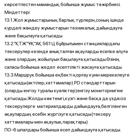
көрсетпестен мамандық бойынша жұмыс тәжірбиесі.
Міндеттері:
13.1.Жол жұмыстарының барлық түрлерін,соның ішінде
күрделі жөндеу жұмыстарын техникалық дайындауға
және бақылауға қатысады.
13.2."ҚТЖ"ҰҚ"АҚ 561 Ц бұйрығымен станциялардағы
тексерулер кезінде анықталған ақауларды есепке алуға
және олардың жойылуын бақылауға қатысады.Өзінің
саласы бойынша жедел есептілікті жасауға қатысады.
13.3.Маршрук бойынша еңбекті қорғау күнін мерекелеуге
қатысады(актілер,хаттамалар).PD стандарттарын
(оларды енгізу туралы куәліктер)енгізу мониторнигіне
қатысады.Жолды көктемгі,күзгі және басқа да үздіксіз
тексерулерге материалдарды дайындауға,белгіленген
ақаулардың есебін жүргізуге қатысады(тексеру
хаттамалары мен ақаулық парақтары).
ПО-6 шпалдары бойынша есеп дайындауға қатысады.