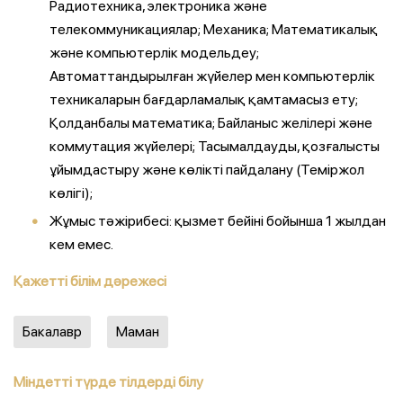
Радиотехника, электроника және
телекоммуникациялар; Механика; Математикалық
және компьютерлік модельдеу;
Автоматтандырылған жүйелер мен компьютерлік
техникаларын бағдарламалық қамтамасыз ету;
Қолданбалы математика; Байланыс желілері және
коммутация жүйелері; Тасымалдауды, қозғалысты
ұйымдастыру және көлікті пайдалану (Теміржол
көлігі);
Жұмыс тәжірибесі: қызмет бейіні бойынша 1 жылдан
кем емес.
Қажетті білім дәрежесі
Бакалавр
Маман
Міндетті түрде тілдерді білу