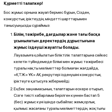
Құрметті талапкер!
Бос жұмыс орнына жауап бермес бұрын, Сізден,
конкурстық іріктеудің міндетті шарттарымен
танысуыңызды сұраймыз:
Білім, тәжірибе, дағдылар және тағы басқа
ұсынылатын деректердің дұрыстығына
жұмыс іздеуші жауапты болады.
Лауазымға қойылатын біліктілік талаптарына сәйкес
келетін түйіндемеде білімі мен жұмыс тәжірибесі
туралы нақты мәліметтер болмаған жағдайда,
«ҚТЖ» ҰК» АҚ рекрутері ізденушіні конкурстық
іріктеуге қатысуға жібермейді.
Еңбек заңнамасының талаптарын ескере отырып,
Сізге тиісті хабарлама берілген күннен бастап 5
(бес) жұмыс күні ішінде сыбайлас жемқорлық
қылмыс жасағаны туралы мәліметтердің жоқтығы