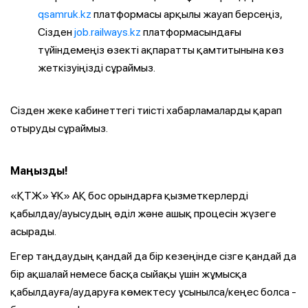
qsamruk.kz
платформасы арқылы жауап берсеңіз,
Сізден
job.railways.kz
платформасындағы
түйіндемеңіз өзекті ақпаратты қамтитынына көз
жеткізуіңізді сұраймыз.
Сізден жеке кабинеттегі тиісті хабарламаларды қарап
отыруды сұраймыз.
Маңызды!
«ҚТЖ» ҰК» АҚ бос орындарға қызметкерлерді
қабылдау/ауысудың әділ және ашық процесін жүзеге
асырады.
Егер таңдаудың қандай да бір кезеңінде сізге қандай да
бір ақшалай немесе басқа сыйақы үшін жұмысқа
қабылдауға/аударуға көмектесу ұсынылса/кеңес болса -