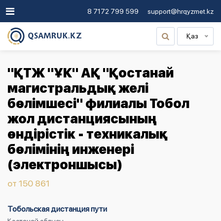
8 7172 799 599
support@hrqyzmet.kz
Қаз
"ҚТЖ "ҰК" АҚ "Қостанай
магистральдық желі
бөлімшесі" филиалы Тобол
жол дистанциясының
өндірістік - техникалық
бөлімінің инженері
(электроншысы)
от 150 861
Тобольская дистанция пути