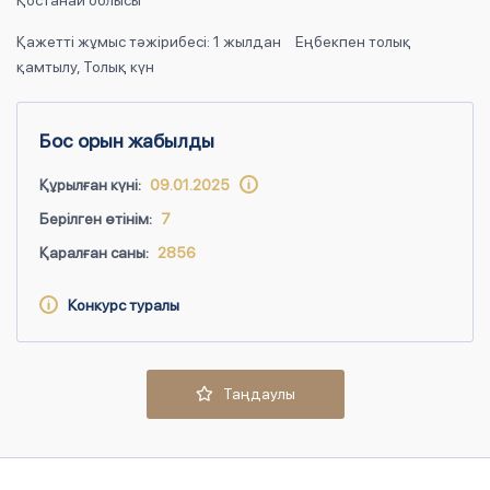
Қостанай облысы
Қажетті жұмыс тәжірибесі: 1 жылдан
Еңбекпен толық
қамтылу, Толық күн
Бос орын жабылды
Құрылған күні:
09.01.2025
Берілген өтінім:
7
Қаралған саны:
2856
Конкурс туралы
Таңдаулы