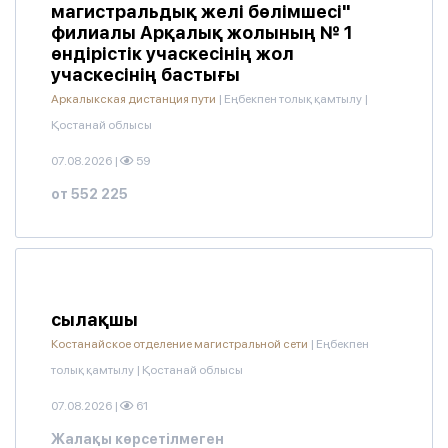
магистральдық желі бөлімшесі"
филиалы Арқалық жолының № 1
өндірістік учаскесінің жол
учаскесінің бастығы
Аркалыкская дистанция пути
|
Еңбекпен толық қамтылу
|
Қостанай облысы
07.08.2026
|
59
от 552 225
сылақшы
Костанайское отделение магистральной сети
|
Еңбекпен
толық қамтылу
|
Қостанай облысы
07.08.2026
|
61
Жалақы көрсетілмеген