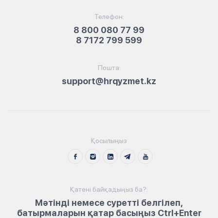
Телефон:
8 800 080 77 99
8 7172 799 599
Пошта:
support@hrqyzmet.kz
Қосылыңыз
Қатені байқадыңыз ба?:
Мәтінді немесе суретті белгілеп,
батырмаларын қатар басыңыз Ctrl+Enter