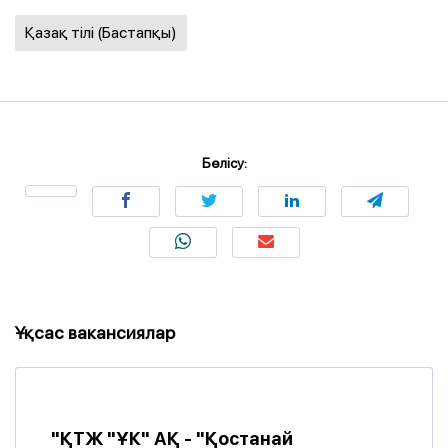
Қазақ тілі (Бастапқы)
Бөлісу:
Ұқсас вакансиялар
"ҚТЖ "ҰК" АҚ - "Қостанай