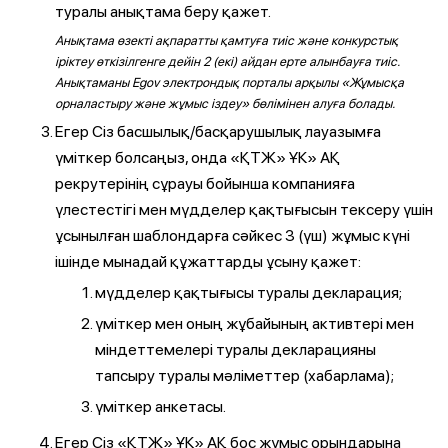
туралы анықтама беру қажет.
Анықтама өзекті ақпаратты қамтуға тиіс және конкурстық
іріктеу өткізілгенге дейін 2 (екі) айдан ерте алынбауға тиіс.
Анықтаманы Egov электрондық порталы арқылы «Жұмысқа
орналастыру және жұмыс іздеу» бөлімінен алуға болады.
Егер Сіз басшылық/басқарушылық лауазымға
үміткер болсаңыз, онда «ҚТЖ» ҰК» АҚ
рекрутерінің сұрауы бойынша компанияға
үлестестігі мен мүдделер қақтығысын тексеру үшін
ұсынылған шаблондарға сәйкес 3 (үш) жұмыс күні
ішінде мынадай құжаттарды ұсыну қажет:
мүдделер қақтығысы туралы декларация;
үміткер мен оның жұбайының активтері мен
міндеттемелері туралы декларацияны
тапсыру туралы мәліметтер (хабарлама);
үміткер анкетасы.
Егер Сіз «ҚТЖ» ҰК» АҚ бос жұмыс орындарына