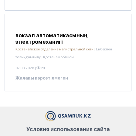
вокзал автоматикасының
электромеханигі
Костанайское отделение магистральной сети
|
Еңбекпен
толық қамтылу
|
Қостанай облысы
07.08.2026
|
61
Жалақы көрсетілмеген
Условия использования сайта