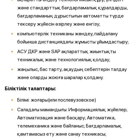
және стандарттық бағдарламалық құралдарды,
бағдарламаның дұрыстығын автоматты түрде
тексеру жүйесін әзірлеу және енгізу;
компьютерлік техниканы жөндеу, пайдалану
бойынша дистанциядағы жұмысты ұйымдастыру;
АСУ ДКР және SAP ақпараттық жиынтықты
техникалық және технологиялық қолдау;
жаңылыс, бас тарту, ақаудың себептерін талдау
және оларды жоюға шаралар қолдану.
Біліктілік талаптары:
Білімі: жоғары(или послевузовское)
Саладағы мамандығы: Информациялық жүйелер;
Автоматизация және басқару; Автоматика,
телемеханика және байланыс; Бағдарламалық
қамтамасыз ету және санау техникасы;