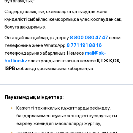
бұл алаяқтық!
Сіздерді алаяқтық схемаларға қатысудан және
күнделікті сыбайлас жемқорлыққа үлес қоспаудан сақ
болуға шақырамыз.
Осындай жағдайларды дереу
8 800 080 47 47
сенім
телефонына және WhatsApp
8 771 191 88 16
телефондарына хабарлаңыз. Немесе
mail@sk-
hotline.kz
электронды поштасына немесе
ҚТЖ ҚОҚ
ISPB
мобильді қосымшасына хабарлаңыз.
Лауазымдық міндеттер:
Қажетті техникалық құжаттарды ресімдеу,
бағдарламамен жұмыс жөніндегі нұсқаулықты
әзірлеу жөніндегі мәселелерді жүргізу;
ақпаратты өңдеу технологиясын құру, үлгідегі