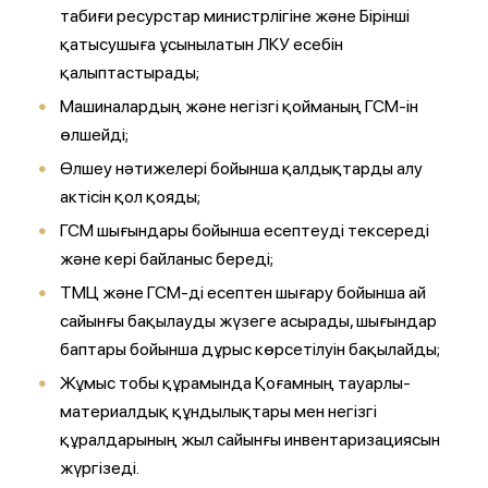
табиғи ресурстар министрлігіне және Бірінші
қатысушыға ұсынылатын ЛКУ есебін
қалыптастырады;
Машиналардың және негізгі қойманың ГСМ-ін
өлшейді;
Өлшеу нәтижелері бойынша қалдықтарды алу
актісін қол қояды;
ГСМ шығындары бойынша есептеуді тексереді
және кері байланыс береді;
ТМЦ және ГСМ-ді есептен шығару бойынша ай
сайынғы бақылауды жүзеге асырады, шығындар
баптары бойынша дұрыс көрсетілуін бақылайды;
Жұмыс тобы құрамында Қоғамның тауарлы-
материалдық құндылықтары мен негізгі
құралдарының жыл сайынғы инвентаризациясын
жүргізеді.