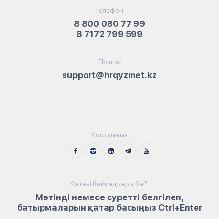
Телефон:
8 800 080 77 99
8 7172 799 599
Пошта:
support@hrqyzmet.kz
Қосылыңыз
Қатені байқадыңыз ба?:
Мәтінді немесе суретті белгілеп,
батырмаларын қатар басыңыз Ctrl+Enter