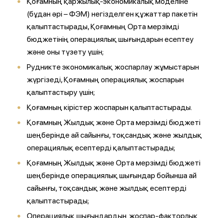
Қоғамның қаржылық-экономикалық моделіне
(бұдан әрі – ФЭМ) негізделген құжаттар пакетін
қалыптастырады, Қоғамның Орта мерзімді
бюджетінің операциялық шығындарын есептеу
және оны түзету үшін;
Рудникте экономикалық жоспарлау жұмыстарын
жүргізеді, Қоғамның операциялық жоспарын
қалыптастыру үшін;
Қоғамның кірістер жоспарын қалыптастырады.
Қоғамның Жылдық және Орта мерзімді бюджеті
шеңберінде ай сайынғы, тоқсандық және жылдық
операциялық есептерді қалыптастырады;
Қоғамның Жылдық және Орта мерзімді бюджеті
шеңберінде операциялық шығындар бойынша ай
сайынғы, тоқсандық және жылдық есептерді
қалыптастырады;
Операциялық шығындардың жоспар-факторлық