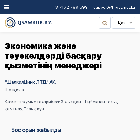
8 7172 799 599
support@hrqyzmet.kz
Қаз
Экономика және
тәуекелдерді басқару
қызметінің менеджері
"ШалкияЦинк ЛТД" АҚ
Шалқия а.
Қажетті жұмыс тәжірибесі: 3 жылдан
Еңбекпен толық
қамтылу, Толық күн
Бос орын жабылды