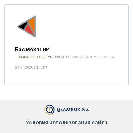
Бас механик
"ШалкияЦинк ЛТД" АҚ
|
Еңбекпен толық қамтылу
|
Шалқия а.
23.07.2026
|
3111
Условия использования сайта