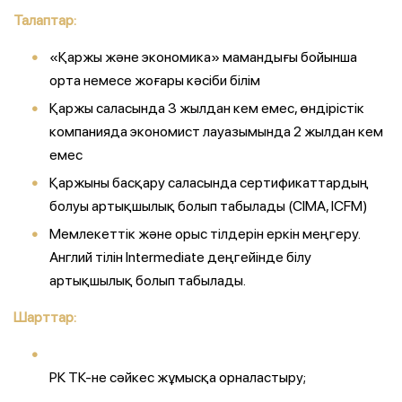
Талаптар:
«Қаржы және экономика» мамандығы бойынша
орта немесе жоғары кәсіби білім
Қаржы саласында 3 жылдан кем емес, өндірістік
компанияда экономист лауазымында 2 жылдан кем
емес
Қаржыны басқару саласында сертификаттардың
болуы артықшылық болып табылады (CIMA, ICFM)
Мемлекеттік және орыс тілдерін еркін меңгеру.
Англий тілін Intermediate деңгейінде білу
артықшылық болып табылады.
Шарттар:
РК ТК-не сәйкес жұмысқа орналастыру;