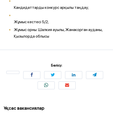
Кандидаттарды конкурс арқылы таңдау;
Жұмыс кестесі 5/2;
Жұмыс орны: Шалкия ауылы, Жанакорган ауданы,
Қызылорда облысы
Бөлісу:
Ұқсас вакансиялар