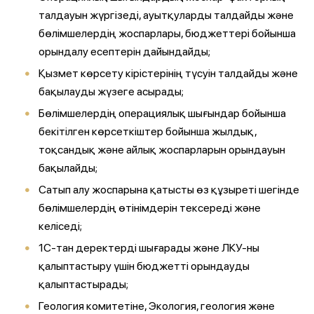
талдауын жүргізеді, ауытқуларды талдайды және
бөлімшелердің жоспарлары, бюджеттері бойынша
орындалу есептерін дайындайды;
Қызмет көрсету кірістерінің түсуін талдайды және
бақылауды жүзеге асырады;
Бөлімшелердің операциялық шығындар бойынша
бекітілген көрсеткіштер бойынша жылдық,
тоқсандық және айлық жоспарларын орындауын
бақылайды;
Сатып алу жоспарына қатысты өз құзыреті шегінде
бөлімшелердің өтінімдерін тексереді және
келіседі;
1С-тан деректерді шығарады және ЛКУ-ны
қалыптастыру үшін бюджетті орындауды
қалыптастырады;
Геология комитетіне, Экология, геология және