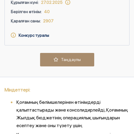
Құрылған күні:
27.02.2025
Берілген өтінім:
40
Қаралған саны:
2907
Конкурс туралы
Таңдаулы
Міндеттері:
Қоғамның бөлімшелерінен өтінімдерді
қалыптастырады және консолидирлейді, Қоғамның
Жылдық бюджетінің операциялық шығындарын
есептеу және оны түзету үшін;