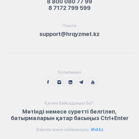
8 800 080 77 99
8 7172 799 599
Пошта:
support@hrqyzmet.kz
Қосылыңыз
Қатені байқадыңыз ба?:
Мәтінді немесе суретті белгілеп,
батырмаларын қатар басыңыз Ctrl+Enter
Әзірлеу және сүйемелдеу
ithd.kz