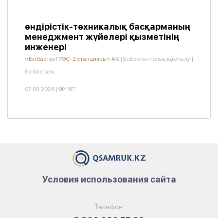
өндірістік-техникалық басқарманың
менеджмент жүйелері қызметінің
инженері
«Екібастұз ГРЭС-2 станциясы» АҚ
|
Еңбекпен толық қамтылу
|
Екібастұз қ.
07.08.2026
|
167
Условия использования сайта
Телефон: