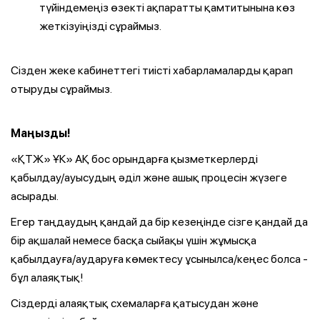
түйіндемеңіз өзекті ақпаратты қамтитынына көз
жеткізуіңізді сұраймыз.
Сізден жеке кабинеттегі тиісті хабарламаларды қарап
отыруды сұраймыз.
Маңызды!
«ҚТЖ» ҰК» АҚ бос орындарға қызметкерлерді
қабылдау/ауысудың әділ және ашық процесін жүзеге
асырады.
Егер таңдаудың қандай да бір кезеңінде сізге қандай да
бір ақшалай немесе басқа сыйақы үшін жұмысқа
қабылдауға/аударуға көмектесу ұсынылса/кеңес болса -
бұл алаяқтық!
Сіздерді алаяқтық схемаларға қатысудан және