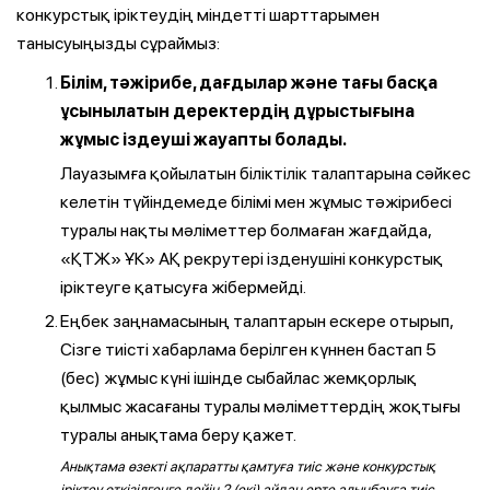
конкурстық іріктеудің міндетті шарттарымен
танысуыңызды сұраймыз:
Білім, тәжірибе, дағдылар және тағы басқа
ұсынылатын деректердің дұрыстығына
жұмыс іздеуші жауапты болады.
Лауазымға қойылатын біліктілік талаптарына сәйкес
келетін түйіндемеде білімі мен жұмыс тәжірибесі
туралы нақты мәліметтер болмаған жағдайда,
«ҚТЖ» ҰК» АҚ рекрутері ізденушіні конкурстық
іріктеуге қатысуға жібермейді.
Еңбек заңнамасының талаптарын ескере отырып,
Сізге тиісті хабарлама берілген күннен бастап 5
(бес) жұмыс күні ішінде сыбайлас жемқорлық
қылмыс жасағаны туралы мәліметтердің жоқтығы
туралы анықтама беру қажет.
Анықтама өзекті ақпаратты қамтуға тиіс және конкурстық
іріктеу өткізілгенге дейін 2 (екі) айдан ерте алынбауға тиіс.