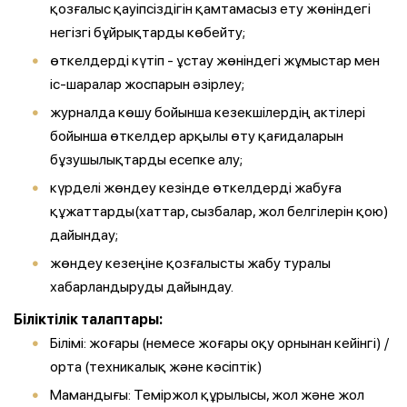
қозғалыс қауіпсіздігін қамтамасыз ету жөніндегі
негізгі бұйрықтарды көбейту;
өткелдерді күтіп - ұстау жөніндегі жұмыстар мен
іс-шаралар жоспарын әзірлеу;
журналда көшу бойынша кезекшілердің актілері
бойынша өткелдер арқылы өту қағидаларын
бұзушылықтарды есепке алу;
күрделі жөндеу кезінде өткелдерді жабуға
құжаттарды(хаттар, сызбалар, жол белгілерін қою)
дайындау;
жөндеу кезеңіне қозғалысты жабу туралы
хабарландыруды дайындау.
Біліктілік талаптары:
Білімі: жоғары (немесе жоғары оқу орнынан кейінгі) /
орта (техникалық және кәсіптік)
Мамандығы: Теміржол құрылысы, жол және жол