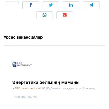
Ұқсас вакансиялар
Энергетика бөлімінің маманы
«GPC Investment» ЖШС
|
Еңбекпен толық қамтылу
|
Атырау қ.
07.08.2026
|
137