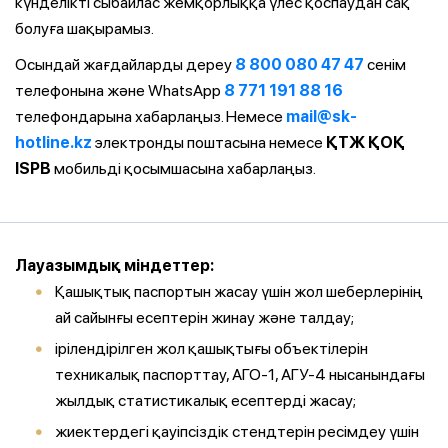
күнделікті сыбайлас жемқорлыққа үлес қоспаудан сақ
болуға шақырамыз.
Осындай жағдайларды дереу
8 800 080 47 47
сенім
телефонына және WhatsApp
8 771 191 88 16
телефондарына хабарлаңыз. Немесе
mail@sk-
hotline.kz
электронды поштасына немесе
ҚТЖ ҚОҚ
ISPB
мобильді қосымшасына хабарлаңыз.
Лауазымдық міндеттер:
Қашықтық паспортын жасау үшін жол шеберлерінің
ай сайынғы есептерін жинау және талдау;
ірілендірілген жол қашықтығы объектілерін
техникалық паспорттау, АГО-1, АГУ-4 нысанындағы
жылдық статистикалық есептерді жасау;
жиектердегі қауіпсіздік стендтерін ресімдеу үшін