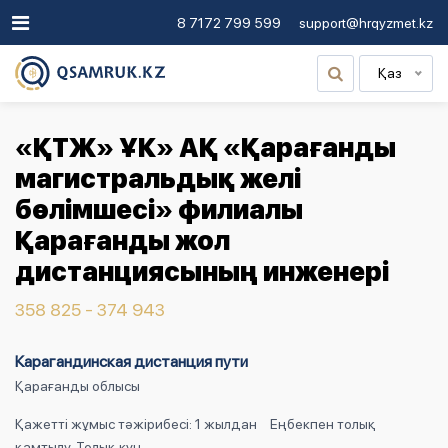
8 7172 799 599
support@hrqyzmet.kz
Қаз
«ҚТЖ» ҰК» АҚ «Қарағанды
магистральдық желі
бөлімшесі» филиалы
Қарағанды жол
дистанциясының инженері
358 825 - 374 943
Карагандинская дистанция пути
Қарағанды облысы
Қажетті жұмыс тәжірибесі: 1 жылдан
Еңбекпен толық
қамтылу, Толық күн