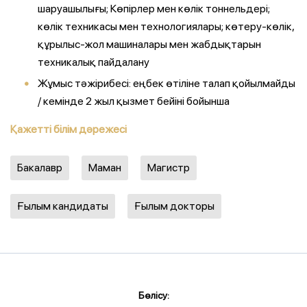
шаруашылығы; Көпірлер мен көлік тоннельдері;
көлік техникасы мен технологиялары; көтеру-көлік,
құрылыс-жол машиналары мен жабдықтарын
техникалық пайдалану
Жұмыс тәжірибесі: еңбек өтіліне талап қойылмайды
/ кемінде 2 жыл қызмет бейіні бойынша
Қажетті білім дәрежесі
Бакалавр
Маман
Магистр
Ғылым кандидаты
Ғылым докторы
Бөлісу: