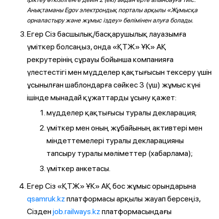
Анықтаманы Egov электрондық порталы арқылы «Жұмысқа
орналастыру және жұмыс іздеу» бөлімінен алуға болады.
Егер Сіз басшылық/басқарушылық лауазымға
үміткер болсаңыз, онда «ҚТЖ» ҰК» АҚ
рекрутерінің сұрауы бойынша компанияға
үлестестігі мен мүдделер қақтығысын тексеру үшін
ұсынылған шаблондарға сәйкес 3 (үш) жұмыс күні
ішінде мынадай құжаттарды ұсыну қажет:
мүдделер қақтығысы туралы декларация;
үміткер мен оның жұбайының активтері мен
міндеттемелері туралы декларацияны
тапсыру туралы мәліметтер (хабарлама);
үміткер анкетасы.
Егер Сіз «ҚТЖ» ҰК» АҚ бос жұмыс орындарына
qsamruk.kz
платформасы арқылы жауап берсеңіз,
Сізден
job.railways.kz
платформасындағы