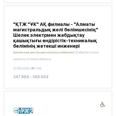
"ҚТЖ "ҰК" АҚ филиалы - "Алматы
магистральдық желі бөлімшесінің"
Шелек электрмен жабдықтау
қашықтығы өндірістік-техникалық
бөлімінің жетекші инженері
Шелекская дистанция электроснабжения
|
Еңбекпен толық
қамтылу
|
Алматы облысы
07.08.2026
|
1142
347 984 - 368 664