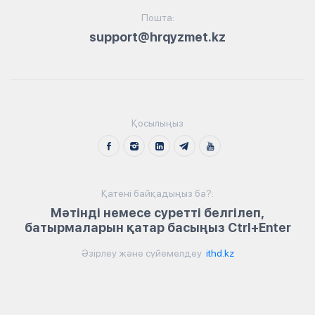
Пошта:
support@hrqyzmet.kz
Қосылыңыз
Қатені байқадыңыз ба?:
Мәтінді немесе суретті белгілеп,
батырмаларын қатар басыңыз Ctrl+Enter
Әзірлеу және сүйемелдеу
ithd.kz