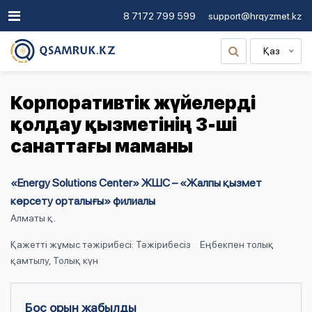
8 7172 799 599
support@hrqyzmet.kz
Қаз
Корпоративтік жүйелерді
қолдау қызметінің 3-ші
санаттағы маманы
«Energy Solutions Center» ЖШС – «Жалпы қызмет
көрсету орталығы» филиалы
Алматы қ.
Қажетті жұмыс тәжірибесі: Тәжірибесіз
Еңбекпен толық
қамтылу, Толық күн
Бос орын жабылды