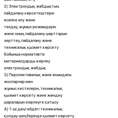
2) Электрондық жабдықтың
пайдалану көрсеткіштерін
есепке алу және
талдау, жұмыс режимдерін
және оның пайдалану шарттарын
зерттеу, пайдалану және
техникалық қызмет көрсету
бойынша нормативтік
материалдарды әзірлеу
электрондық жабдық
3) Перспективалық және ағымдағы
жоспарлар мен
жұмыс кестелерін, техникалық
қызмет көрсету және жөндеу
шараларын әзірлеуге қатысу
4) 1-ші деңгейдегі техникалық
қолдау шеңберінде қызмет көрсету