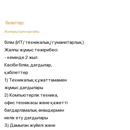
Талаптар:
Жоғары/орта арнайы
білім (ИТ/ техникалық/ гуманитарлық)
Жалпы жұмыс тәжірибесі
- кемінде 2 жыл
Кәсіби білім, дағдылар,
қабілеттер
1) Техникалық құжаттамамен
жұмыс дағдылары
2) Компьютерлік техника,
офис техникасы және қажетті
бағдарламалық өнімдермен
иелік ету дағдылары
3) Дамыған жүйелі және