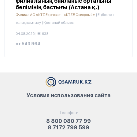
филиалының байланыс орталығы
бөлімінің бастығы (Астана қ.)
Филиал АО «KTZ Express» - «KTZE Северный»
|
Еңбекпен
толық қамтылу
|
Қостанай облысы
04.08.2026
|
938
от 543 964
Условия использования сайта
Телефон:
8 800 080 77 99
8 7172 799 599