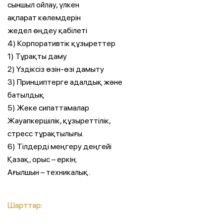
сыншыл ойлау, үлкен
ақпарат көлемдерін
жедел өңдеу қабілеті
4) Корпоративтік құзыреттер
1) Тұрақты даму
2) Үздіксіз өзін-өзі дамыту
3) Принциптерге адалдық және
батылдық
5) Жеке сипаттамалар
Жауапкершілік, құзыреттілік,
стресс тұрақтылығы.
6) Тілдерді меңгеру деңгейі
Қазақ, орыс – еркін;
Ағылшын – техникалық.
Шарттар: