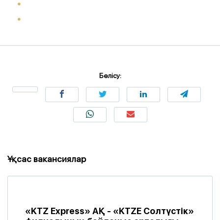
Бөлісу:
Ұқсас вакансиялар
«KTZ Express» АҚ - «KTZE Солтүстік»