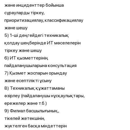
және инциденттер бойынша
сұрауларды тіркеу,
приоритизациялау, классификациялау
және шешу
5) 1-ші деңгейдегі техникалық
қолдау шеңберінде ИТ мәселелерін
тіркеу және шешу
6) ИТ қызметтерінің
пайдаланушыларына консультация
7) Қызмет жоспарын орындау
және есептілікті ұсыну
8) Техникалық құжаттаманы
әзірлеу (пайдаланушы нұсқаулықтары,
ережелер және т.б.)
9) Филиал басшылығының,
тікелей жетекшінің
жүктелген басқа міндеттерін