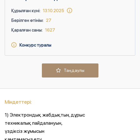
Құрылған күні:
13.10.2025
Берілген өтінім:
27
Қаралған саны:
1627
Конкурс туралы
Таңдаулы
Міндеттері:
1) Электрондық жабдықтың дұрыс
техникалық пайдалануын,
үздіксіз жұмысын
қамтамасыз ету