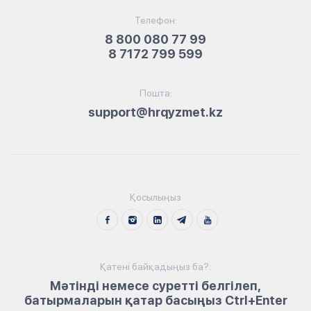
Телефон:
8 800 080 77 99
8 7172 799 599
Пошта:
support@hrqyzmet.kz
Қосылыңыз
Қатені байқадыңыз ба?:
Мәтінді немесе суретті белгілеп,
батырмаларын қатар басыңыз Ctrl+Enter