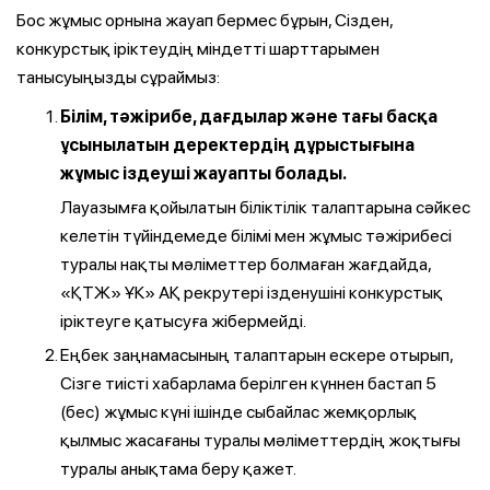
Бос жұмыс орнына жауап бермес бұрын, Сізден,
конкурстық іріктеудің міндетті шарттарымен
танысуыңызды сұраймыз:
Білім, тәжірибе, дағдылар және тағы басқа
ұсынылатын деректердің дұрыстығына
жұмыс іздеуші жауапты болады.
Лауазымға қойылатын біліктілік талаптарына сәйкес
келетін түйіндемеде білімі мен жұмыс тәжірибесі
туралы нақты мәліметтер болмаған жағдайда,
«ҚТЖ» ҰК» АҚ рекрутері ізденушіні конкурстық
іріктеуге қатысуға жібермейді.
Еңбек заңнамасының талаптарын ескере отырып,
Сізге тиісті хабарлама берілген күннен бастап 5
(бес) жұмыс күні ішінде сыбайлас жемқорлық
қылмыс жасағаны туралы мәліметтердің жоқтығы
туралы анықтама беру қажет.