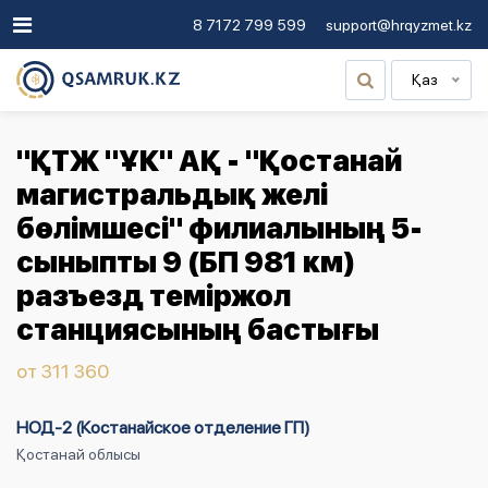
8 7172 799 599
support@hrqyzmet.kz
Қаз
"ҚТЖ "ҰК" АҚ - "Қостанай
магистральдық желі
бөлімшесі" филиалының 5-
сыныпты 9 (БП 981 км)
разъезд теміржол
станциясының бастығы
от 311 360
НОД-2 (Костанайское отделение ГП)
Қостанай облысы