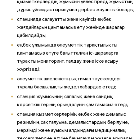
қызметкерлердің жұмысын үйлестіреді, жұмыстың
дұрыс ұйымдастырылуына дербес жауапты болады;
станцияда салауатты және қауіпсіз еңбек
жағдайларын қамтамасыз ету жөнінде шаралар
қабылдайды;
еңбек ұжымында әлеуметтік тұрақтылықты
қамтамасыз етуге бағытталған іс-шараларға
тұрақты мониторинг, талдау және іске асыру
жүргізеді;
әлеуметтік шиеленістің ықтимал тәуекелдері
туралы басшылықты жедел хабардар етеді;
станция жұмысының сапалық және сандық
көрсеткіштерінің орындалуын қамтамасыз етеді;
станция қызметкерлерінің еңбек және демалыс
режимінің сақталуына, демалыстардың берілуіне,
мерзімді және ауысым алдындағы медициналық
тексерулерден өтуіне бақылауды жүзеге асырады;