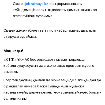
Сізден
job.railways.kz
платформасындағы
түйіндемеңіз өзекті ақпаратты қамтитынына көз
жеткізуіңізді сұраймыз.
Сізден жеке кабинеттегі тиісті хабарламаларды қарап
отыруды сұраймыз.
Маңызды!
«ҚТЖ» ҰК» АҚ бос орындарға қызметкерлерді
қабылдау/ауысудың әділ және ашық процесін жүзеге
асырады.
Егер таңдаудың қандай да бір кезеңінде сізге қандай да
бір ақшалай немесе басқа сыйақы үшін жұмысқа
қабылдауға/аударуға көмектесу ұсынылса/кеңес болса -
бұл алаяқтық!