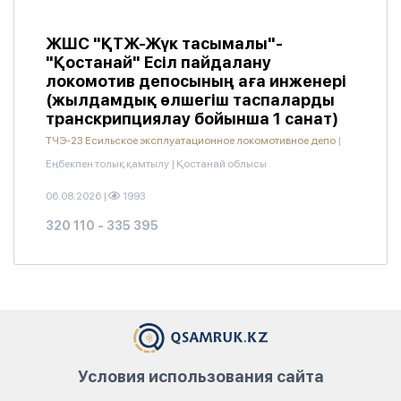
ЖШС "ҚТЖ-Жүк тасымалы"-
"Қостанай" Есіл пайдалану
локомотив депосының аға инженері
(жылдамдық өлшегіш таспаларды
транскрипциялау бойынша 1 санат)
ТЧЭ-23 Есильское эксплуатационное локомотивное депо
|
Еңбекпен толық қамтылу
|
Қостанай облысы
06.08.2026
|
1993
320 110 - 335 395
Условия использования сайта