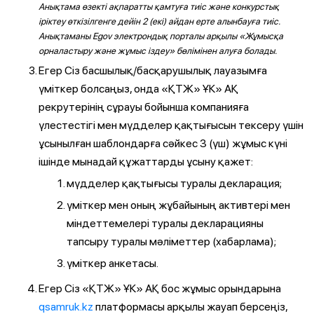
Анықтама өзекті ақпаратты қамтуға тиіс және конкурстық
іріктеу өткізілгенге дейін 2 (екі) айдан ерте алынбауға тиіс.
Анықтаманы Egov электрондық порталы арқылы «Жұмысқа
орналастыру және жұмыс іздеу» бөлімінен алуға болады.
Егер Сіз басшылық/басқарушылық лауазымға
үміткер болсаңыз, онда «ҚТЖ» ҰК» АҚ
рекрутерінің сұрауы бойынша компанияға
үлестестігі мен мүдделер қақтығысын тексеру үшін
ұсынылған шаблондарға сәйкес 3 (үш) жұмыс күні
ішінде мынадай құжаттарды ұсыну қажет:
мүдделер қақтығысы туралы декларация;
үміткер мен оның жұбайының активтері мен
міндеттемелері туралы декларацияны
тапсыру туралы мәліметтер (хабарлама);
үміткер анкетасы.
Егер Сіз «ҚТЖ» ҰК» АҚ бос жұмыс орындарына
qsamruk.kz
платформасы арқылы жауап берсеңіз,