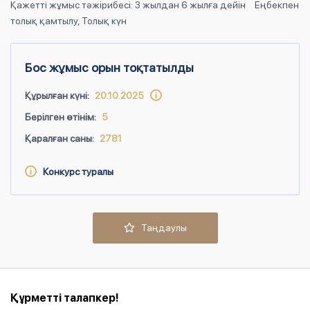
Қажетті жұмыс тәжірибесі: 3 жылдан 6 жылға дейін
Еңбекпен
толық қамтылу, Толық күн
Бос жұмыс орын тоқтатылды
Құрылған күні:
20.10.2025
Берілген өтінім:
5
Қаралған саны:
2781
Конкурс туралы
Таңдаулы
Құрметті талапкер!