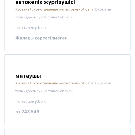
автокөлік жүргізушісі
Костанайское отделение магистральной сети
|
Еңбекпен
толық қамтылу
|
Қостанай облысы
06.08.2026
|
38
Жалақы көрсетілмеген
матаушы
Костанайское отделение магистральной сети
|
Еңбекпен
толық қамтылу
|
Қостанай облысы
06.08.2026
|
35
от 243 549