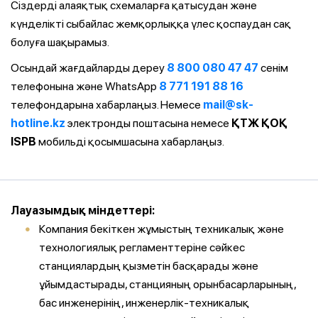
Сіздерді алаяқтық схемаларға қатысудан және
күнделікті сыбайлас жемқорлыққа үлес қоспаудан сақ
болуға шақырамыз.
Осындай жағдайларды дереу
8 800 080 47 47
сенім
телефонына және WhatsApp
8 771 191 88 16
телефондарына хабарлаңыз. Немесе
mail@sk-
hotline.kz
электронды поштасына немесе
ҚТЖ ҚОҚ
ISPB
мобильді қосымшасына хабарлаңыз.
Лауазымдық міндеттері:
Компания бекіткен жұмыстың техникалық және
технологиялық регламенттеріне сәйкес
станциялардың қызметін басқарады және
ұйымдастырады, станцияның орынбасарларының,
бас инженерінің, инженерлік-техникалық