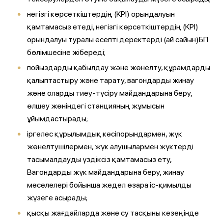
негізгі көрсеткіштердің (KPI) орындалуын
қамтамасыз етеді, негізгі көрсеткіштердің (KPI)
орындалуы туралы есепті деректерді (ай сайын)БП
бөлімшесіне жібереді;
пойыздарды қабылдау және жөнелту, құрамдарды
қалыптастыру және тарату, вагондарды жинау
және оларды тиеу-түсіру майдандарына беру,
өлшеу жөніндегі станцияның жұмысын
ұйымдастырады;
іргелес құрылымдық кәсіпорындармен, жүк
жөнелтушілермен, жүк алушылармен жүктерді
тасымалдауды үздіксіз қамтамасыз ету,
Вагондарды жүк майдандарына беру, жинау
мәселелері бойынша жедел өзара іс-қимылды
жүзеге асырады;
қысқы жағдайларда және су тасқыны кезеңінде