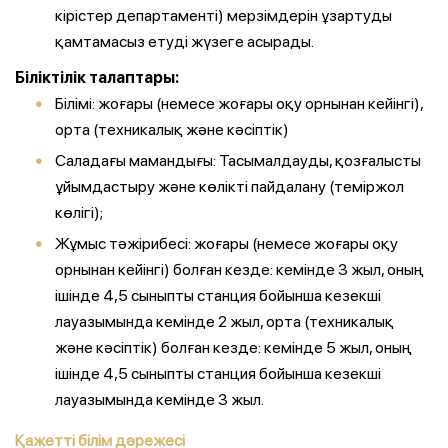
кірістер департаменті) мерзімдерін ұзартуды
қамтамасыз етуді жүзеге асырады.
Біліктілік талаптары:
Білімі: жоғары (немесе жоғары оқу орнынан кейінгі),
орта (техникалық және кәсіптік)
Саладағы мамандығы: Тасымалдауды, қозғалысты
ұйымдастыру және көлікті пайдалану (теміржол
көлігі);
Жұмыс тәжірибесі: жоғары (немесе жоғары оқу
орнынан кейінгі) болған кезде: кемінде 3 жыл, оның
ішінде 4,5 сыныпты станция бойынша кезекші
лауазымында кемінде 2 жыл, орта (техникалық
және кәсіптік) болған кезде: кемінде 5 жыл, оның
ішінде 4,5 сыныпты станция бойынша кезекші
лауазымында кемінде 3 жыл.
Қажетті білім дәрежесі