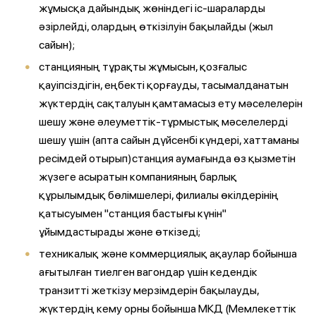
жұмысқа дайындық жөніндегі іс-шараларды
әзірлейді, олардың өткізілуін бақылайды (жыл
сайын);
станцияның тұрақты жұмысын, қозғалыс
қауіпсіздігін, еңбекті қорғауды, тасымалданатын
жүктердің сақталуын қамтамасыз ету мәселелерін
шешу және әлеуметтік-тұрмыстық мәселелерді
шешу үшін (апта сайын дүйсенбі күндері, хаттаманы
ресімдей отырып)станция аумағында өз қызметін
жүзеге асыратын компанияның барлық
құрылымдық бөлімшелері, филиалы өкілдерінің
қатысуымен "станция бастығы күнін"
ұйымдастырады және өткізеді;
техникалық және коммерциялық ақаулар бойынша
ағытылған тиелген вагондар үшін кедендік
транзитті жеткізу мерзімдерін бақылауды,
жүктердің кему орны бойынша МКД (Мемлекеттік