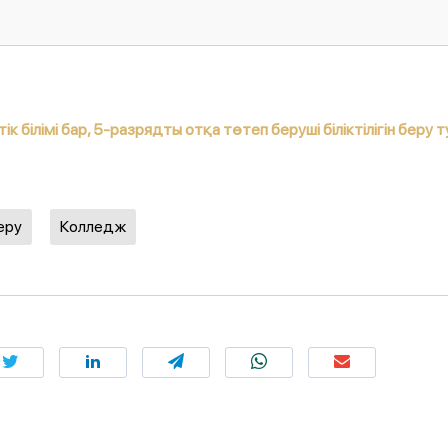
тік білімі бар, 5-разрядты отқа төтеп беруші біліктілігін беру т
еру
Колледж