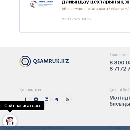
дайындау цехтарының жа
«Болат Нұржанов атындағы Екібастұз М
05.08.2026
|
198
Телефон:
8 800 0
8 7172 
Қосылыңыз
Қатені ба
Мәтінді
басыңыз
Сайт навигаторы
Жедел байланыс желісі:
Интернет-