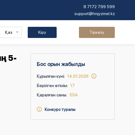
8 7172 799 599
support@hrqyzmet.kz
Қаз
Кіру
Тіркелу
ң 5-
Бос орын жабылды
Құрылған күні:
14.01.2026
Берілген өтінім:
17
Қаралған саны:
554
Конкурс туралы