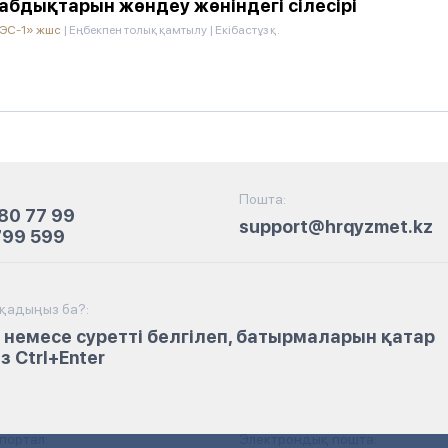
бдықтарын жөндеу жөніндегі сілесірі
АЭС-1» жшс
|
Еңбекпен толық қамтылу
|
Екібастұз қ.
Пошта:
80 77 99
support@hrqyzmet.kz
799 599
йқадыңыз ба?:
 немесе суретті белгілеп, батырмаларын қатар
 Ctrl+Enter
портал:
Электрондық пошта: