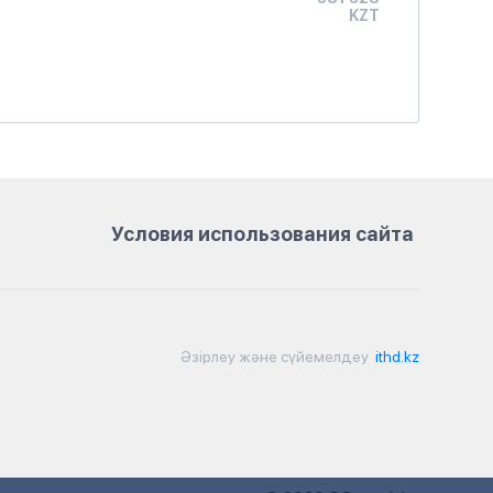
KZT
Условия использования сайта
Әзірлеу және сүйемелдеу
ithd.kz