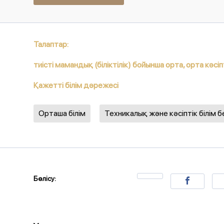
Талаптар:
тиісті мамандық (біліктілік) бойынша орта, орта кәсіп
Қажетті білім дәрежесі
Орташа білім
Техникалық және кәсіптік білім б
Бөлісу: