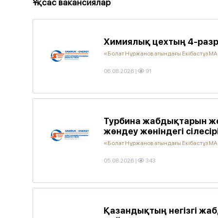
Ұқсас вакансиялар
Химиялық цехтың 4-разр
«Болат Нұржанов атындағы Екібастұз М
06.08.2026
|
91
Турбина жабдықтарын жө
жөндеу жөніндегі сілесір
«Болат Нұржанов атындағы Екібастұз М
05.08.2026
|
343
Қазандықтың негізгі жа