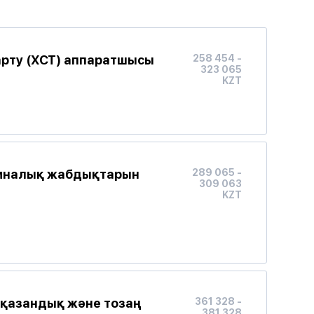
рту (ХСТ) аппаратшысы
258 454 -
323 065
KZT
биналық жабдықтарын
289 065 -
309 063
KZT
 қазандық және тозаң
361 328 -
381 328