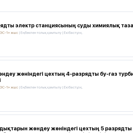
ядты электр станциясының суды химиялық таза
АЭС-1» жшс
|
Еңбекпен толық қамтылу
|
Екібастұз қ.
ндеу жөніндегі цехтың 4-разрядты бу-газ тур
і
АЭС-1» жшс
|
Еңбекпен толық қамтылу
|
Екібастұз қ.
бдықтарын жөндеу жөніндегі цехтың 5 разрядты