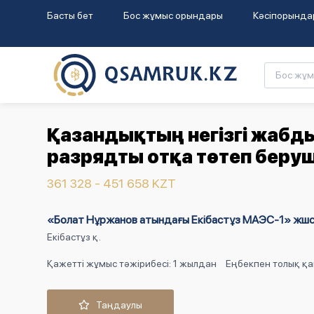
Басты бет
Бос жұмыс орындары
Кәсіпорында
Қазандықтың негізгі жабд
разрядты отқа төтеп беруш
361 328 - 451 658 KZT
«Болат Нұржанов атындағы Екібастұз МАЭС-1» жш
Екібастұз қ.
Қажетті жұмыс тәжірибесі: 1 жылдан
Еңбекпен толық қа
Таңдаулы