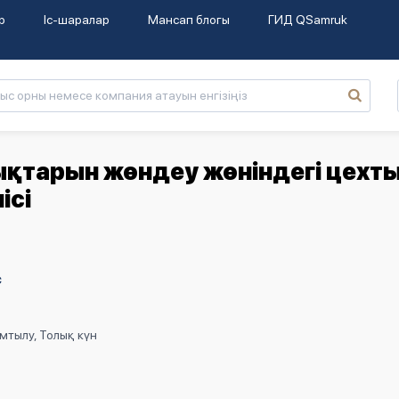
р
Іс-шаралар
Мансап блогы
ГИД QSamruk
ықтарын жөндеу жөніндегі цехты
ісі
с
мтылу, Толық күн