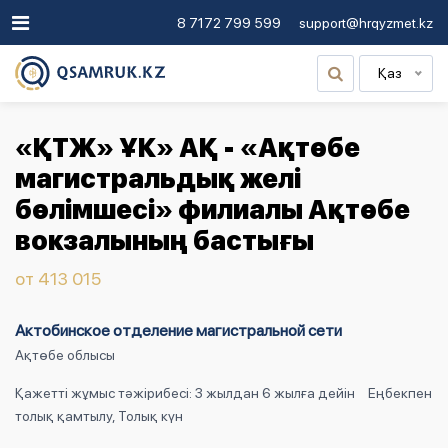
8 7172 799 599
support@hrqyzmet.kz
Қаз
«ҚТЖ» ҰК» АҚ - «Ақтөбе
магистральдық желі
бөлімшесі» филиалы Ақтөбе
вокзалының бастығы
от 413 015
Актобинское отделение магистральной сети
Ақтөбе облысы
Қажетті жұмыс тәжірибесі: 3 жылдан 6 жылға дейін
Еңбекпен
толық қамтылу, Толық күн