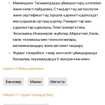
Мамандығы: Тасымалдауды ұйымдастыру, қозғалыс
және көлікті пайдалану; Стандарттау, метрология
және сертификаттау; Ьіршілік қарекеті қауіпсіздігі
мен қоршаған ортаны қорғау; Ғимараттар мен
құрылыстар құрылысы; Электрэнергетика,
Экономика, Инженерлік жүйелер, Маркетинг, Көлік,
көлік техникасы мен технологиялары,
механикаландыру және автоматтандыру.
Жұмыс тәіжрибесі: темір жол көлігі ұйымдарында
басшылық лауазымдарда 5 жылдан кем емес.
Қажетті білім дәрежесі
Бакалавр
Маман
Магистр
Міндетті түрде тілдерді білу