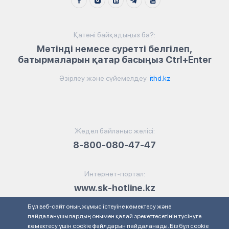
Қатені байқадыңыз ба?:
Мәтінді немесе суретті белгілеп,
батырмаларын қатар басыңыз Ctrl+Enter
Әзірлеу және сүйемелдеу
ithd.kz
Жедел байланыс желісі:
8-800-080-47-47
Интернет-портал:
www.sk-hotline.kz
Бұл веб-сайт оның жұмыс істеуіне көмектесу және
пайдаланушылардың онымен қалай әрекеттесетінін түсінуге
Электрондық пошта:
көмектесу үшін cookie файлдарын пайдаланады. Біз бұл cookie