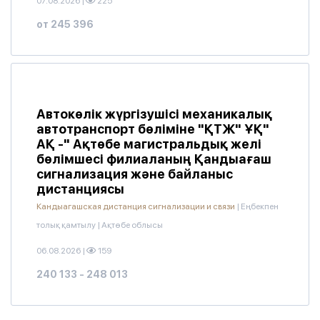
07.08.2026
|
225
от 245 396
Автокөлік жүргізушісі механикалық
автотранспорт бөліміне "ҚТЖ" ҰҚ"
АҚ -" Ақтөбе магистральдық желі
бөлімшесі филиаланың Қандыағаш
сигнализация және байланыс
дистанциясы
Кандыагашская дистанция сигнализации и связи
|
Еңбекпен
толық қамтылу
|
Ақтөбе облысы
06.08.2026
|
159
240 133 - 248 013