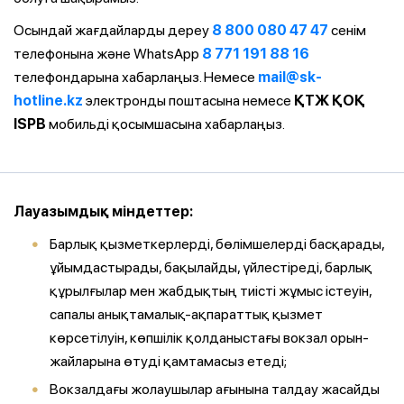
Осындай жағдайларды дереу
8 800 080 47 47
сенім
телефонына және WhatsApp
8 771 191 88 16
телефондарына хабарлаңыз. Немесе
mail@sk-
hotline.kz
электронды поштасына немесе
ҚТЖ ҚОҚ
ISPB
мобильді қосымшасына хабарлаңыз.
Лауазымдық міндеттер:
Барлық қызметкерлерді, бөлімшелерді басқарады,
ұйымдастырады, бақылайды, үйлестіреді, барлық
құрылғылар мен жабдықтың тиісті жұмыс істеуін,
сапалы анықтамалық-ақпараттық қызмет
көрсетілуін, көпшілік қолданыстағы вокзал орын-
жайларына өтуді қамтамасыз етеді;
Вокзалдағы жолаушылар ағынына талдау жасайды