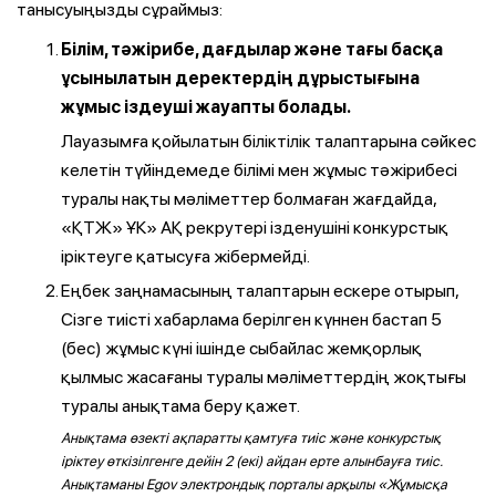
танысуыңызды сұраймыз:
Білім, тәжірибе, дағдылар және тағы басқа
ұсынылатын деректердің дұрыстығына
жұмыс іздеуші жауапты болады.
Лауазымға қойылатын біліктілік талаптарына сәйкес
келетін түйіндемеде білімі мен жұмыс тәжірибесі
туралы нақты мәліметтер болмаған жағдайда,
«ҚТЖ» ҰК» АҚ рекрутері ізденушіні конкурстық
іріктеуге қатысуға жібермейді.
Еңбек заңнамасының талаптарын ескере отырып,
Сізге тиісті хабарлама берілген күннен бастап 5
(бес) жұмыс күні ішінде сыбайлас жемқорлық
қылмыс жасағаны туралы мәліметтердің жоқтығы
туралы анықтама беру қажет.
Анықтама өзекті ақпаратты қамтуға тиіс және конкурстық
іріктеу өткізілгенге дейін 2 (екі) айдан ерте алынбауға тиіс.
Анықтаманы Egov электрондық порталы арқылы «Жұмысқа