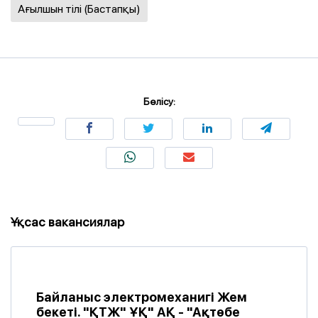
Ағылшын тілі (Бастапқы)
Бөлісу:
Ұқсас вакансиялар
Байланыс электромеханигі Жем
бекеті. "ҚТЖ" ҰҚ" АҚ - "Ақтөбе