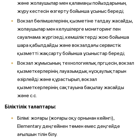
және жолаушылар мен қаламаңы пойыздарының
жүру кестесін өзгерту бойынша ұсыныс береді;
Вокзал бөлімшелерінің қызметіне талдау жасайды,
жолаушылар мен келушілерге мониторинг пен
сауалнама жүргізеді, кемшіліктерді жою бойынша
шара қабылдайды және вокзалдағы сервистік
қызметті жақсарту бойынша ұсыныстар береді;
Вокзал жұмысының технологиялық пргцесін, вокзал
қызметкерлерінің лауазымдық нұсқаулықтарын
әзірлейді және құрастырып, вокзал
қызметкерлерінің сақтауына бақылау жасайды
және с.с.
Біліктілік талаптары:
Білімі: жоғары (жоғары оқу орнынан кейінгі),
Elementary деңгейінен төмен емес деңгейде
ағылшын тілін білу.