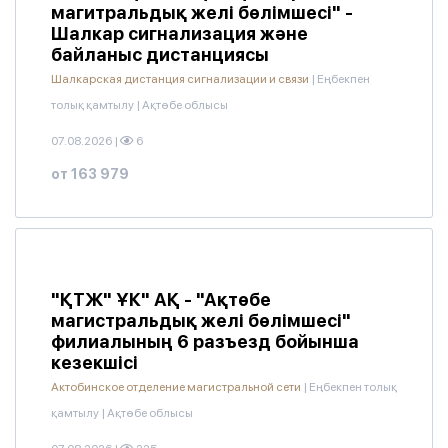
магитральдық желі бөлімшесі" -
Шалкар сигнализация және
байланыс дистанциясы
Шалкарская дистанция сигнализации и связи
|
Еңбекпен
толық қамтылу
|
Ақтөбе облысы
07.08.2026
|
6
от 163 979
"ҚТЖ" ҰК" АҚ - "Ақтөбе
магистральдық желі бөлімшесі"
филиалының 6 разъезд бойынша
кезекшісі
Актобинское отделение магистральной сети
|
Еңбекпен толық
қамтылу
|
Ақтөбе облысы