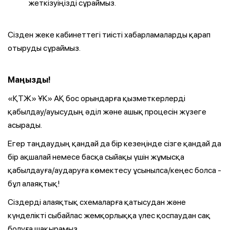
жеткізуіңізді сұраймыз.
Сізден жеке кабинеттегі тиісті хабарламаларды қарап
отыруды сұраймыз.
Маңызды!
«ҚТЖ» ҰК» АҚ бос орындарға қызметкерлерді
қабылдау/ауысудың әділ және ашық процесін жүзеге
асырады.
Егер таңдаудың қандай да бір кезеңінде сізге қандай да
бір ақшалай немесе басқа сыйақы үшін жұмысқа
қабылдауға/аударуға көмектесу ұсынылса/кеңес болса -
бұл алаяқтық!
Сіздерді алаяқтық схемаларға қатысудан және
күнделікті сыбайлас жемқорлыққа үлес қоспаудан сақ
болуға шақырамыз.