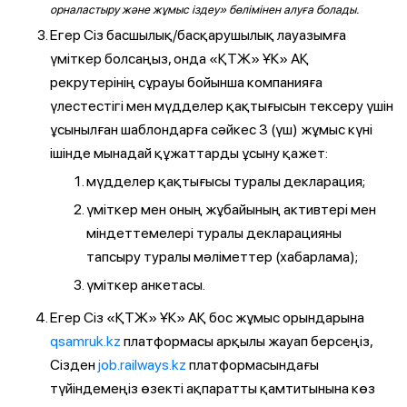
орналастыру және жұмыс іздеу» бөлімінен алуға болады.
Егер Сіз басшылық/басқарушылық лауазымға
үміткер болсаңыз, онда «ҚТЖ» ҰК» АҚ
рекрутерінің сұрауы бойынша компанияға
үлестестігі мен мүдделер қақтығысын тексеру үшін
ұсынылған шаблондарға сәйкес 3 (үш) жұмыс күні
ішінде мынадай құжаттарды ұсыну қажет:
мүдделер қақтығысы туралы декларация;
үміткер мен оның жұбайының активтері мен
міндеттемелері туралы декларацияны
тапсыру туралы мәліметтер (хабарлама);
үміткер анкетасы.
Егер Сіз «ҚТЖ» ҰК» АҚ бос жұмыс орындарына
qsamruk.kz
платформасы арқылы жауап берсеңіз,
Сізден
job.railways.kz
платформасындағы
түйіндемеңіз өзекті ақпаратты қамтитынына көз