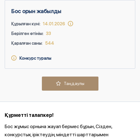
Бос орын жабылды
Құрылған күні:
14.01.2026
Берілген өтінім:
33
Қаралған саны:
544
Конкурс туралы
Таңдаулы
Құрметті талапкер!
Бос жұмыс орнына жауап бермес бұрын, Сізден,
конкурстық іріктеудің міндетті шарттарымен