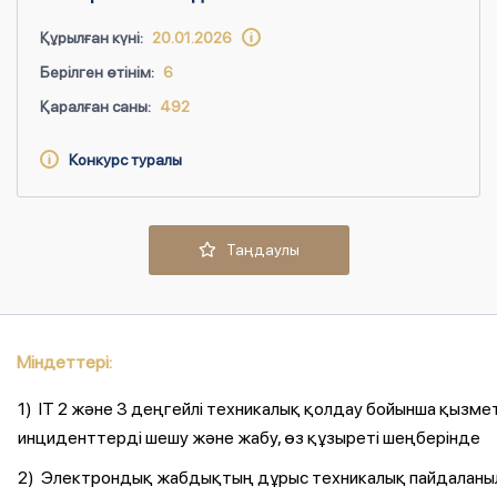
Құрылған күні:
20.01.2026
Берілген өтінім:
6
Қаралған саны:
492
Конкурс туралы
Таңдаулы
Міндеттері:
1) IT 2 және 3 деңгейлі техникалық қолдау бойынша қызме
инциденттерді шешу және жабу, өз құзыреті шеңберінде
2) Электрондық жабдықтың дұрыс техникалық пайдаланыл