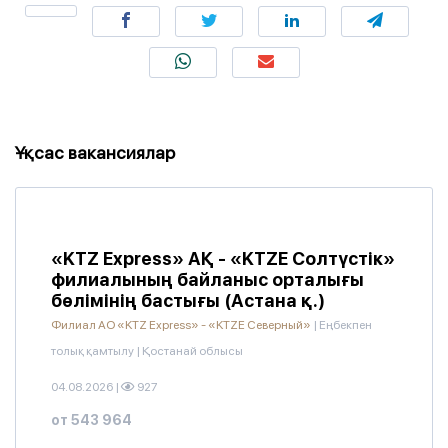
Ұқсас вакансиялар
«KTZ Express» АҚ - «KTZE Солтүстік»
филиалының байланыс орталығы
бөлімінің бастығы (Астана қ.)
Филиал АО «KTZ Express» - «KTZE Северный»
|
Еңбекпен
толық қамтылу
|
Қостанай облысы
04.08.2026
|
927
от 543 964