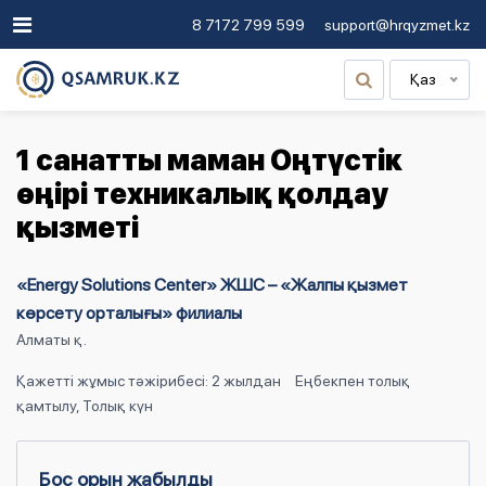
8 7172 799 599
support@hrqyzmet.kz
Қаз
1 санатты маман Оңтүстік
өңірі техникалық қолдау
қызметі
«Energy Solutions Center» ЖШС – «Жалпы қызмет
көрсету орталығы» филиалы
Алматы қ.
Қажетті жұмыс тәжірибесі: 2 жылдан
Еңбекпен толық
қамтылу, Толық күн
Бос орын жабылды