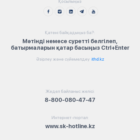
Қосылыңыз
Қатені байқадыңыз ба?:
Мәтінді немесе суретті белгілеп,
батырмаларын қатар басыңыз Ctrl+Enter
Әзірлеу және сүйемелдеу
ithd.kz
Жедел байланыс желісі:
8-800-080-47-47
Интернет-портал:
www.sk-hotline.kz