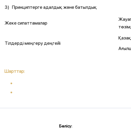
3) Принциптерге адалдық және батылдық
Жауапк
Жеке сипаттамалар
төзімд
Қазақ,
Тілдерді меңгеру деңгейі
Ағылш
Шарттар:
Бөлісу: