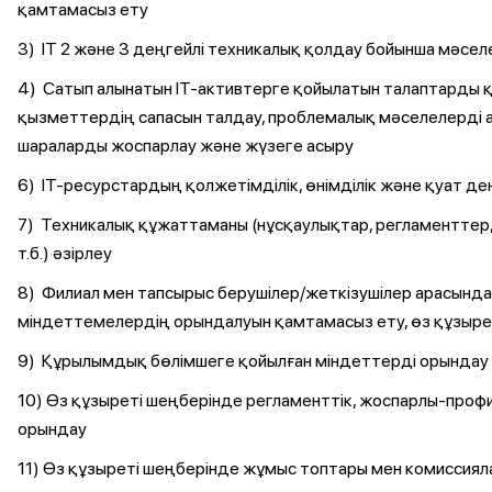
қамтамасыз ету
3) IT 2 және 3 деңгейлі техникалық қолдау бойынша мәсе
4) Сатып алынатын IT-активтерге қойылатын талаптарды 
қызметтердің сапасын талдау, проблемалық мәселелерді 
шараларды жоспарлау және жүзеге асыру
6) IT-ресурстардың қолжетімділік, өнімділік және қуат де
7) Техникалық құжаттаманы (нұсқаулықтар, регламенттер
т.б.) әзірлеу
8) Филиал мен тапсырыс берушілер/жеткізушілер арасынд
міндеттемелердің орындалуын қамтамасыз ету, өз құзыре
9) Құрылымдық бөлімшеге қойылған міндеттерді орындау
10) Өз құзыреті шеңберінде регламенттік, жоспарлы-про
орындау
11) Өз құзыреті шеңберінде жұмыс топтары мен комиссия