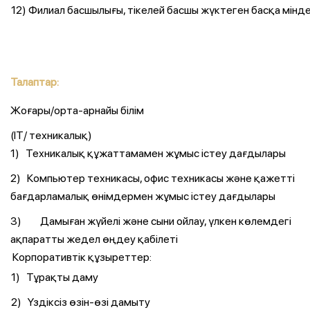
12) Филиал басшылығы, тікелей басшы жүктеген басқа мін
Талаптар:
Жоғары/орта-арнайы білім
(IT/ техникалық)
1) Техникалық құжаттамамен жұмыс істеу дағдылары
2) Компьютер техникасы, офис техникасы және қажетті
бағдарламалық өнімдермен жұмыс істеу дағдылары
3) Дамыған жүйелі және сыни ойлау, үлкен көлемдегі
ақпаратты жедел өңдеу қабілеті
Корпоративтік құзыреттер:
1) Тұрақты даму
2) Үздіксіз өзін-өзі дамыту