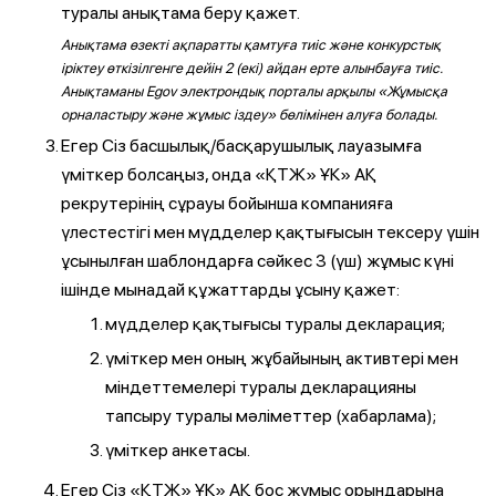
туралы анықтама беру қажет.
Анықтама өзекті ақпаратты қамтуға тиіс және конкурстық
іріктеу өткізілгенге дейін 2 (екі) айдан ерте алынбауға тиіс.
Анықтаманы Egov электрондық порталы арқылы «Жұмысқа
орналастыру және жұмыс іздеу» бөлімінен алуға болады.
Егер Сіз басшылық/басқарушылық лауазымға
үміткер болсаңыз, онда «ҚТЖ» ҰК» АҚ
рекрутерінің сұрауы бойынша компанияға
үлестестігі мен мүдделер қақтығысын тексеру үшін
ұсынылған шаблондарға сәйкес 3 (үш) жұмыс күні
ішінде мынадай құжаттарды ұсыну қажет:
мүдделер қақтығысы туралы декларация;
үміткер мен оның жұбайының активтері мен
міндеттемелері туралы декларацияны
тапсыру туралы мәліметтер (хабарлама);
үміткер анкетасы.
Егер Сіз «ҚТЖ» ҰК» АҚ бос жұмыс орындарына