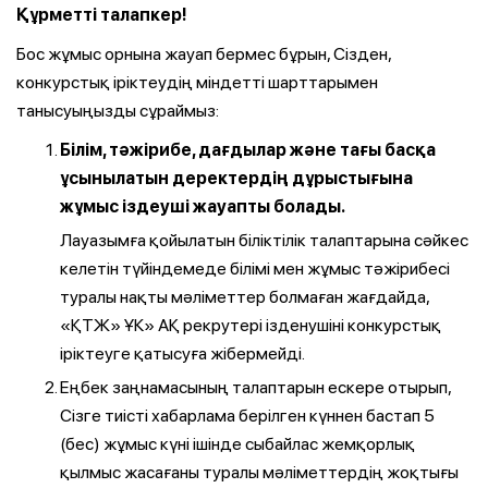
Құрметті талапкер!
Бос жұмыс орнына жауап бермес бұрын, Сізден,
конкурстық іріктеудің міндетті шарттарымен
танысуыңызды сұраймыз:
Білім, тәжірибе, дағдылар және тағы басқа
ұсынылатын деректердің дұрыстығына
жұмыс іздеуші жауапты болады.
Лауазымға қойылатын біліктілік талаптарына сәйкес
келетін түйіндемеде білімі мен жұмыс тәжірибесі
туралы нақты мәліметтер болмаған жағдайда,
«ҚТЖ» ҰК» АҚ рекрутері ізденушіні конкурстық
іріктеуге қатысуға жібермейді.
Еңбек заңнамасының талаптарын ескере отырып,
Сізге тиісті хабарлама берілген күннен бастап 5
(бес) жұмыс күні ішінде сыбайлас жемқорлық
қылмыс жасағаны туралы мәліметтердің жоқтығы