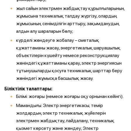
жыл сайын электрмен жабдықтау құрылғыларының
жұмысына техникалық талдау жүргізу, олардың
жұмысының сенімділігін арттыру, зақымданудың
алдын алу шараларын бөлу;
күрделі жөндеуге жобалау – сметалық
құжаттаманы жасау, энергетикалық шаруашылық
объектілерін күшейту немесе реконструкциялау
жөніндегі құжаттаманы қарау, электр энергиясын
тұтынушыларды қосуға техникалық шарттар беру
жөніндегі жұмысқа басшылық жасау.
Біліктілік талаптары:
Білімі: жоғары (немесе жоғары оқу орнынан кейінгі).
Мамандығы: Электр энергетикасы; темір
жолдардың электр техникалық жүйелерін
электрмен жабдықтау, пайдалану, техникалық
қызмет көрсету және жөндеу; Электр