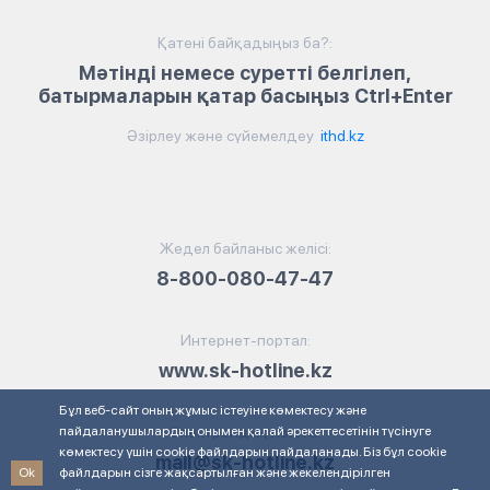
Қатені байқадыңыз ба?:
Мәтінді немесе суретті белгілеп,
батырмаларын қатар басыңыз Ctrl+Enter
Әзірлеу және сүйемелдеу
ithd.kz
Жедел байланыс желісі:
8-800-080-47-47
Интернет-портал:
www.sk-hotline.kz
Бұл веб-сайт оның жұмыс істеуіне көмектесу және
пайдаланушылардың онымен қалай әрекеттесетінін түсінуге
Электрондық пошта:
көмектесу үшін cookie файлдарын пайдаланады. Біз бұл cookie
mail@sk-hotline.kz
Ok
файлдарын сізге жақсартылған және жекелендірілген