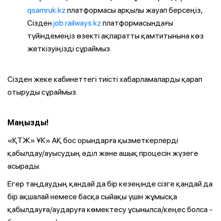
qsamruk.kz
платформасы арқылы жауап берсеңіз,
Сізден
job.railways.kz
платформасындағы
түйіндемеңіз өзекті ақпаратты қамтитынына көз
жеткізуіңізді сұраймыз.
Сізден жеке кабинеттегі тиісті хабарламаларды қарап
отыруды сұраймыз.
Маңызды!
«ҚТЖ» ҰК» АҚ бос орындарға қызметкерлерді
қабылдау/ауысудың әділ және ашық процесін жүзеге
асырады.
Егер таңдаудың қандай да бір кезеңінде сізге қандай да
бір ақшалай немесе басқа сыйақы үшін жұмысқа
қабылдауға/аударуға көмектесу ұсынылса/кеңес болса -