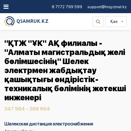
8 7172 799 599
support@hrqyzmet.kz
Қаз
"ҚТЖ "ҰК" АҚ филиалы -
"Алматы магистральдық желі
бөлімшесінің" Шелек
электрмен жабдықтау
қашықтығы өндірістік-
техникалық бөлімінің жетекші
инженері
347 984 - 368 664
Шелекская дистанция электроснабжения