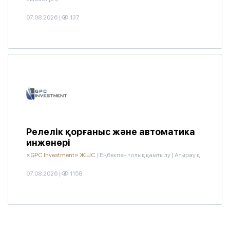
07.08.2026
|
137
Релелік қорғаныс және автоматика
инженері
«GPC Investment» ЖШС
|
Еңбекпен толық қамтылу
|
Атырау қ.
07.08.2026
|
1158