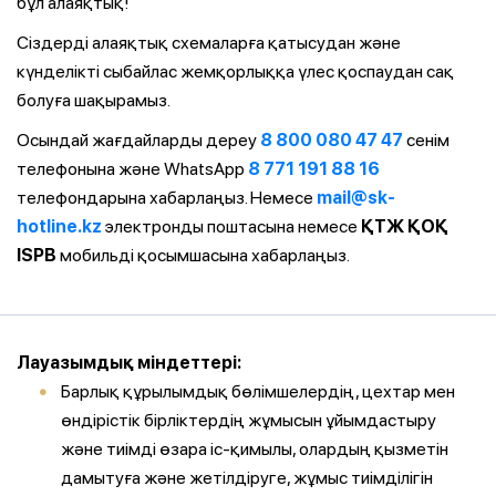
бұл алаяқтық!
Сіздерді алаяқтық схемаларға қатысудан және
күнделікті сыбайлас жемқорлыққа үлес қоспаудан сақ
болуға шақырамыз.
Осындай жағдайларды дереу
8 800 080 47 47
сенім
телефонына және WhatsApp
8 771 191 88 16
телефондарына хабарлаңыз. Немесе
mail@sk-
hotline.kz
электронды поштасына немесе
ҚТЖ ҚОҚ
ISPB
мобильді қосымшасына хабарлаңыз.
Лауазымдық міндеттері:
Барлық құрылымдық бөлімшелердің, цехтар мен
өндірістік бірліктердің жұмысын ұйымдастыру
және тиімді өзара іс-қимылы, олардың қызметін
дамытуға және жетілдіруге, жұмыс тиімділігін