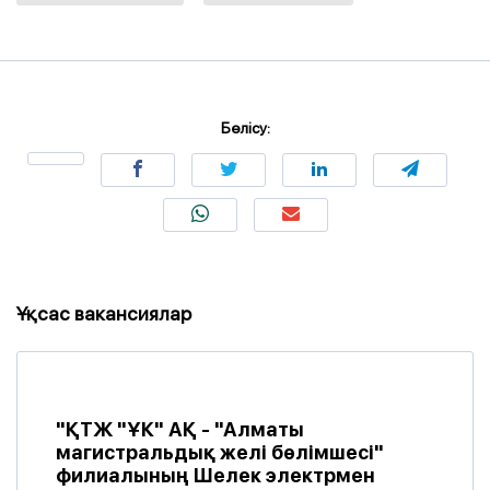
Бөлісу:
Ұқсас вакансиялар
"ҚТЖ "ҰК" АҚ - "Алматы
магистральдық желі бөлімшесі"
филиалының Шелек электрмен