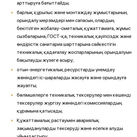
арттыруға бағыттайды;
барлық құрылыс және монтаждау жұмыстарының
орындалу мерзімдері мен сапасын, олардың
бекітілген жобалау-сметалық құжаттамаға, жұмыс
сызбаларына, ГОСТ-қа, техникалық қауіпсіздік және
өндірістік санитария шарттарына сәйкестігін
техникалық қадағалау жоспарларының орындалуын
бақылауды жүзеге асыру;
отын-энергетикалық ресурстарды үнемдеу
жөніндегі іс-шараларды жасауға және орындауға
жауапты;
бөлімшелерге техникалық тексерулер мен кешенді
тексерулер жүргізу жөніндегі комиссиялардың
құрамына қатысады;
Құжаттамалық растаумен авариялық
зақымдануларды тексеруді және есепке алуды
ұйымдастыру;