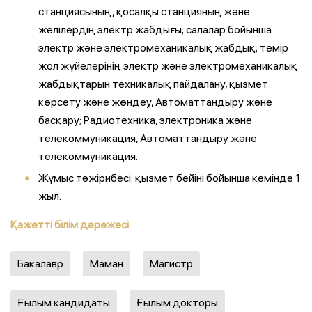
станциясының, қосалқы станцияның және
желілердің электр жабдығы; салалар бойынша
электр және электромеханикалық жабдық; темір
жол жүйелерінің электр және электромеханикалық
жабдықтарын техникалық пайдалану, қызмет
көрсету және жөндеу, Автоматтандыру және
басқару; Радиотехника, электроника және
телекоммуникация, Автоматтандыру және
телекоммуникация.
Жұмыс тәжірибесі: қызмет бейіні бойынша кемінде 1
жыл.
Қажетті білім дәрежесі
Бакалавр
Маман
Магистр
Ғылым кандидаты
Ғылым докторы