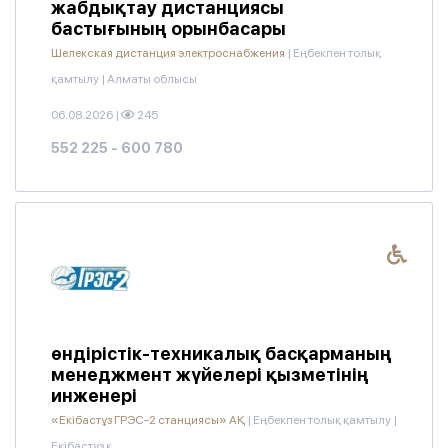
жабдықтау дистанциясы
бастығының орынбасары
Шелекская дистанция электроснабжения
|
Еңбекпен толық
қамтылу
|
Алматы облысы
06.08.2026
|
245
552 225 - 600 780
өндірістік-техникалық басқарманың
менеджмент жүйелері қызметінің
инженері
«Екібастұз ГРЭС-2 станциясы» АҚ
|
Еңбекпен толық қамтылу
|
Екібастұз қ.