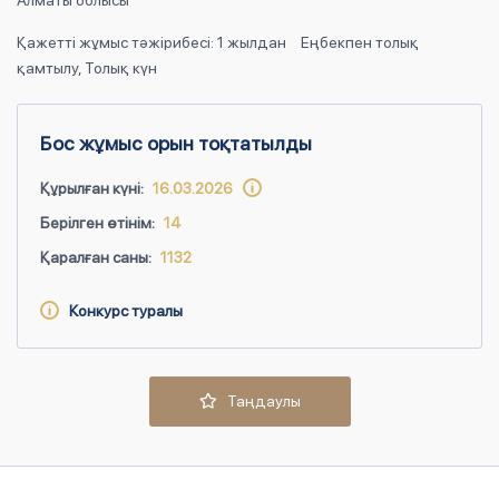
Алматы облысы
Қажетті жұмыс тәжірибесі: 1 жылдан
Еңбекпен толық
қамтылу, Толық күн
Бос жұмыс орын тоқтатылды
Құрылған күні:
16.03.2026
Берілген өтінім:
14
Қаралған саны:
1132
Конкурс туралы
Таңдаулы