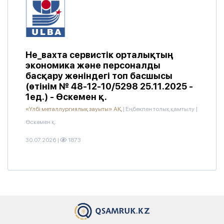
Не_вахта сервистік орталықтың
экономика және персоналды
басқару жөніндегі топ басшысы
(өтінім № 48-12-10/5298 25.11.2025 -
1ед.) - Өскемен қ.
«Үлбі металлургиялық зауыты» АҚ
|
Еңбекпен толық қамтылу
|
Өскемен қ.
30.07.2026
|
1873