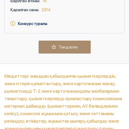
Берілген өтінім:
18
Қаралған саны:
2314
Конкурс туралы
Таңдаулы
Міндеттері: жаңадан қабылданған қызметкерлердің
жеке істерін қалыптастыру, жеке карточкасын жасау,
қызметкерді Т-2 жеке карточкасындағы жазбалармен
таныстыру; қызметкерлерді орналастыру комиссиясына
материал дайындау (қызметтермен, АУ бөлімдерімен
келісу), комиссия жұмысына қатысу және хаттаманы
рәсімдеу; өтініштер, жұмыстан шығару, қабылдау және
жұмысшылар мен қызметкерлерді ауыстыру туралы