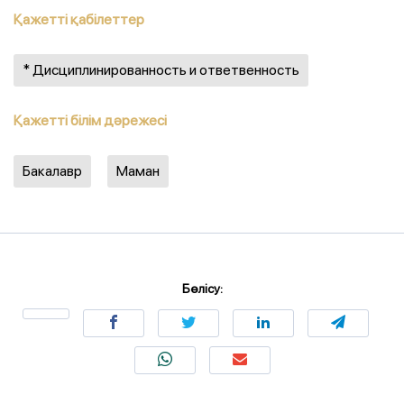
Қажетті қабілеттер
* Дисциплинированность и ответвенность
Қажетті білім дәрежесі
Бакалавр
Маман
Бөлісу: