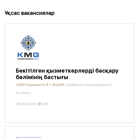
Ұқсас вакансиялар
Бекітілген қызметкерлерді басқару
бөлімінің бастығы
«ҚМГ Қашаған Б.В.» ЖШЖК
|
Еңбекпен толық қамтылу
|
Астана қ.
05.08.2026
|
391