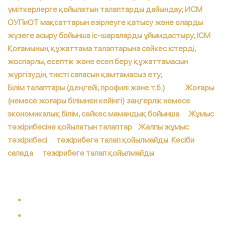
үміткерлерге қойылатын талаптарды дайындау; ИСМ
ОУПиОТ мақсаттарын әзірлеуге қатысу және оларды
жүзеге асыру бойынша іс-шараларды ұйымдастыру; ІСМ
Қоғамының құжаттама талаптарына сәйкес істерді,
жоспарлы, есептік және есеп беру құжаттамасын
жүргізудің тиісті сапасын қамтамасыз ету;
Білім талаптары (деңгейі, профилі және т.б.) Жоғары
(немесе жоғары білімнен кейінгі) заңгерлік немесе
экономикалық білім, сәйкес мамандық бойынша Жұмыс
тәжірибесіне қойылатын талаптар Жалпы жұмыс
тәжірибесі тәжірибеге талап қойылмайды Кәсіби
салада тәжірибеге талап қойылмайды