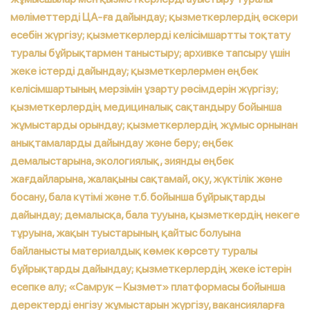
мәліметтерді ЦА-ға дайындау; қызметкерлердің әскери
есебін жүргізу; қызметкерлерді келісімшартты тоқтату
туралы бұйрықтармен таныстыру; архивке тапсыру үшін
жеке істерді дайындау; қызметкерлермен еңбек
келісімшартының мерзімін ұзарту рәсімдерін жүргізу;
қызметкерлердің медициналық сақтандыру бойынша
жұмыстарды орындау; қызметкерлердің жұмыс орнынан
анықтамаларды дайындау және беру; еңбек
демалыстарына, экологиялық, зиянды еңбек
жағдайларына, жалақыны сақтамай, оқу, жүктілік және
босану, бала күтімі және т.б. бойынша бұйрықтарды
дайындау; демалысқа, бала тууына, қызметкердің некеге
тұруына, жақын туыстарының қайтыс болуына
байланысты материалдық көмек көрсету туралы
бұйрықтарды дайындау; қызметкерлердің жеке істерін
есепке алу; «Самрук – Кызмет» платформасы бойынша
деректерді енгізу жұмыстарын жүргізу, вакансияларға