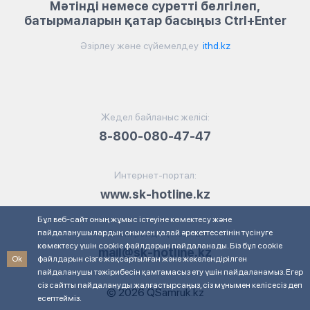
Мәтінді немесе суретті белгілеп,
батырмаларын қатар басыңыз Ctrl+Enter
Әзірлеу және сүйемелдеу
ithd.kz
Жедел байланыс желісі:
8-800-080-47-47
Интернет-портал:
www.sk-hotline.kz
Бұл веб-сайт оның жұмыс істеуіне көмектесу және
пайдаланушылардың онымен қалай әрекеттесетінін түсінуге
Электрондық пошта:
көмектесу үшін cookie файлдарын пайдаланады. Біз бұл cookie
mail@sk-hotline.kz
Ok
файлдарын сізге жақсартылған және жекелендірілген
пайдаланушы тәжірибесін қамтамасыз ету үшін пайдаланамыз. Егер
сіз сайтты пайдалануды жалғастырсаңыз, сіз мұнымен келісесіз деп
© 2026 QSamruk.kz
есептейміз.