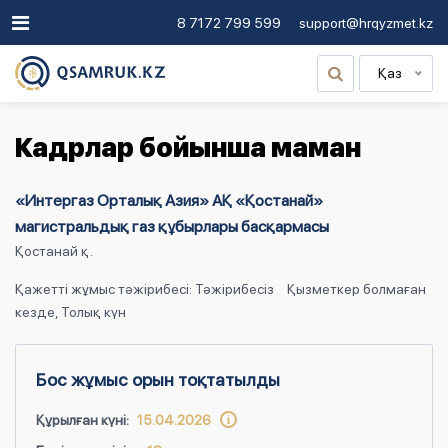
8 7172 799 599
support@hrqyzmet.kz
Қаз
Кадрлар бойынша маман
«Интергаз Орталық Азия» АҚ «Қостанай»
магистральдық газ құбырлары басқармасы
Қостанай қ.
Қажетті жұмыс тәжірибесі: Тәжірибесіз
Қызметкер болмаған
кезде, Толық күн
Бос жұмыс орын тоқтатылды
Құрылған күні:
15.04.2026