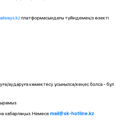
railways.kz
платформасындағы түйіндемеңіз өзекті
ауға/аударуға көмектесу ұсынылса/кеңес болса - бұл
қырамыз.
а хабарлаңыз. Немесе
mail@sk-hotline.kz