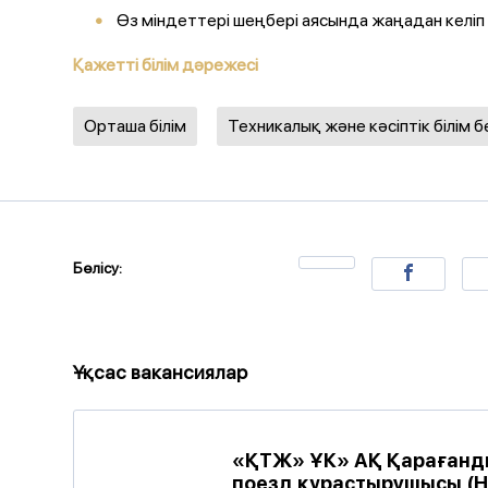
Өз міндеттері шеңбері аясында жаңадан келі
Қажетті білім дәрежесі
Орташа білім
Техникалық және кәсіптік білім б
Бөлісу:
Ұқсас вакансиялар
«ҚТЖ» ҰК» АҚ Қарағанды
поезд құрастырушысы (