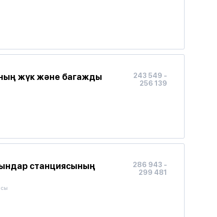
ның жүк және багажды
243 549 -
256 139
Мындар станциясының
286 943 -
299 481
ысы