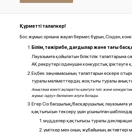
Құрметті талапкер!
Бос жұмыс орнына жауап бермес бұрын, Сізден, кон
Білім, тәжірибе, дағдылар және тағы ба
Лауазымға қойылатын біліктілік талаптарына 
АҚ рекрутері ізденушіні конкурстық іріктеуге 
Еңбек заңнамасының талаптарын ескере отырып,
туралы мәліметтердің жоқтығы туралы анықта
Анықтама өзекті ақпаратты қамтуға тиіс және конкурстық
жұмыс іздеу» бөлімінен алуға болады.
Егер Сіз басшылық/басқарушылық лауазымға ү
қақтығысын тексеру үшін ұсынылған шаблондар
мүдделер қақтығысы туралы декларация
үміткер мен оның жұбайының активтері 