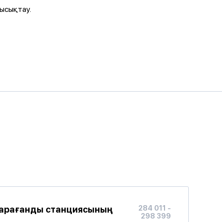
ысықтау.
 Қарағанды станциясының
284 011 -
298 399