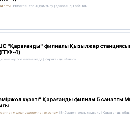
ой сети
|
Еңбекпен толық қамтылу
|
Қарағанды облысы
С "Қарағанды" филиалы Қызылжар станциясы
(ГПФ-4)
Қызметкер болмаған кезде
|
Қарағанды облысы
еміржол күзеті" Қарағанды филилы 5 санатты 
тығы
ованная железнодорожная охрана»
|
Еңбекпен толық қамтылу
|
Қарағанды обл