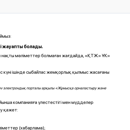
ймыз:
і жауапты болады.
алы нақты мәліметтер болмаған жағдайда, «ҚТЖ» ҰК»
ыс күні ішінде сыбайлас жемқорлық қылмыс жасағаны
ы Egov электрондық порталы арқылы «Жұмысқа орналастыру және
йынша компанияға үлестестігі мен мүдделер
у қажет:
іметтер (хабарлама);