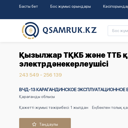
Басты бет
Бос жұмыс орындары
Кәсіпорында
Қызылжар ТҚКБ және ТТБ қ
электрдәнекерлеушісі
243 549 - 256 139
ВЧД-13 КАРАГАНДИНСКОЕ ЭКСПЛУАТАЦИОННОЕ ВА
Қарағанды облысы
Қажетті жұмыс тәжірибесі: 1 жылдан
Еңбекпен толық қа
Таңдаулы