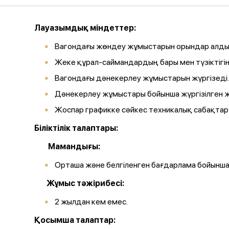
Лауазымдық міндеттер:
Вагондағы жөндеу жұмыстарын орындар алдынд
Жеке құрал-саймандардың бары мен түзіктігін
Вагондағы дәнекерлеу жұмыстарын жүргізеді.
Дәнекерлеу жұмыстары бойынша жүргізілген 
Жоспар графикке сәйкес техникалық сабақтар
Біліктілік талаптары:
Мамандығы:
Орташа және белгіленген бағдарлама бойынша
Жұмыс тәжірибесі:
2 жылдан кем емес.
Қосымша талаптар: