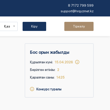
8 7172 799 599
support@hrqyzmet.kz
Қаз
Кіру
Тіркелу
Бос орын жабылды
Құрылған күні:
15.04.2026
Берілген өтінім:
2
Қаралған саны:
1425
Конкурс туралы