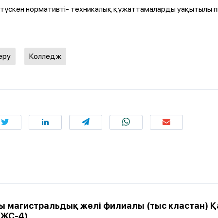
п түскен нормативті- техникалық құжаттамаларды уақытылы п
еру
Колледж
 ​​магистральдық желі филиалы (тыс кластан)
НЖС-4)