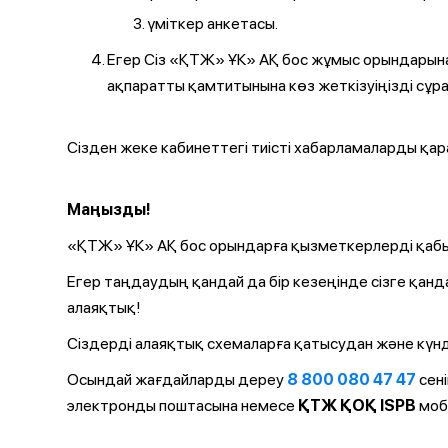
үміткер анкетасы.
Егер Сіз «ҚТЖ» ҰК» АҚ бос жұмыс орындарын
ақпаратты қамтитынына көз жеткізуіңізді сұр
Сізден жеке кабинеттегі тиісті хабарламаларды қа
Маңызды!
«ҚТЖ» ҰК» АҚ бос орындарға қызметкерлерді қабы
Егер таңдаудың қандай да бір кезеңінде сізге қанд
алаяқтық!
Сіздерді алаяқтық схемаларға қатысудан және күнд
Осындай жағдайларды дереу
8 800 080 47 47
сен
электронды поштасына немесе
ҚТЖ ҚОҚ ISPB
моб