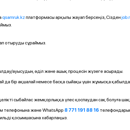
а
qsamruk.kz
платформасы арқылы жауап берсеңіз, Сізден
job.
аймыз.
рап отыруды сұраймыз.
лдау/ауысудың әділ және ашық процесін жүзеге асырады.
ай да бір ақшалай немесе басқа сыйақы үшін жұмысқа қабылд
елікті сыбайлас жемқорлыққа үлес қоспаудан сақ болуға ша
ім телефонына және WhatsApp
8 771 191 88 16
телефондарын
ильді қосымшасына хабарлаңыз.