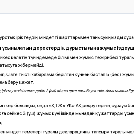
курстық іріктеудің міндетті шарттарымен танысуыңызды сұра
сқа ұсынылатын деректердің дұрыстығына жұмыс іздеуш
сәйкес келетін түйіндемеде білімі мен жұмыс тәжірибесі тур
қатысуға жібермейді.
 Сізге тиісті хабарлама берілген күннен бастап 5 (бес) жұм
ма беру қажет.
 іріктеу өткізілгенге дейін 2 (екі) айдан ерте алынбауға тиіс. Анықтаман
міткер болсаңыз, онда «ҚТЖ» ҰК» АҚ рекрутерінің сұрауы бо
ға сәйкес 3 (үш) жұмыс күні ішінде мынадай құжаттарды ұсын
;
мен міндеттемелері туралы декларацияны тапсыру туралы мәл