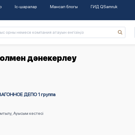
р
Іс-шаралар
Мансап блогы
ГИД QSamruk
олмен дәнекерлеу
ГОННОЕ ДЕПО 1 группа
мтылу, Ауысым кестесі