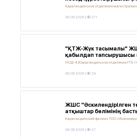
Карагандинское отделение магистральн
06.08.2026
|
371
"ҚТЖ-Жүк тасымалы" ЖШ
қабылдап тапсырушысы 
НОД-4 (Карагандинское отделение ГП)
|
06.08.2026
|
29
ЖШС "Әскилендірілген т
атқыштар бөлімінің бас
Карагандинский филиал ТОО «Военизир
06.08.2026
|
27