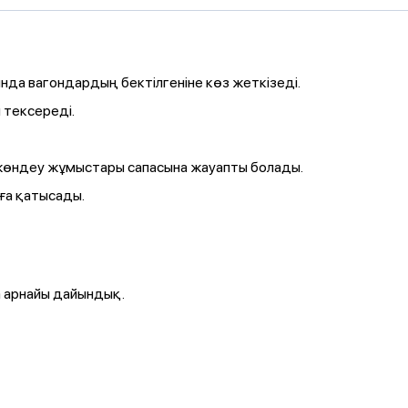
а вагондардың бектілгеніне көз жеткізеді.
 тексереді.
жөндеу жұмыстары сапасына жауапты болады.
ға қатысады.
 арнайы дайындық.