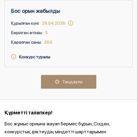
Бос орын жабылды
Құрылған күні:
29.04.2026
Берілген өтінім:
5
Қаралған саны:
364
Конкурс туралы
Таңдаулы
Құрметті талапкер!
Бос жұмыс орнына жауап бермес бұрын, Сізден,
конкурстық іріктеудің міндетті шарттарымен