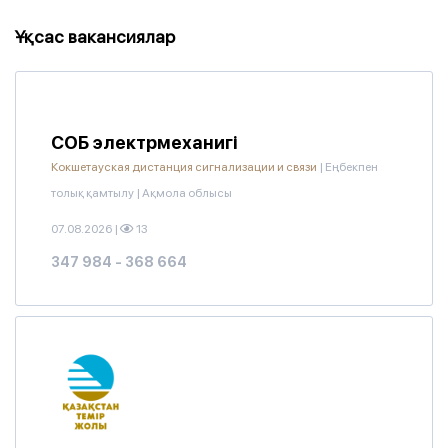
Ұқсас вакансиялар
СОБ электрмеханигі
Кокшетауская дистанция сигнализации и связи
|
Еңбекпен
толық қамтылу
|
Ақмола облысы
07.08.2026
|
13
347 984 - 368 664