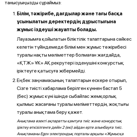
танысуыңызды сұраймыз:
Білім, тәжірибе, дағдылар және тағы басқа
ұсынылатын деректердің дұрыстығына
жұмыс іздеуші жауапты болады.
Лауазымға қойылатын біліктілік талаптарына сәйкес
келетін түйіндемеде білімі мен жұмыс тәжірибесі
туралы нақты мәліметтер болмаған жағдайда,
«ҚТЖ» ҰК» АҚ рекрутері ізденушіні конкурстық
іріктеуге қатысуға жібермейді.
Еңбек заңнамасының талаптарын ескере отырып,
Сізге тиісті хабарлама берілген күннен бастап 5
(бес) жұмыс күні ішінде сыбайлас жемқорлық
қылмыс жасағаны туралы мәліметтердің жоқтығы
туралы анықтама беру қажет.
Анықтама өзекті ақпаратты қамтуға тиіс және конкурстық
іріктеу өткізілгенге дейін 2 (екі) айдан ерте алынбауға тиіс.
Анықтаманы Egov электрондық порталы арқылы «Жұмысқа