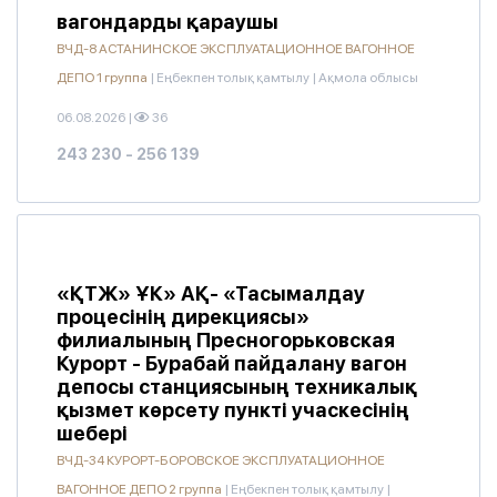
вагондарды қараушы
ВЧД-8 АСТАНИНСКОЕ ЭКСПЛУАТАЦИОННОЕ ВАГОННОЕ
ДЕПО 1 группа
|
Еңбекпен толық қамтылу
|
Ақмола облысы
06.08.2026
|
36
243 230 - 256 139
«ҚТЖ» ҰК» АҚ- «Тасымалдау
процесінің дирекциясы»
филиалының Пресногорьковская
Курорт - Бурабай пайдалану вагон
депосы станциясының техникалық
қызмет көрсету пункті учаскесінің
шебері
ВЧД-34 КУРОРТ-БОРОВСКОЕ ЭКСПЛУАТАЦИОННОЕ
ВАГОННОЕ ДЕПО 2 группа
|
Еңбекпен толық қамтылу
|