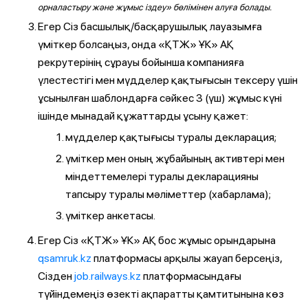
орналастыру және жұмыс іздеу» бөлімінен алуға болады.
Егер Сіз басшылық/басқарушылық лауазымға
үміткер болсаңыз, онда «ҚТЖ» ҰК» АҚ
рекрутерінің сұрауы бойынша компанияға
үлестестігі мен мүдделер қақтығысын тексеру үшін
ұсынылған шаблондарға сәйкес 3 (үш) жұмыс күні
ішінде мынадай құжаттарды ұсыну қажет:
мүдделер қақтығысы туралы декларация;
үміткер мен оның жұбайының активтері мен
міндеттемелері туралы декларацияны
тапсыру туралы мәліметтер (хабарлама);
үміткер анкетасы.
Егер Сіз «ҚТЖ» ҰК» АҚ бос жұмыс орындарына
qsamruk.kz
платформасы арқылы жауап берсеңіз,
Сізден
job.railways.kz
платформасындағы
түйіндемеңіз өзекті ақпаратты қамтитынына көз