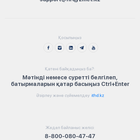
Қосылыңыз
Қатені байқадыңыз ба?:
Мәтінді немесе суретті белгілеп,
батырмаларын қатар басыңыз Ctrl+Enter
Әзірлеу және сүйемелдеу
ithd.kz
Жедел байланыс желісі:
8-800-080-47-47