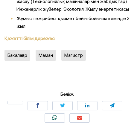
жасау (Технологиялық машиналар мен жабдықтар)
Инженерлік жүйелер; Экология; Жылу энергетикасы
Жұмыс тәжірибесі: қызмет бейіні бойынша кемінде 2
жыл
Қажетті білім дәрежесі
Бакалавр
Маман
Магистр
Бөлісу: