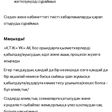
жеткізуіңізді сұраймыз.
Сізден жеке кабинеттегі тиісті хабарламаларды қарап
отыруды сұраймыз.
Маңызды!
«ҚТЖ» ҰК» АҚ бос орындарға қызметкерлерді
қабылдау/ауысудың әділ және ашық процесін жүзеге
асырады.
Егер таңдаудың қандай да бір кезеңінде сізге қандай да
бір ақшалай немесе басқа сыйақы үшін жұмысқа
қабылдауға/аударуға көмектесу ұсынылса/кеңес болса -
бұл алаяқтық!
Сіздерді алаяқтық схемаларға қатысудан және
күнделікті сыбайлас жемқорлыққа үлес қоспаудан сақ
болуға шақырамыз.