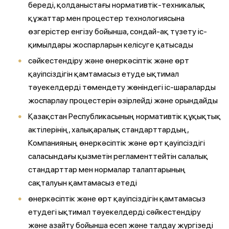
береді, қолданыстағы нормативтік-техникалық
құжаттар мен процестер технологиясына
өзгерістер енгізу бойынша, сондай-ақ түзету іс-
қимылдары жоспарларын келісуге қатысады
сәйкестендіру және өнеркәсіптік және өрт
қауіпсіздігін қамтамасыз етуде ықтимал
тәуекелдерді төмендету жөніндегі іс-шараларды
жоспарлау процестерін әзірлейді және орындайды
Қазақстан Республикасының нормативтік құқықтық
актілерінің, халықаралық стандарттардың,
Компанияның өнеркәсіптік және өрт қауіпсіздігі
саласындағы қызметін регламенттейтін салалық
стандарттар мен нормалар талаптарының
сақталуын қамтамасыз етеді
өнеркәсіптік және өрт қауіпсіздігін қамтамасыз
етудегі ықтимал тәуекелдерді сәйкестендіру
және азайту бойынша есеп және талдау жүргізеді