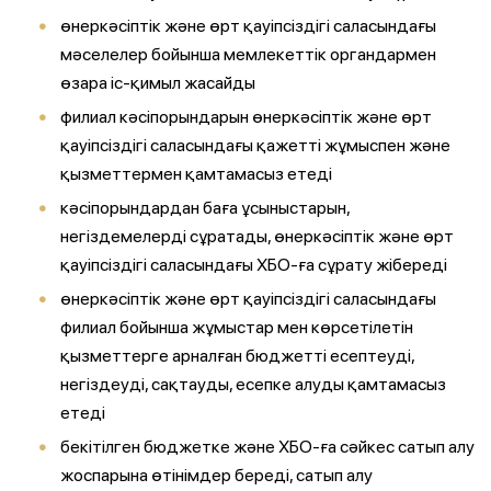
өнеркәсіптік және өрт қауіпсіздігі саласындағы
мәселелер бойынша мемлекеттік органдармен
өзара іс-қимыл жасайды
филиал кәсіпорындарын өнеркәсіптік және өрт
қауіпсіздігі саласындағы қажетті жұмыспен және
қызметтермен қамтамасыз етеді
кәсіпорындардан баға ұсыныстарын,
негіздемелерді сұратады, өнеркәсіптік және өрт
қауіпсіздігі саласындағы ХБО-ға сұрату жібереді
өнеркәсіптік және өрт қауіпсіздігі саласындағы
филиал бойынша жұмыстар мен көрсетілетін
қызметтерге арналған бюджетті есептеуді,
негіздеуді, сақтауды, есепке алуды қамтамасыз
етеді
бекітілген бюджетке және ХБО-ға сәйкес сатып алу
жоспарына өтінімдер береді, сатып алу