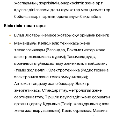
жоспарының жүргізілуін, өнеркәсіптік және өрт
қауіпсіздігі саласындағы жұмыстар мен қызметтер
бойынша шарттардың орындалуын бақылайды
Біліктілік талаптары:
Білімі: Жоғары (немесе жоғары оқу орнынан кейінгі)
Мамандығы: Көлік, көлік техникасы және
технологиялары (Вагондар, Локомотивтер және
электр жылжымалы құрам); Тасымалдауды,
қозғалысты ұйымдастыру және көлікті пайдалану
(темір жол көлігі); Электротехника (Радиотехника,
электроника және телекоммуникация);
Автоматтандыру және басқару; Электр
энергетикасы; Стандарттау, метрология және
сертификаттау; Тіршілік қауіпсіздігі және қоршаған
ортаны қорғау; Құрылыс (Темір жол құрылысы; жол
және жол шаруашылығы); Көлік құрылысы; Машина