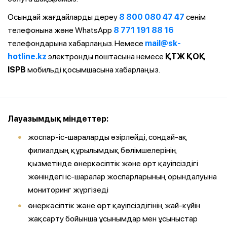
Осындай жағдайларды дереу
8 800 080 47 47
сенім
телефонына және WhatsApp
8 771 191 88 16
телефондарына хабарлаңыз. Немесе
mail@sk-
hotline.kz
электронды поштасына немесе
ҚТЖ ҚОҚ
ISPB
мобильді қосымшасына хабарлаңыз.
Лауазымдық міндеттер:
жоспар-іс-шараларды әзірлейді, сондай-ақ
филиалдың құрылымдық бөлімшелерінің
қызметінде өнеркәсіптік және өрт қауіпсіздігі
жөніндегі іс-шаралар жоспарларының орындалуына
мониторинг жүргізеді
өнеркәсіптік және өрт қауіпсіздігінің жай-күйін
жақсарту бойынша ұсынымдар мен ұсыныстар