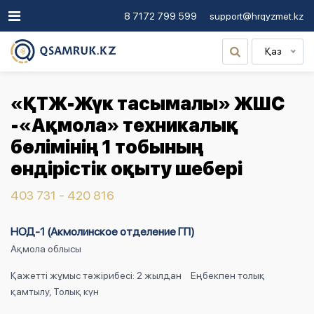
8 7172 799 599
support@hrqyzmet.kz
Қаз
«ҚТЖ-Жүк тасымалы» ЖШС
-«Ақмола» техникалық
бөлімінің 1 тобының
өндірістік оқыту шебері
403 731 - 420 816
НОД-1 (Акмолинское отделение ГП)
Ақмола облысы
Қажетті жұмыс тәжірибесі: 2 жылдан
Еңбекпен толық
қамтылу, Толық күн