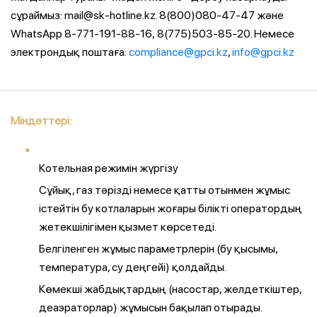
сұраймыз: mail@sk-hotline.kz. 8(800)080-47-47 және
WhatsApp 8-771-191-88-16,
8(775)503-85-20. Немесе
электрондық поштаға:
compliance@gpci.kz
,
info@gpci.kz
Міндеттері:
Котельная режимін жүргізу
Сұйық, газ тәрізді немесе қатты отынмен жұмыс
істейтін бу котлаларын жоғары білікті оператордың
жетекшілігімен қызмет көрсетеді.
Белгіленген жұмыс параметрлерін (бу қысымы,
температура, су деңгейі) қолдайды.
Көмекші жабдықтардың (насостар, желдеткіштер,
деаэраторлар) жұмысын бақылап отырады.