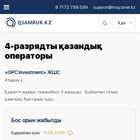
8 7172 799 599
support@hrqyzmet.kz
Қаз
4-разрядты қазандық
операторы
«GPC Investment» ЖШС
Атырау қ.
Қажетті жұмыс тәжірибесі: 3 жылдан
Еңбекпен толық
қамтылу, Вахталық әдіс
Бос орын жабылды
Құрылған күні:
11.05.2026