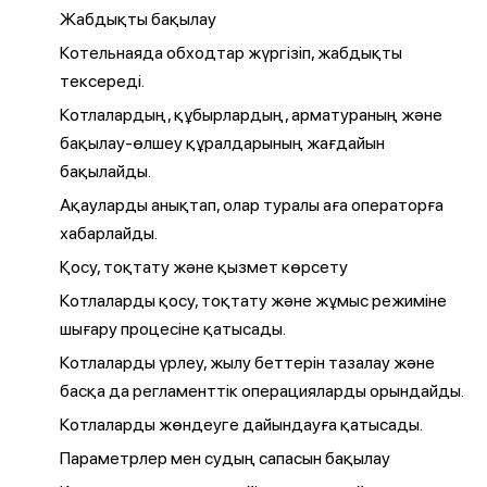
Жабдықты бақылау
Котельнаяда обходтар жүргізіп, жабдықты
тексереді.
Котлалардың, құбырлардың, арматураның және
бақылау-өлшеу құралдарының жағдайын
бақылайды.
Ақауларды анықтап, олар туралы аға операторға
хабарлайды.
Қосу, тоқтату және қызмет көрсету
Котлаларды қосу, тоқтату және жұмыс режиміне
шығару процесіне қатысады.
Котлаларды үрлеу, жылу беттерін тазалау және
басқа да регламенттік операцияларды орындайды.
Котлаларды жөндеуге дайындауға қатысады.
Параметрлер мен судың сапасын бақылау