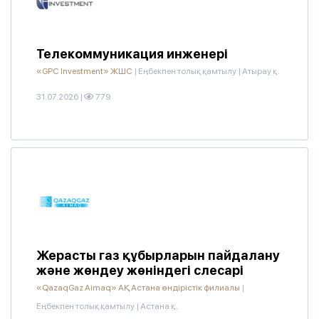
Телекоммуникация инженері
«GPC Investment» ЖШС
|
Еңбекпен толық қамтылу
|
Атырау қ.
31.07.2026
|
779
Жерасты газ құбырларын пайдалану
және жөндеу жөніндегі слесарі
«QazaqGaz Aimaq» АҚ Астана өндірістік филиалы
|
Еңбекпен толық қамтылу
|
Астана қ.