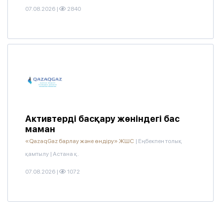
07.08.2026
|
2840
Активтерді басқару жөніндегі бас
маман
«QazaqGaz барлау және өндіру» ЖШС
|
Еңбекпен толық
қамтылу
|
Астана қ.
07.08.2026
|
1072