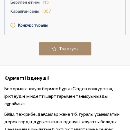
Берілген өтінім:
115
Қаралған саны:
1357
Конкурс туралы
Таңдаулы
Құрметті ізденуші!
Бос орынға жауап бермес бұрын Сізден конкурстық
іріктеудің міндетті шарттарымен танысуыңызды
сұраймыз:
Білім, тәжірибе, дағдылар және т.б. туралы ұсынылатын
деректердің дұрыстығына ізденуші жауапты болады.
Лауазымға қойылатын біліктілік талаптарына сәйкес