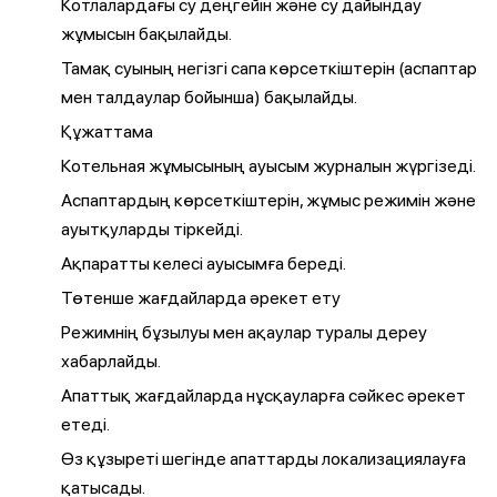
Котлалардағы су деңгейін және су дайындау
жұмысын бақылайды.
Тамақ суының негізгі сапа көрсеткіштерін (аспаптар
мен талдаулар бойынша) бақылайды.
Құжаттама
Котельная жұмысының ауысым журналын жүргізеді.
Аспаптардың көрсеткіштерін, жұмыс режимін және
ауытқуларды тіркейді.
Ақпаратты келесі ауысымға береді.
Төтенше жағдайларда әрекет ету
Режимнің бұзылуы мен ақаулар туралы дереу
хабарлайды.
Апаттық жағдайларда нұсқауларға сәйкес әрекет
етеді.
Өз құзыреті шегінде апаттарды локализациялауға
қатысады.