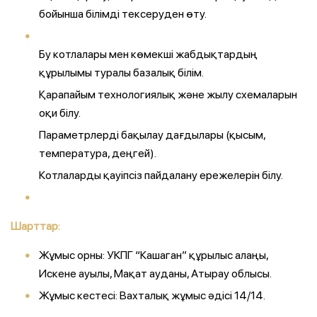
бойынша білімді тексеруден өту.
Бу котлалары мен көмекші жабдықтардың
құрылымы туралы базалық білім.
Қарапайым технологиялық және жылу схемаларын
оқи білу.
Параметрлерді бақылау дағдылары (қысым,
температура, деңгей).
Котлаларды қауіпсіз пайдалану ережелерін білу.
Шарттар:
Жұмыс орны: УКПГ “Кашаган” құрылыс алаңы,
Искене ауылы, Мақат ауданы, Атырау облысы.
Жұмыс кестесі: Вахталық жұмыс әдісі 14/14.