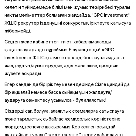
келетін түйіндемеде білімі мен жұмыс тәжірибесі туралы
нақты мәліметтер болмаған жағдайда, "GPC Investment"
ЖШС рекрутер ізденушіні конкурстық іріктеуге қатысуға
жібермейді.
Сізден жеке кабинеттегі тиісті хабарламаларды
қадағалауыңызды сұраймыз. Білу маңызды! «GPC
Investment» ЖШС қызметкерлерді бос лауазымдарға
жалдаудың/ауыстырудың әділ және ашық процесін
жүзеге асырады.
Егер қандай да бір іріктеу кезеңдерінде Сізге қандай да
бір ақшалай немесе басқа сыйақы үшін жалдауға/
аударуға көмектесу ұсынылса - бұл алаяқтық!
Сіздерді сақ болуға, алаяқтық схемаларға қатыспауға
және тұрмыстық сыбайлас жемқорлық көріністеріне
жәрдемдеспеуге шақырамыз. Кез келген осындай
жағдайлар туралы" жедел желіге " дереу хабарлауды