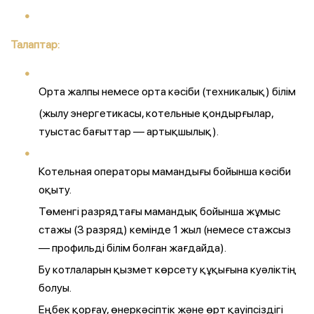
Талаптар:
Орта жалпы немесе орта кәсіби (техникалық) білім
(жылу энергетикасы, котельные қондырғылар,
туыстас бағыттар — артықшылық).
Котельная операторы мамандығы бойынша кәсіби
оқыту.
Төменгі разрядтағы мамандық бойынша жұмыс
стажы (3 разряд) кемінде 1 жыл (немесе стажсыз
— профильді білім болған жағдайда).
Бу котлаларын қызмет көрсету құқығына куәліктің
болуы.
Еңбек қорғау, өнеркәсіптік және өрт қауіпсіздігі