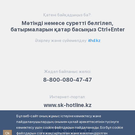
Қатені байқадыңыз ба?:
Мәтінді немесе суретті белгілеп,
батырмаларын қатар басыңыз Ctrl+Enter
Әзірлеу және сүйемелдеу
ithd.kz
Жедел байланыс желісі:
8-800-080-47-47
Интернет-портал:
www.sk-hotline.kz
Бұл веб-сайт оның жұмыс істеуіне көмектесу және
пайдаланушылардың онымен қалай әрекеттесетінін түсінуге
Электрондық пошта:
көмектесу үшін cookie файлдарын пайдаланады. Біз бұл cookie
mail@sk-hotline.kz
Ok
файлдарын сізге жақсартылған және жекелендірілген