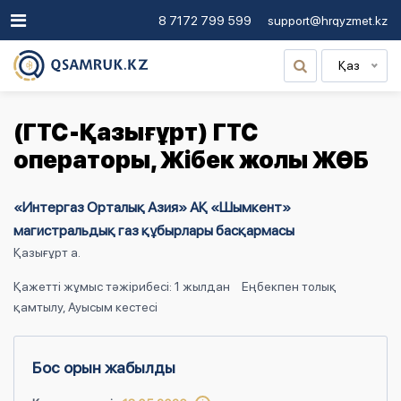
8 7172 799 599
support@hrqyzmet.kz
Қаз
(ГТС-Қазығұрт) ГТС
операторы, Жібек жолы ЖӨБ
«Интергаз Орталық Азия» АҚ «Шымкент»
магистральдық газ құбырлары басқармасы
Қазығұрт а.
Қажетті жұмыс тәжірибесі: 1 жылдан
Еңбекпен толық
қамтылу, Ауысым кестесі
Бос орын жабылды