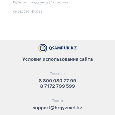
Еңбекпен толық қамтылу
|
Гродеково а.
06.08.2026
|
3333
Условия использования сайта
Телефон:
8 800 080 77 99
8 7172 799 599
Пошта:
support@hrqyzmet.kz