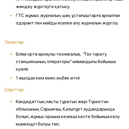
жөндеу жүргізуге қатысу.
ГТС жұмыс журналын, шаң ұстағыштарға арналған
одорант пен майды есепке алу журналын жүргізу.
Талаптар:
Білімі орта арнаулы техникалық. "Газ тарату
станциясының операторы" мамандығы бойынша
куәлік
1 жылдан кем емес еңбек өтілі
Шарттар:
Кандидаттың нақты тұратын жері Түркістан
облысының Сарыағаш, Қазығұрт аудандарында
болып, жұмыс орнына кезекші кесте бойынша келу
мүмкіндігі болуы тиіс.