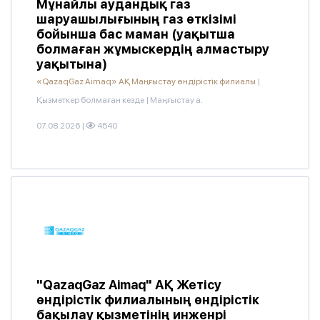
Мұнайлы аудандық газ
шаруашылығының газ өткізімі
бойынша бас маман (уақытша
болмаған жұмыскердің алмастыру
уақытына)
«QazaqGaz Aimaq» АҚ Маңғыстау өндірістік филиалы
|
Қызметкер болмаған кезде
|
Маңғыстау а.
07.08.2026
|
4540
"QazaqGaz Aimaq" АҚ Жетісу
өндірістік филиалының өндірістік
бақылау қызметінің инженрі