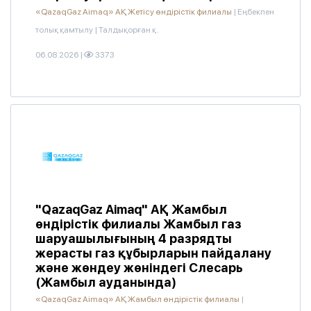
«QazaqGaz Aimaq» АҚ Жетісу өндірістік филиалы
|
Еңбекпен
толық қамтылу
|
Талдықорған қ.
06.08.2026
|
3373
"QazaqGaz Aimaq" АҚ Жамбыл
өндірістік филиалы Жамбыл газ
шаруашылығының 4 разрядты
жерасты газ құбырларын пайдалану
және жөндеу жөніндегі Слесарь
(Жамбыл ауданында)
«QazaqGaz Aimaq» АҚ Жамбыл өндірістік филиалы
|