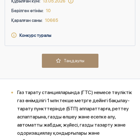
Құрылған күні:
13.05.2026
Берілген өтінім:
10
Қаралған саны:
10665
Конкурс туралы
Таңдаулы
Газ тарату станцияларында (ГТС) немесе тәуліктік
газ өнімділігі 1 млн.текше метрге дейінгі бақылау-
тарату пункттерінде (БТП) аппараттарға, реттеу
аспаптарына, газды өлшеу және есепке алу,
автоматты жабдық жүйесі, газды тазарту және
одоризациялау қондырғылары және