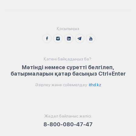
Қосылыңыз
Қатені байқадыңыз ба?:
Мәтінді немесе суретті белгілеп,
батырмаларын қатар басыңыз Ctrl+Enter
Әзірлеу және сүйемелдеу
ithd.kz
Жедел байланыс желісі:
8-800-080-47-47