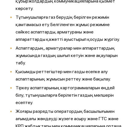
құбыржолдардың коммуникацияларына қызмет
көрсету.
Тұтынушыларға газ берудің берілген режимін
қамтамасыз ету. Белгіленген жұмыс режиміне
сәйкес аспаптарды, арматураны және
аппараттарды қажетті ауыстырып қосуды жүргізу.
Аспаптардың, арматуралар мен аппараттардың
жұмысында газдың шығып кетуін және ақауларын
табу.
Қысымды реттегіштер мен газды есепке алу
аспаптарының жұмысын реттеу және бақылау.
Тіркеу аспаптарының картограммаларын өңдей
білу; тұтынушыларға берілетін газдың мөлшерін
есептеу.
Жоғары разрядты оператордың басшылығымен
ағымдағы жөндеуді жүзеге асыру және ГТС және
КРП жабдықтары мен коммуникацияларына орташа