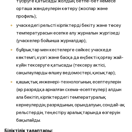
түсіруге қатысады жолдың бетпе-бет немесе
орташа жөндеулерін көтеру (жоспар және
профиль);
учаскедегі рельсті кірпіктерді бекіту және төсеу
температурасын есепке алу журналын жүргізеді
(учаскелер бойынша журналдар);
бұйрықтар мен кестелерге сәйкес учаскеде
көктемгі, күзгі және басқа да еңбекті қорғау жай-
күйін тексеруге қатысады (тексеру актісі,
саңылауларды өлшеу ведомостері, қисықтар);
қашықтық инженері-технологының есептеулерін
(әр разрядқа арналған схема-есептеулер) алдын
ала бекітіп, кірпіктердегі температуралық
кернеулердің разрядының орындалуын, сондай-ақ
рельстердің теңестіру аралықтарында өзгеруін
бақылайды.
Біліктілік талаптары: