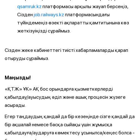
qsamruk.kz
платформасы арқылы жауап берсеңіз,
Сізден
job.railways.kz
платформасындағы
түйіндемеңіз өзекті ақпаратты қамтитынына көз
жеткізуіңізді сұраймыз.
Сізден жеке кабинеттегі тиісті хабарламаларды қарап
отыруды сұраймыз.
Маңызды!
«ҚТЖ» ҰК» АҚ бос орындарға қызметкерлерді
қабылдау/ауысудың әділ және ашық процесін жүзеге
асырады.
Егер таңдаудың қандай да бір кезеңінде сізге қандай да
бір ақшалай немесе басқа сыйақы үшін жұмысқа
қабылдауға/аударуға көмектесу ұсынылса/кеңес болса -