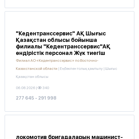
"Кедентранссервис" АҚ Шығыс
Қазақстан облысы бойынша
филиалы "Кедентранссервис"АҚ
өндірістік персонал Жүк тиегіш
Филиал АО «Кедентранссервис» по Восточно-
Казахстанской области
|
Еңбекпен толық қамтылу
|
Шығыс
Қазақстан облысы
06.08.2026
|
340
277 645 - 291 998
локомотив бригадаларың машинист-