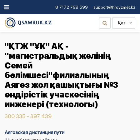
8 7172 799 599
support@hrqyzmet.kz
Қаз
"ҚТЖ "ҰК" АҚ -
"магистральдық желінің
Семей
бөлімшесі"филиалының
Аягөз жол қашықтығы №3
өндірістік учаскесінің
инженері (технологы)
380 335 - 397 439
Аягозская дистанция пути