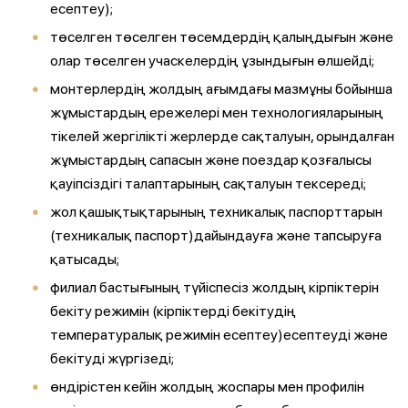
есептеу);
төселген төселген төсемдердің қалыңдығын және
олар төселген учаскелердің ұзындығын өлшейді;
монтерлердің жолдың ағымдағы мазмұны бойынша
жұмыстардың ережелері мен технологияларының
тікелей жергілікті жерлерде сақталуын, орындалған
жұмыстардың сапасын және поездар қозғалысы
қауіпсіздігі талаптарының сақталуын тексереді;
жол қашықтықтарының техникалық паспорттарын
(техникалық паспорт)дайындауға және тапсыруға
қатысады;
филиал бастығының түйіспесіз жолдың кірпіктерін
бекіту режимін (кірпіктерді бекітудің
температуралық режимін есептеу)есептеуді және
бекітуді жүргізеді;
өндірістен кейін жолдың жоспары мен профилін