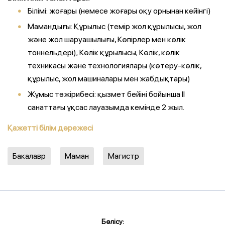
Білімі: жоғары (немесе жоғары оқу орнынан кейінгі)
Мамандығы: Құрылыс (темір жол құрылысы, жол
және жол шаруашылығы, Көпірлер мен көлік
тоннельдері); Көлік құрылысы; Көлік, көлік
техникасы және технологиялары (көтеру-көлік,
құрылыс, жол машиналары мен жабдықтары)
Жұмыс тәжірибесі: қызмет бейіні бойынша II
санаттағы ұқсас лауазымда кемінде 2 жыл.
Қажетті білім дәрежесі
Бакалавр
Маман
Магистр
Бөлісу: