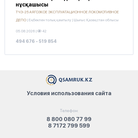
нұсқашысы
ТЧЭ-25 АЯГОЗКОЕ ЭКСПЛУАТАЦИОННОЕ ЛОКОМОТИВНОЕ
ДЕПО
|
Еңбекпен толық қамтылу
|
Шығыс Қазақстан облысы
05.08.2026
|
42
494 676 - 519 854
Условия использования сайта
Телефон:
8 800 080 77 99
8 7172 799 599