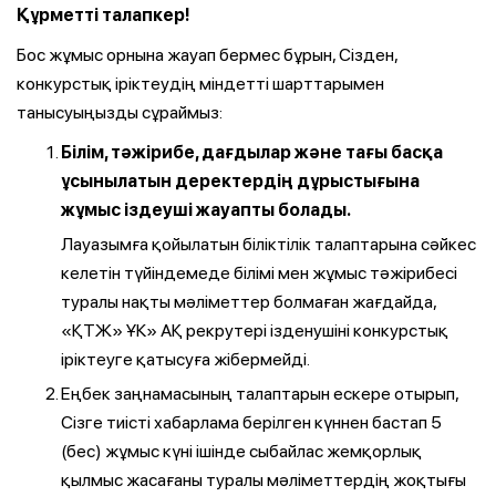
Құрметті талапкер!
Бос жұмыс орнына жауап бермес бұрын, Сізден,
конкурстық іріктеудің міндетті шарттарымен
танысуыңызды сұраймыз:
Білім, тәжірибе, дағдылар және тағы басқа
ұсынылатын деректердің дұрыстығына
жұмыс іздеуші жауапты болады.
Лауазымға қойылатын біліктілік талаптарына сәйкес
келетін түйіндемеде білімі мен жұмыс тәжірибесі
туралы нақты мәліметтер болмаған жағдайда,
«ҚТЖ» ҰК» АҚ рекрутері ізденушіні конкурстық
іріктеуге қатысуға жібермейді.
Еңбек заңнамасының талаптарын ескере отырып,
Сізге тиісті хабарлама берілген күннен бастап 5
(бес) жұмыс күні ішінде сыбайлас жемқорлық
қылмыс жасағаны туралы мәліметтердің жоқтығы