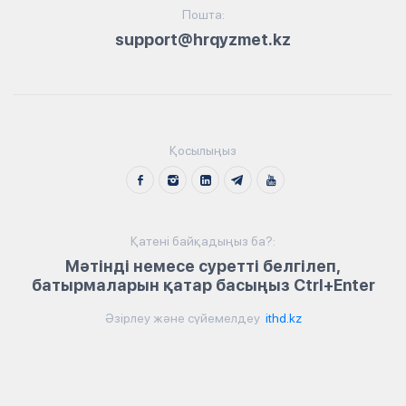
Пошта:
support@hrqyzmet.kz
Қосылыңыз
Қатені байқадыңыз ба?:
Мәтінді немесе суретті белгілеп,
батырмаларын қатар басыңыз Ctrl+Enter
Әзірлеу және сүйемелдеу
ithd.kz