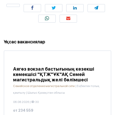
Ұқсас вакансиялар
Аягөз вокзал бастығының кезекші
көмекшісі "ҚТЖ"ҰК"АҚ Семей
магистральдық желі бөлімшесі
Семейское отделение магистральной сети
|
Еңбекпен толық
қамтылу
|
Шығыс Қазақстан облысы
06.08.2026
|
30
от 234 559