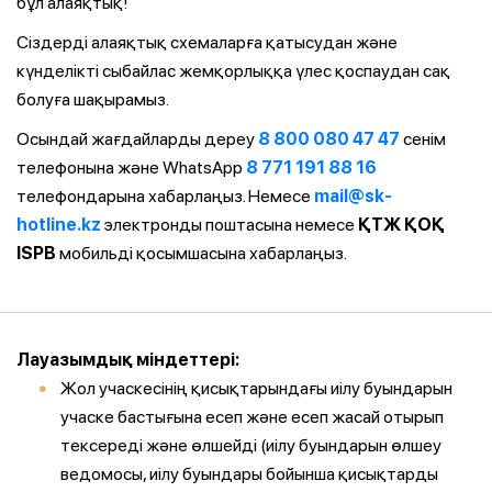
бұл алаяқтық!
Сіздерді алаяқтық схемаларға қатысудан және
күнделікті сыбайлас жемқорлыққа үлес қоспаудан сақ
болуға шақырамыз.
Осындай жағдайларды дереу
8 800 080 47 47
сенім
телефонына және WhatsApp
8 771 191 88 16
телефондарына хабарлаңыз. Немесе
mail@sk-
hotline.kz
электронды поштасына немесе
ҚТЖ ҚОҚ
ISPB
мобильді қосымшасына хабарлаңыз.
Лауазымдық міндеттері:
Жол учаскесінің қисықтарындағы иілу буындарын
учаске бастығына есеп және есеп жасай отырып
тексереді және өлшейді (иілу буындарын өлшеу
ведомосы, иілу буындары бойынша қисықтарды