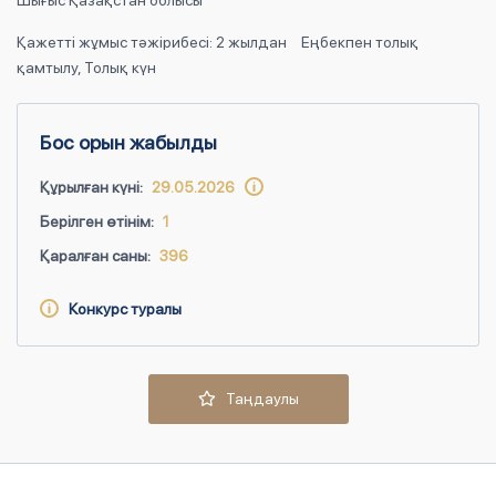
Шығыс Қазақстан облысы
Қажетті жұмыс тәжірибесі: 2 жылдан
Еңбекпен толық
қамтылу, Толық күн
Бос орын жабылды
Құрылған күні:
29.05.2026
Берілген өтінім:
1
Қаралған саны:
396
Конкурс туралы
Таңдаулы