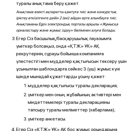
туралы анықтама беру қажет.
Анықтама өзекті ақпаратты қамтуға тиіс және конкурстық
іріктеу өткізілгенге дейін 2 (екі) айдан ерте алынбауға тиіс.
Анықтаманы Egov электрондық порталы арқылы «Жұмысқа
орналастыру және жұмыс іздеу» бөлімінен алуға болады.
Егер Сіз басшылық/басқарушылық лауазымға
үміткер болсаңыз, онда «ҚТЖ» ҰК» АҚ
рекрутерінің сұрауы бойынша компанияға
үлестестігі мен мүдделер қақтығысын тексеру үшін
ұсынылған шаблондарға сәйкес 3 (үш) жұмыс күні
ішінде мынадай құжаттарды ұсыну қажет:
мүдделер қақтығысы туралы декларация;
үміткер мен оның жұбайының активтері мен
міндеттемелері туралы декларацияны
тапсыру туралы мәліметтер (хабарлама);
үміткер анкетасы.
Егер Сіз «ҚТЖ» ҰК» АҚ бос жұмыс орындарына