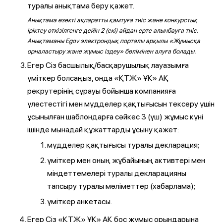
туралы анықтама беру қажет.
Анықтама өзекті ақпаратты қамтуға тиіс және конкурстық
іріктеу өткізілгенге дейін 2 (екі) айдан ерте алынбауға тиіс.
Анықтаманы Egov электрондық порталы арқылы «Жұмысқа
орналастыру және жұмыс іздеу» бөлімінен алуға болады.
Егер Сіз басшылық/басқарушылық лауазымға
үміткер болсаңыз, онда «ҚТЖ» ҰК» АҚ
рекрутерінің сұрауы бойынша компанияға
үлестестігі мен мүдделер қақтығысын тексеру үшін
ұсынылған шаблондарға сәйкес 3 (үш) жұмыс күні
ішінде мынадай құжаттарды ұсыну қажет:
мүдделер қақтығысы туралы декларация;
үміткер мен оның жұбайының активтері мен
міндеттемелері туралы декларацияны
тапсыру туралы мәліметтер (хабарлама);
үміткер анкетасы.
Егер Сіз «ҚТЖ» ҰК» АҚ бос жұмыс орындарына