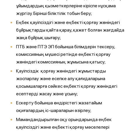
ұйымдардың қызметкерлеріне кіріспе нұсқама
жүргізу. Бірінші біліктілік тобын беру;
Еңбек қауіпсіздігі және еңбекті қорғау жөніндегі
бұйрықтарды қайта қарау, қажет болған жағдайда
жаңа бұйрық шығару;
ПТБ және ПТЭ ЭП бойынша білімдерін тексеру,
комиссияның мүшесі ретінде еңбекті қорғау
жөніндегі комиссияның жұмысына қатысу;
Қауіпсіздік қорғау жөніндегі жұмыстарды
жоспарлау және есепке алу қағидаларына
қосымшаларға сәйкес еңбекті қорғау жөніндегі
есептерді жасау және ұсыну;
Ескерту бойынша өндірістегі жазатайым
оқиғалардың іс-шараларын әзірлеу;
Мамандандырылған оқу орындарында еңбек
қауіпсіздігі және еңбекті қорғау мәселелері