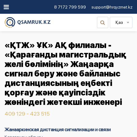
8 7172 799 599
support@hrqyzmet.kz
Қаз
«ҚТЖ» ҰК» АҚ филиалы -
«Қарағанды ​​магистральдық
желі бөлімінің» Жаңаарқа
сигнал беру және байланыс
дистанциясының еңбекті
қорғау және қауіпсіздік
жөніндегі жетекші инженері
409 129 - 423 515
Жанааркинская дистанция сигнализации и связи