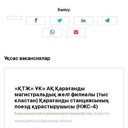
Бөлісу:
Ұқсас вакансиялар
«ҚТЖ» ҰК» АҚ Қарағанды ​​
магистральдық желі филиалы (тыс
кластан) Қарағанды станциясының
поезд құрастырушысы (НЖС-4)
Карагандинское отделение магистральной сети
|
Еңбекпен
толық қамтылу
|
Қарағанды облысы