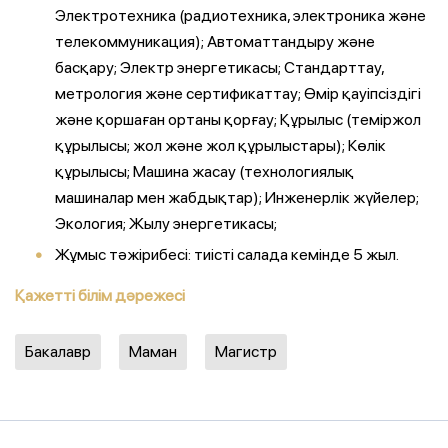
Электротехника (радиотехника, электроника және
телекоммуникация); Автоматтандыру және
басқару; Электр энергетикасы; Стандарттау,
метрология және сертификаттау; Өмір қауіпсіздігі
және қоршаған ортаны қорғау; Құрылыс (теміржол
құрылысы; жол және жол құрылыстары); Көлік
құрылысы; Машина жасау (технологиялық
машиналар мен жабдықтар); Инженерлік жүйелер;
Экология; Жылу энергетикасы;
Жұмыс тәжірибесі: тиісті салада кемінде 5 жыл.
Қажетті білім дәрежесі
Бакалавр
Маман
Магистр