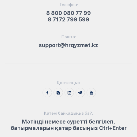
Телефон:
8 800 080 77 99
8 7172 799 599
Пошта:
support@hrqyzmet.kz
Қосылыңыз
Қатені байқадыңыз ба?:
Мәтінді немесе суретті белгілеп,
батырмаларын қатар басыңыз Ctrl+Enter