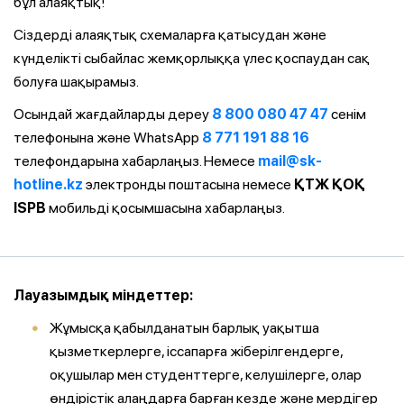
бұл алаяқтық!
Сіздерді алаяқтық схемаларға қатысудан және
күнделікті сыбайлас жемқорлыққа үлес қоспаудан сақ
болуға шақырамыз.
Осындай жағдайларды дереу
8 800 080 47 47
сенім
телефонына және WhatsApp
8 771 191 88 16
телефондарына хабарлаңыз. Немесе
mail@sk-
hotline.kz
электронды поштасына немесе
ҚТЖ ҚОҚ
ISPB
мобильді қосымшасына хабарлаңыз.
Лауазымдық міндеттер:
Жұмысқа қабылданатын барлық уақытша
қызметкерлерге, іссапарға жіберілгендерге,
оқушылар мен студенттерге, келушілерге, олар
өндірістік алаңдарға барған кезде және мердігер