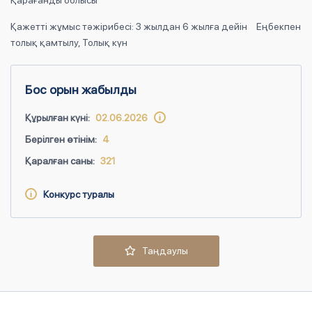
Қарағанды облысы
Қажетті жұмыс тәжірибесі: 3 жылдан 6 жылға дейін
Еңбекпен
толық қамтылу, Толық күн
Бос орын жабылды
Құрылған күні:
02.06.2026
Берілген өтінім:
4
Қаралған саны:
321
Конкурс туралы
Таңдаулы