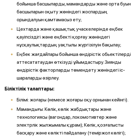
бойынша басшыларды, мамандарды және орта буын
басшыларын оқыту жөніндегі жоспардың
орындалуын қамтамасыз ету;
Цехтарда және қашықтық учаскелерінде еңбек
қауіпсіздігі және еңбекті қорғау жөніндегі
нұсқаулықтардың уақтылы жүргізілуін бақылау;
Еңбек жағдайлары бойынша өндірістік обьектілерді
аттесататаудан өткізуді ұйымдастыру. Зиянды
өндірістік факторларды төмендету жөніндегі іс-
шараларды әзірлеу.
Біліктілік талаптары:
Білімі:
жоғары (немесе жоғары оқу орнынан кейінгі).
Мамандығы: Көлік, көлік жабдықтары және
технологиясы (вагондар, локомотивтер және
электрлік жылжымалы құрам); Көлік, қозғалысты
басқару және көлікті пайдалану (теміржол көлігі);