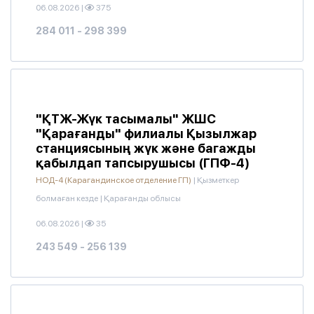
06.08.2026
|
375
284 011 - 298 399
"ҚТЖ-Жүк тасымалы" ЖШС
"Қарағанды" филиалы Қызылжар
станциясының жүк және багажды
қабылдап тапсырушысы (ГПФ-4)
НОД-4 (Карагандинское отделение ГП)
|
Қызметкер
болмаған кезде
|
Қарағанды облысы
06.08.2026
|
35
243 549 - 256 139