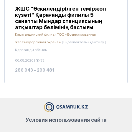
ЖШС "Әскилендірілген теміржол
күзеті" Қарағанды филилы 5
санатты Мындар станциясының
атқыштар бөлімінің бастығы
Карагандинский филиал ТОО «Военизированная
железнодорожная охрана»
|
Еңбекпен толық қамтылу
|
Қарағанды облысы
06.08.2026
|
33
286 943 - 299 481
Условия использования сайта