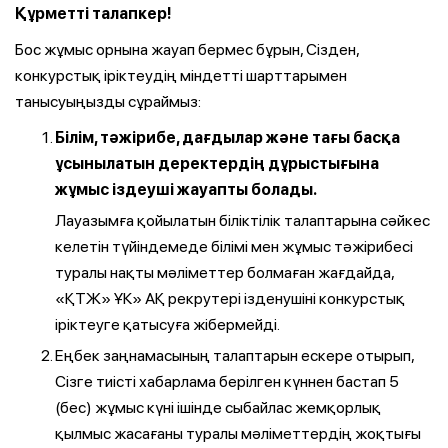
Құрметті талапкер!
Бос жұмыс орнына жауап бермес бұрын, Сізден,
конкурстық іріктеудің міндетті шарттарымен
танысуыңызды сұраймыз:
Білім, тәжірибе, дағдылар және тағы басқа
ұсынылатын деректердің дұрыстығына
жұмыс іздеуші жауапты болады.
Лауазымға қойылатын біліктілік талаптарына сәйкес
келетін түйіндемеде білімі мен жұмыс тәжірибесі
туралы нақты мәліметтер болмаған жағдайда,
«ҚТЖ» ҰК» АҚ рекрутері ізденушіні конкурстық
іріктеуге қатысуға жібермейді.
Еңбек заңнамасының талаптарын ескере отырып,
Сізге тиісті хабарлама берілген күннен бастап 5
(бес) жұмыс күні ішінде сыбайлас жемқорлық
қылмыс жасағаны туралы мәліметтердің жоқтығы