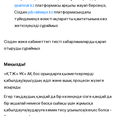
qsamruk.kz
платформасы арқылы жауап берсеңіз,
Сізден
job.railways.kz
платформасындағы
түйіндемеңіз өзекті ақпаратты қамтитынына көз
жеткізуіңізді сұраймыз.
Сізден жеке кабинеттегі тиісті хабарламаларды қарап
отыруды сұраймыз.
Маңызды!
«ҚТЖ» ҰК» АҚ бос орындарға қызметкерлерді
қабылдау/ауысудың әділ және ашық процесін жүзеге
асырады.
Егер таңдаудың қандай да бір кезеңінде сізге қандай да
бір ақшалай немесе басқа сыйақы үшін жұмысқа
қабылдауға/аударуға көмектесу ұсынылса/кеңес болса -