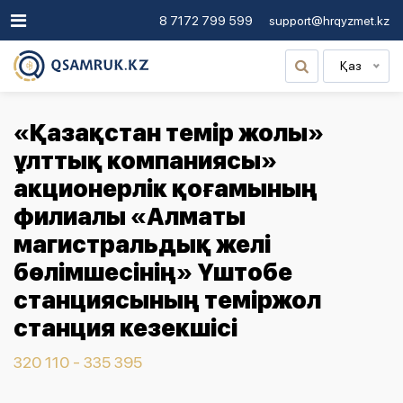
8 7172 799 599
support@hrqyzmet.kz
Қаз
«Қазақстан темір жолы»
ұлттық компаниясы»
акционерлік қоғамының
филиалы «Алматы
магистральдық желі
бөлімшесінің» Үштобе
станциясының теміржол
станция кезекшісі
320 110 - 335 395