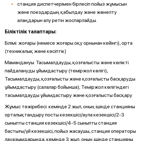
станция диспетчерімен бірлесіп пойыз жұмысын
және поездардың қабылдау және жөнелту
алаңдарын алу ретін жоспарлайды.
Біліктілік талаптары:
Білімі: жоғары (немесе жоғары оқу орнынан кейінгі), орта
(техникалық және кәсіптік)
Мамандануы: Тасымалдауды, қозғалысты және көлікті
пайдалануды ұйымдастыру (теміржол көлігі),
Тасымалдауды, қозғалысты және қозғалысты басқаруды
ұйымдастыру (салалар бойынша); Теміржол көлігіндегі
тасымалдауды ұйымдастыру және қозғалысты басқару
Жұмыс тәжірибесі: кемінде 2 жыл, оның ішінде станцияны
орталықтандыру посты кезекшісі/аула кезекшісі/2-3
сыныпты станция кезекшісі/4-5 сыныпты станция
бастығы/үй кезекшісі, пойыз жасаушы, станция операторы
лауазымдарында, кемінде 3 жыл, оның ішінде станцияны