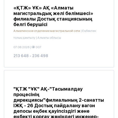
«ҚТЖ» ҰК» АҚ «Алматы
магистральдық желі бөлімшесі»
филиалы Достық станциясының
белгі берушісі
Алматинское отделение магистральной сети
|
Еңбекпен
толық қамтылу
|
Алматы облысы
07.08.2026
|
307
213 648 - 236 498
"ҚТЖ "ҰК" АҚ-"Тасымалдау
процесінің
дирекциясы"филиалының 2-санатты
ІЖҚ - 26 Достық пайдалану вагон
депосы еңбек қауіпсіздігі және
еңбекті қорғау жөніндегі инженер-