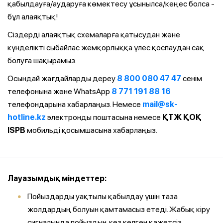
қабылдауға/аударуға көмектесу ұсынылса/кеңес болса -
бұл алаяқтық!
Сіздерді алаяқтық схемаларға қатысудан және
күнделікті сыбайлас жемқорлыққа үлес қоспаудан сақ
болуға шақырамыз.
Осындай жағдайларды дереу
8 800 080 47 47
сенім
телефонына және WhatsApp
8 771 191 88 16
телефондарына хабарлаңыз. Немесе
mail@sk-
hotline.kz
электронды поштасына немесе
ҚТЖ ҚОҚ
ISPB
мобильді қосымшасына хабарлаңыз.
Лауазымдық міндеттер:
Пойыздарды уақтылы қабылдау үшін таза
жолдардың болуын қамтамасыз етеді. Жабық кіру
сигналында пойыздың кез келген қажетсіз