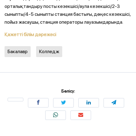
орталықтандыру посты кезекшісі/аула кезекшісі/2-3
сыныпты/4-5 сыныпты станция бастығы, дөңес кезекшісі,
пойыз жасаушы, станция операторы лауазымдарында.
Қажетті білім дәрежесі
Бакалавр
Колледж
Бөлісу: