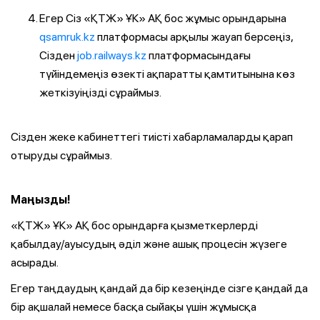
Егер Сіз «ҚТЖ» ҰК» АҚ бос жұмыс орындарына
qsamruk.kz
платформасы арқылы жауап берсеңіз,
Сізден
job.railways.kz
платформасындағы
түйіндемеңіз өзекті ақпаратты қамтитынына көз
жеткізуіңізді сұраймыз.
Сізден жеке кабинеттегі тиісті хабарламаларды қарап
отыруды сұраймыз.
Маңызды!
«ҚТЖ» ҰК» АҚ бос орындарға қызметкерлерді
қабылдау/ауысудың әділ және ашық процесін жүзеге
асырады.
Егер таңдаудың қандай да бір кезеңінде сізге қандай да
бір ақшалай немесе басқа сыйақы үшін жұмысқа