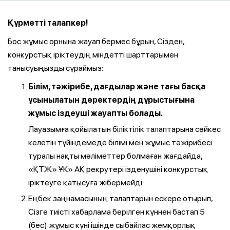
Құрметті талапкер!
Бос жұмыс орнына жауап бермес бұрын, Сізден,
конкурстық іріктеудің міндетті шарттарымен
танысуыңызды сұраймыз:
Білім, тәжірибе, дағдылар және тағы басқа
ұсынылатын деректердің дұрыстығына
жұмыс іздеуші жауапты болады.
Лауазымға қойылатын біліктілік талаптарына сәйкес
келетін түйіндемеде білімі мен жұмыс тәжірибесі
туралы нақты мәліметтер болмаған жағдайда,
«ҚТЖ» ҰК» АҚ рекрутері ізденушіні конкурстық
іріктеуге қатысуға жібермейді.
Еңбек заңнамасының талаптарын ескере отырып,
Сізге тиісті хабарлама берілген күннен бастап 5
(бес) жұмыс күні ішінде сыбайлас жемқорлық