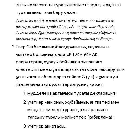
қылмыс жасағаны туралы мәліметтердің жоқтығы
туралы анықтама беру қажет.
Анықтама өзекті ақпаратты қамтуға тиіс және конкурстық
іріктеу өткізілгенге дейін 2 (екі) айдан ерте алынбауға тиіс.
Анықтаманы Egov электрондық порталы арқылы «Жұмысқа
орналастыру және жұмыс іздеу» бөлімінен алуға болады.
Егер Сіз басшылық/басқарушылық лауазымға
үміткер болсаңыз, онда «ҚТЖ» ҰК» АҚ
рекрутерінің сұрауы бойынша компанияға
үлестестігі мен мүдделер қақтығысын тексеру үшін
ұсынылған шаблондарға сәйкес 3 (үш) жұмыс күні
ішінде мынадай құжаттарды ұсыну қажет:
мүдделер қақтығысы туралы декларация;
үміткер мен оның жұбайының активтері мен
міндеттемелері туралы декларацияны
тапсыру туралы мәліметтер (хабарлама);
үміткер анкетасы.