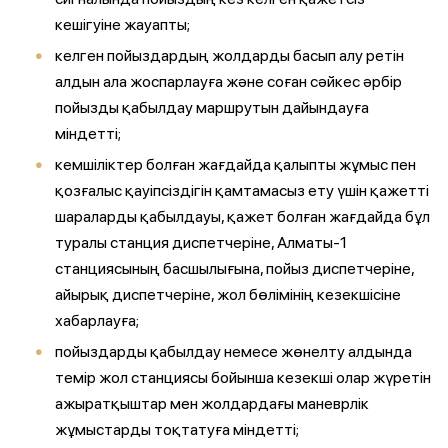
кешігуіне жауапты;
келген пойыздардың жолдарды басып алу ретін
алдын ала жоспарлауға және соған сәйкес әрбір
пойызды қабылдау маршрутын дайындауға
міндетті;
кемшіліктер болған жағдайда қалыпты жұмыс пен
қозғалыс қауіпсіздігін қамтамасыз ету үшін қажетті
шараларды қабылдауы, қажет болған жағдайда бұл
туралы станция диспетчеріне, Алматы-1
станциясының басшылығына, пойыз диспетчеріне,
айырық диспетчеріне, жол бөлімінің кезекшісіне
хабарлауға;
пойыздарды қабылдау немесе жөнелту алдында
темiр жол станциясы бойынша кезекшi олар жүретiн
ажыратқыштар мен жолдардағы маневрлiк
жұмыстарды тоқтатуға мiндеттi;