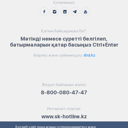
Қосылыңыз
Қатені байқадыңыз ба?:
Мәтінді немесе суретті белгілеп,
батырмаларын қатар басыңыз Ctrl+Enter
Әзірлеу және сүйемелдеу
ithd.kz
Жедел байланыс желісі:
8-800-080-47-47
Интернет-портал:
www.sk-hotline.kz
Бұл веб-сайт оның жұмыс істеуіне көмектесу және