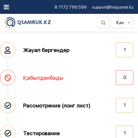
8 7172 799 599
support@hrqyzmet.kz
Қаз
Жауап бергендер
1
Қабылданбады
0
Рассмотрение (лонг лист)
1
Тестирование
1