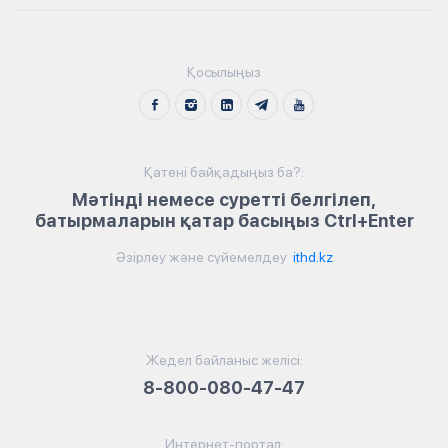
Қосылыңыз
Қатені байқадыңыз ба?:
Мәтінді немесе суретті белгілеп,
батырмаларын қатар басыңыз Ctrl+Enter
Әзірлеу және сүйемелдеу
ithd.kz
Жедел байланыс желісі:
8-800-080-47-47
Интернет-портал: