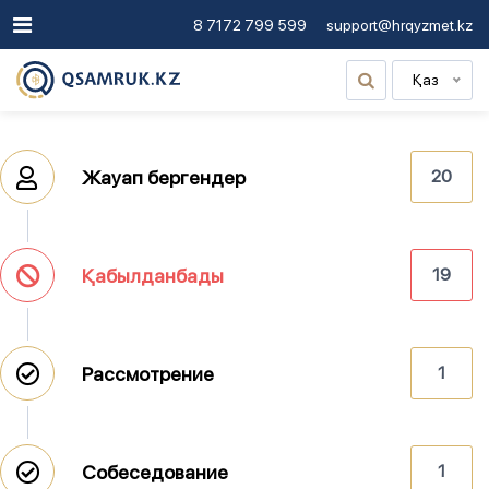
8 7172 799 599
support@hrqyzmet.kz
Қаз
Жауап бергендер
20
Қабылданбады
19
Рассмотрение
1
Собеседование
1