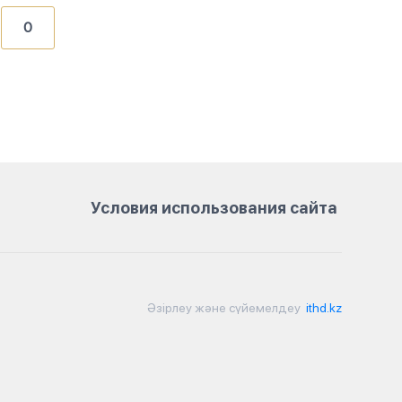
0
Условия использования сайта
Әзірлеу және сүйемелдеу
ithd.kz