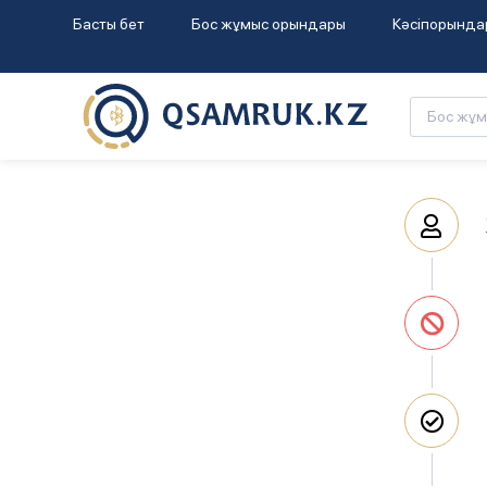
Басты бет
Бос жұмыс орындары
Кәсіпорында