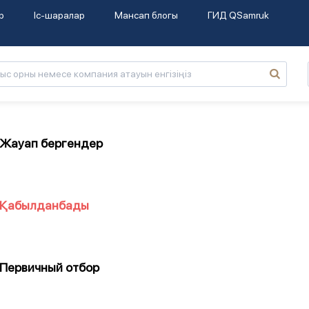
р
Іс-шаралар
Мансап блогы
ГИД QSamruk
Жауап бергендер
Қабылданбады
Первичный отбор