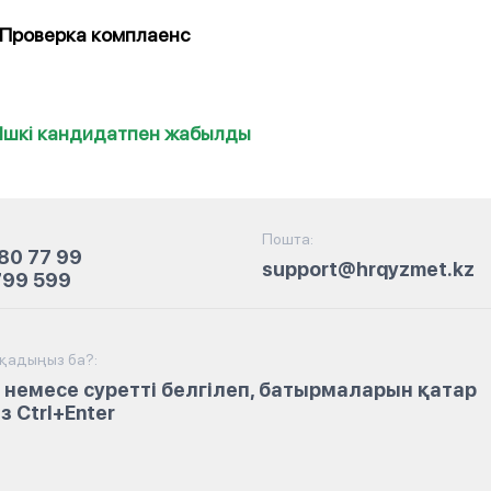
Проверка комплаенс
Ішкі кандидатпен жабылды
Пошта:
80 77 99
support@hrqyzmet.kz
799 599
йқадыңыз ба?:
 немесе суретті белгілеп, батырмаларын қатар
 Ctrl+Enter