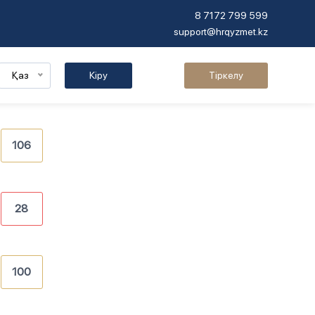
8 7172 799 599
support@hrqyzmet.kz
Қаз
Кіру
Тіркелу
106
28
100