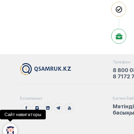
Телефон:
8 800 0
8 7172 
Қосылыңыз
Қатені ба
Мәтінді
басыңыз
Сайт навигаторы