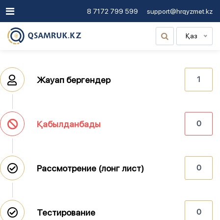
8 7172 799 599
support@hrqyzmet.kz
Қаз
Жауап бергендер
1
Қабылданбады
0
Рассмотрение (лонг лист)
0
Тестирование
0