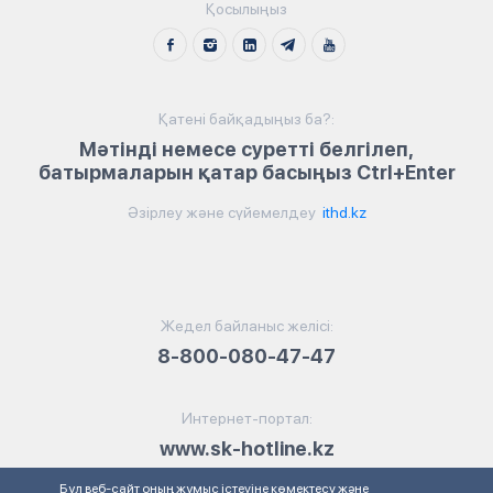
Қосылыңыз
Қатені байқадыңыз ба?:
Мәтінді немесе суретті белгілеп,
батырмаларын қатар басыңыз Ctrl+Enter
Әзірлеу және сүйемелдеу
ithd.kz
Жедел байланыс желісі:
8-800-080-47-47
Интернет-портал:
www.sk-hotline.kz
Бұл веб-сайт оның жұмыс істеуіне көмектесу және