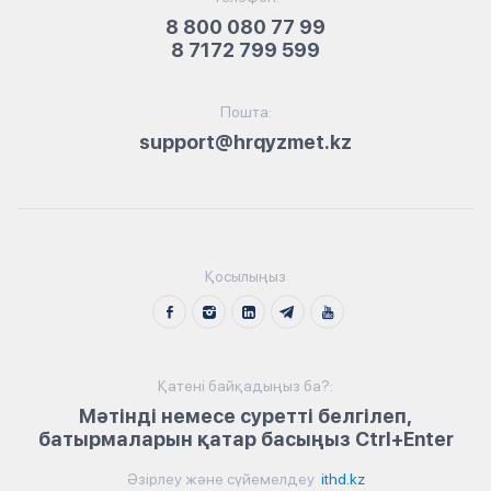
8 800 080 77 99
8 7172 799 599
Пошта:
support@hrqyzmet.kz
Қосылыңыз
Қатені байқадыңыз ба?:
Мәтінді немесе суретті белгілеп,
батырмаларын қатар басыңыз Ctrl+Enter
Әзірлеу және сүйемелдеу
ithd.kz