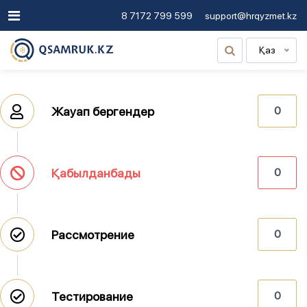
8 7172 799 599
support@hrqyzmet.kz
Қаз
Жауап бергендер
0
Қабылданбады
0
Рассмотрение
0
Тестирование
0