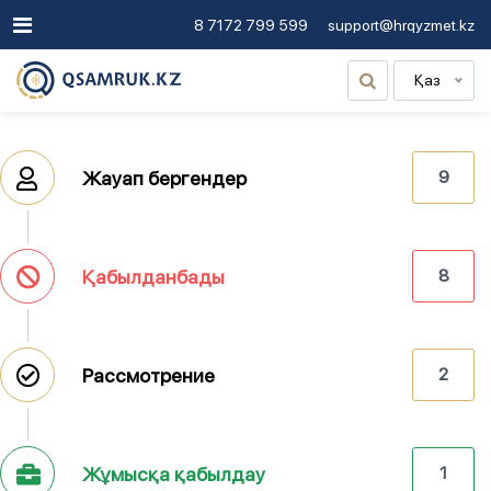
8 7172 799 599
support@hrqyzmet.kz
Қаз
Жауап бергендер
9
Қабылданбады
8
Рассмотрение
2
Жұмысқа қабылдау
1