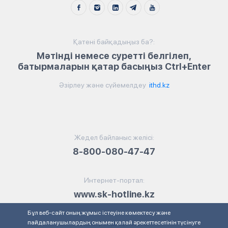
Қатені байқадыңыз ба?:
Мәтінді немесе суретті белгілеп,
батырмаларын қатар басыңыз Ctrl+Enter
Әзірлеу және сүйемелдеу
ithd.kz
Жедел байланыс желісі:
8-800-080-47-47
Интернет-портал:
www.sk-hotline.kz
Бұл веб-сайт оның жұмыс істеуіне көмектесу және
пайдаланушылардың онымен қалай әрекеттесетінін түсінуге
Электрондық пошта: