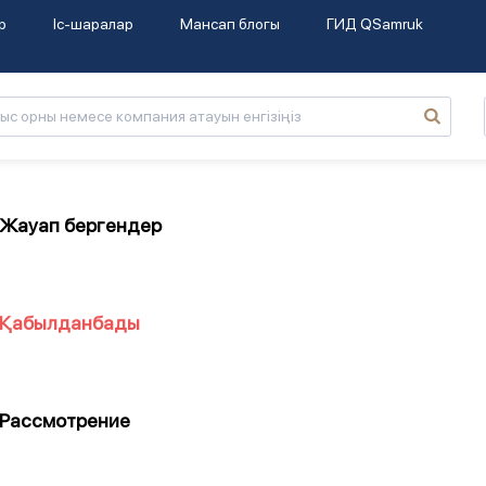
р
Іс-шаралар
Мансап блогы
ГИД QSamruk
Жауап бергендер
Қабылданбады
Рассмотрение