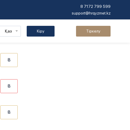
8 7172 799 599
support@hrqyzmet.kz
Қаз
Кіру
Тіркелу
8
8
8