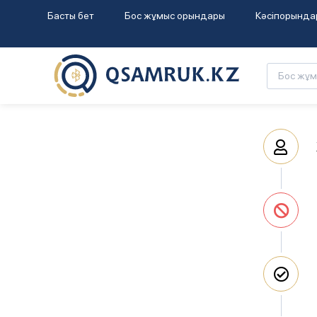
Басты бет
Бос жұмыс орындары
Кәсіпорында