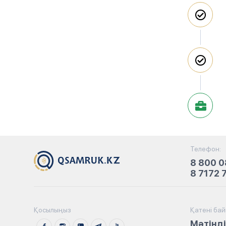
Телефон:
8 800 0
8 7172 
Қосылыңыз
Қатені ба
Мәтінді