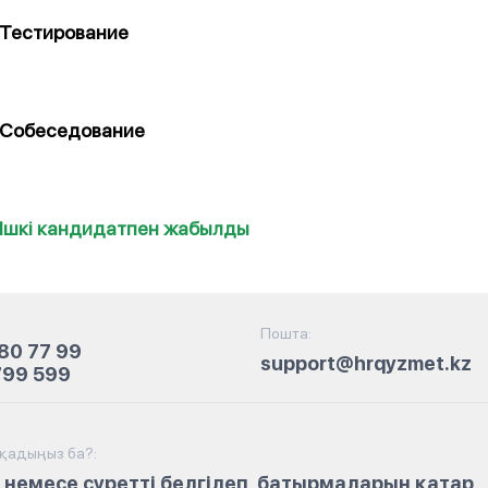
Тестирование
Собеседование
Ішкі кандидатпен жабылды
Пошта:
80 77 99
support@hrqyzmet.kz
799 599
йқадыңыз ба?:
 немесе суретті белгілеп, батырмаларын қатар