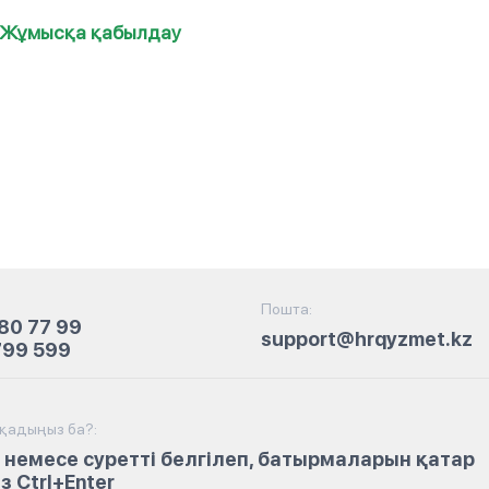
Жұмысқа қабылдау
Пошта:
80 77 99
support@hrqyzmet.kz
799 599
йқадыңыз ба?:
 немесе суретті белгілеп, батырмаларын қатар
 Ctrl+Enter