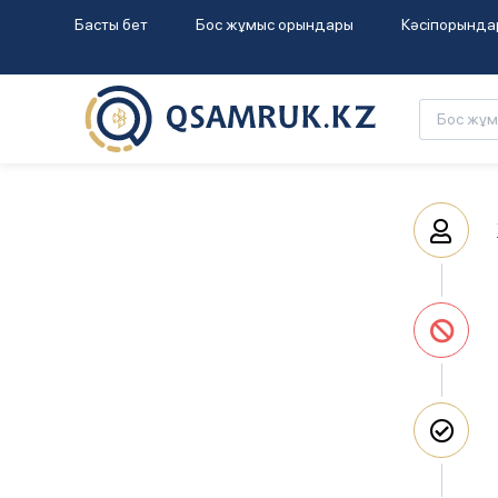
Басты бет
Бос жұмыс орындары
Кәсіпорында