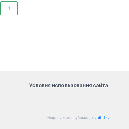
1
Условия использования сайта
Әзірлеу және сүйемелдеу
ithd.kz