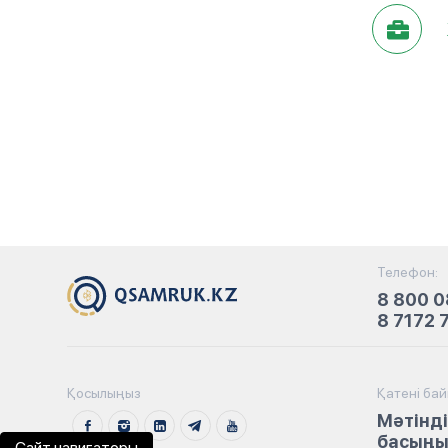
Телефон:
8 800 0
8 7172 
Қосылыңыз
Қатені ба
Мәтінді
басыңыз
Сайт навигаторы