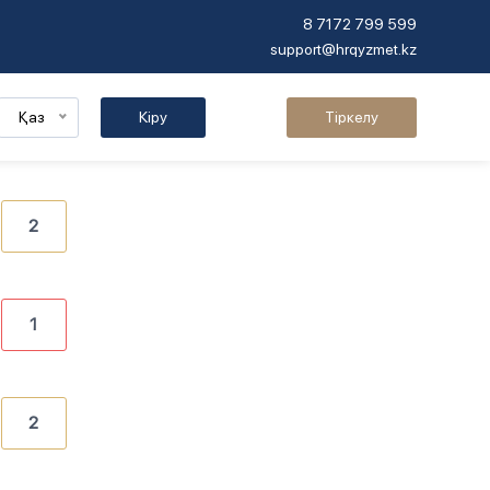
8 7172 799 599
support@hrqyzmet.kz
Қаз
Кіру
Тіркелу
2
1
2