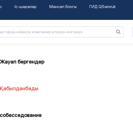
р
Іс-шаралар
Мансап блогы
ГИД QSamruk
Жауап бергендер
Қабылданбады
собесседование