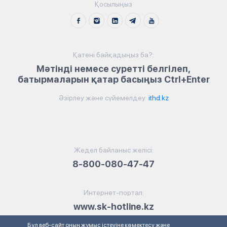
Қосылыңыз
Қатені байқадыңыз ба?:
Мәтінді немесе суретті белгілеп,
батырмаларын қатар басыңыз Ctrl+Enter
Әзірлеу және сүйемелдеу
ithd.kz
Жедел байланыс желісі:
8-800-080-47-47
Интернет-портал:
www.sk-hotline.kz
Бұл веб-сайт оның жұмыс істеуіне көмектесу және