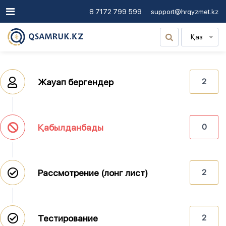
8 7172 799 599
support@hrqyzmet.kz
Қаз
Жауап бергендер
2
Қабылданбады
0
Рассмотрение (лонг лист)
2
Тестирование
2