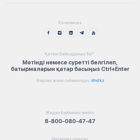
Қосылыңыз
Қатені байқадыңыз ба?:
Мәтінді немесе суретті белгілеп,
батырмаларын қатар басыңыз Ctrl+Enter
Әзірлеу және сүйемелдеу
ithd.kz
Жедел байланыс желісі:
8-800-080-47-47
Интернет-портал: