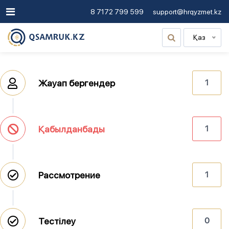
8 7172 799 599
support@hrqyzmet.kz
Қаз
Жауап бергендер
1
Қабылданбады
1
Рассмотрение
1
Тестілеу
0