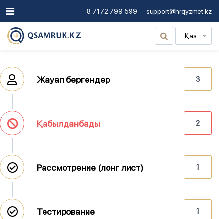
8 7172 799 599
support@hrqyzmet.kz
Қаз
Жауап бергендер
3
Қабылданбады
2
Рассмотрение (лонг лист)
1
Тестирование
1