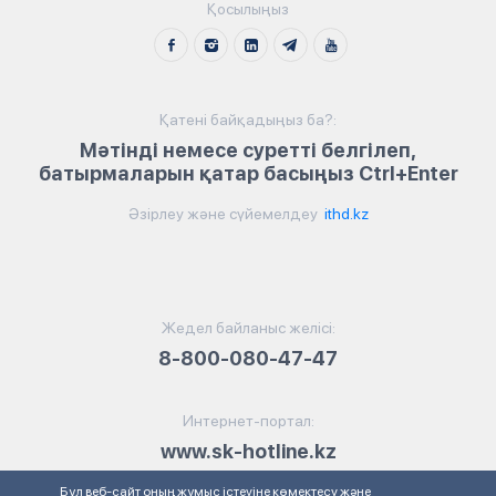
Қосылыңыз
Қатені байқадыңыз ба?:
Мәтінді немесе суретті белгілеп,
батырмаларын қатар басыңыз Ctrl+Enter
Әзірлеу және сүйемелдеу
ithd.kz
Жедел байланыс желісі:
8-800-080-47-47
Интернет-портал:
www.sk-hotline.kz
Бұл веб-сайт оның жұмыс істеуіне көмектесу және