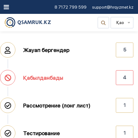
8 7172 799 599
support@hrqyzmet.kz
Қаз
Жауап бергендер
5
Қабылданбады
4
Рассмотрение (лонг лист)
1
Тестирование
1