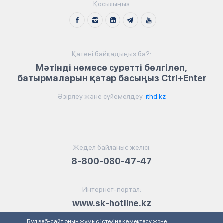
Қосылыңыз
Қатені байқадыңыз ба?:
Мәтінді немесе суретті белгілеп,
батырмаларын қатар басыңыз Ctrl+Enter
Әзірлеу және сүйемелдеу
ithd.kz
Жедел байланыс желісі:
8-800-080-47-47
Интернет-портал:
www.sk-hotline.kz
Бұл веб-сайт оның жұмыс істеуіне көмектесу және