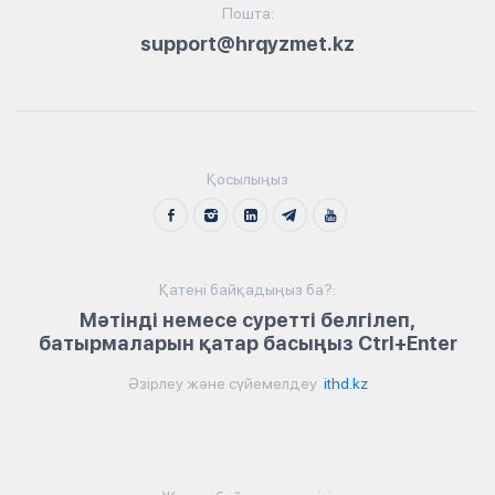
Пошта:
support@hrqyzmet.kz
Қосылыңыз
Қатені байқадыңыз ба?:
Мәтінді немесе суретті белгілеп,
батырмаларын қатар басыңыз Ctrl+Enter
Әзірлеу және сүйемелдеу
ithd.kz