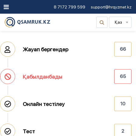
8 7172 799 599
support@hrqyzmet.kz
Қаз
Жауап бергендер
66
Қабылданбады
65
Онлайн тестілеу
10
Тест
2