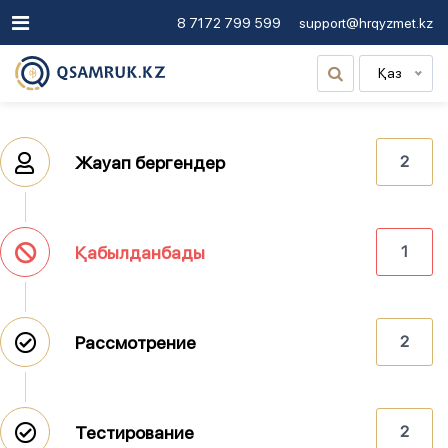
8 7172 799 599
support@hrqyzmet.kz
Қаз
Жауап бергендер
2
Қабылданбады
1
Рассмотрение
2
Тестирование
2