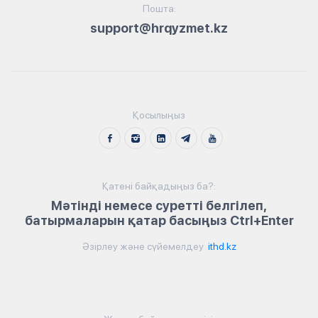
Пошта:
support@hrqyzmet.kz
Қосылыңыз
Қатені байқадыңыз ба?:
Мәтінді немесе суретті белгілеп,
батырмаларын қатар басыңыз Ctrl+Enter
Әзірлеу және сүйемелдеу
ithd.kz