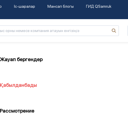
р
Іс-шаралар
Мансап блогы
ГИД QSamruk
Жауап бергендер
Қабылданбады
Рассмотрение