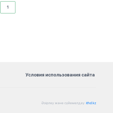
1
Условия использования сайта
Әзірлеу және сүйемелдеу
ithd.kz