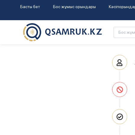
Басты бет
Бос жұмыс орындары
Кәсіпорында