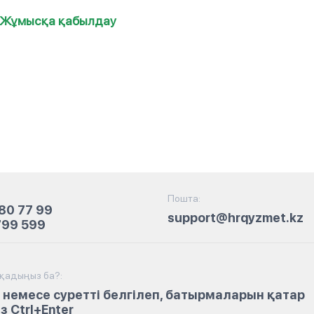
Жұмысқа қабылдау
Пошта:
80 77 99
support@hrqyzmet.kz
799 599
йқадыңыз ба?:
 немесе суретті белгілеп, батырмаларын қатар
 Ctrl+Enter