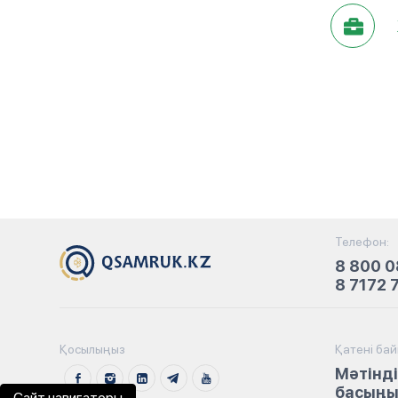
Телефон:
8 800 0
8 7172 
Қосылыңыз
Қатені ба
Мәтінді
басыңыз
Сайт навигаторы