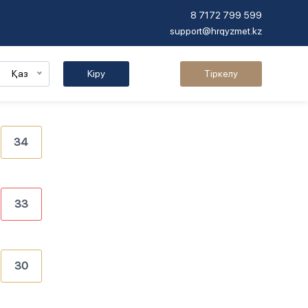
8 7172 799 599
support@hrqyzmet.kz
Қаз
Кіру
Тіркелу
34
33
30