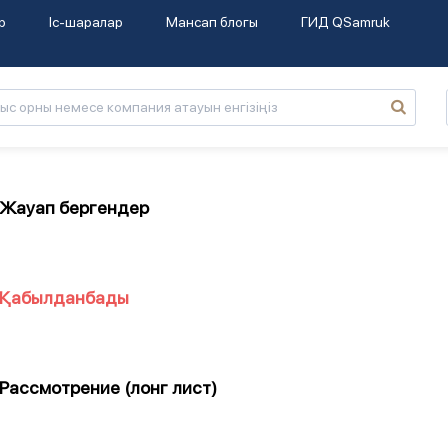
р
Іс-шаралар
Мансап блогы
ГИД QSamruk
Жауап бергендер
Қабылданбады
Рассмотрение (лонг лист)