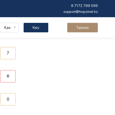
8 7172 799 599
support@hrqyzmet.kz
Қаз
Кіру
Тіркелу
7
6
0