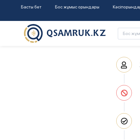
Басты бет
Бос жұмыс орындары
Кәсіпорында