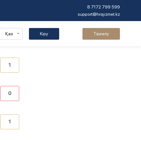
8 7172 799 599
support@hrqyzmet.kz
Қаз
Кіру
Тіркелу
1
0
1