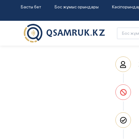
Басты бет
Бос жұмыс орындары
Кәсіпорында