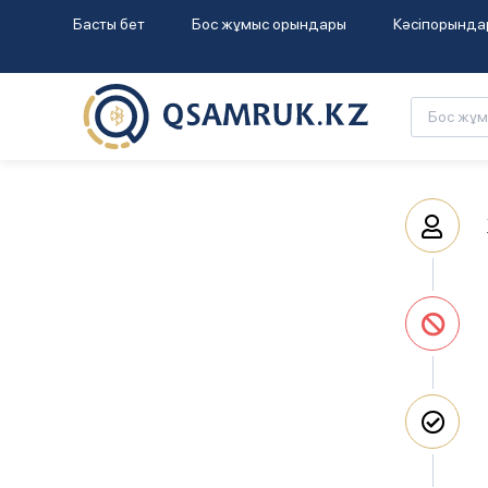
Басты бет
Бос жұмыс орындары
Кәсіпорында