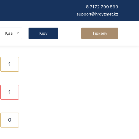
8 7172 799 599
support@hrqyzmet.kz
Қаз
Кіру
Тіркелу
1
1
0