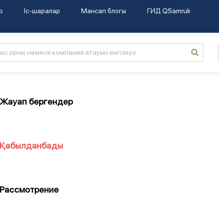
р
Іс-шаралар
Мансап блогы
ГИД QSamruk
Жауап бергендер
Қабылданбады
Рассмотрение