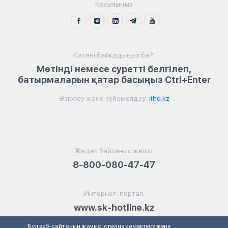
Қосылыңыз
Қатені байқадыңыз ба?:
Мәтінді немесе суретті белгілеп,
батырмаларын қатар басыңыз Ctrl+Enter
Әзірлеу және сүйемелдеу
ithd.kz
Жедел байланыс желісі:
8-800-080-47-47
Интернет-портал:
www.sk-hotline.kz
Бұл веб-сайт оның жұмыс істеуіне көмектесу және