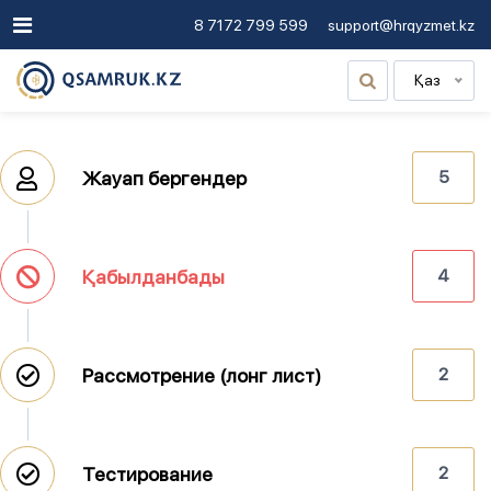
8 7172 799 599
support@hrqyzmet.kz
Қаз
Жауап бергендер
5
Қабылданбады
4
Рассмотрение (лонг лист)
2
Тестирование
2