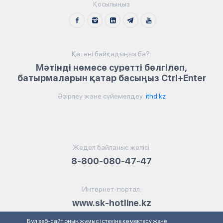
Қосылыңыз
Қатені байқадыңыз ба?:
Мәтінді немесе суретті белгілеп,
батырмаларын қатар басыңыз Ctrl+Enter
Әзірлеу және сүйемелдеу
ithd.kz
Жедел байланыс желісі:
8-800-080-47-47
Интернет-портал:
www.sk-hotline.kz
Бұл веб-сайт оның жұмыс істеуіне көмектесу және