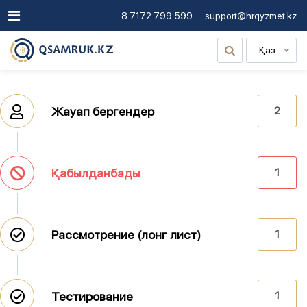
8 7172 799 599
support@hrqyzmet.kz
Қаз
Жауап бергендер
2
Қабылданбады
1
Рассмотрение (лонг лист)
1
Тестирование
1