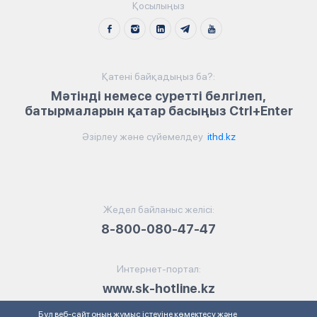
Қосылыңыз
Қатені байқадыңыз ба?:
Мәтінді немесе суретті белгілеп,
батырмаларын қатар басыңыз Ctrl+Enter
Әзірлеу және сүйемелдеу
ithd.kz
Жедел байланыс желісі:
8-800-080-47-47
Интернет-портал:
www.sk-hotline.kz
Бұл веб-сайт оның жұмыс істеуіне көмектесу және