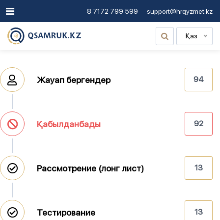
8 7172 799 599
support@hrqyzmet.kz
Қаз
Жауап бергендер
94
Қабылданбады
92
Рассмотрение (лонг лист)
13
Тестирование
13