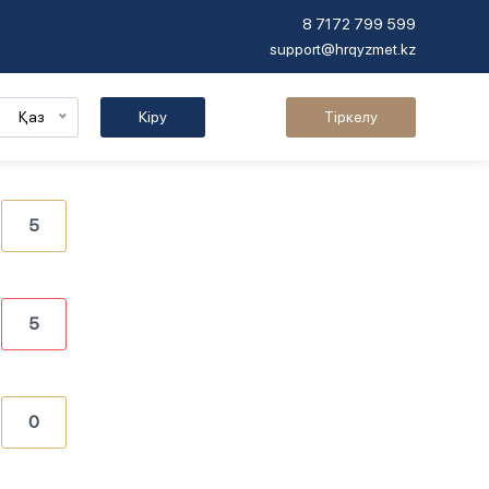
8 7172 799 599
support@hrqyzmet.kz
Қаз
Кіру
Тіркелу
5
5
0