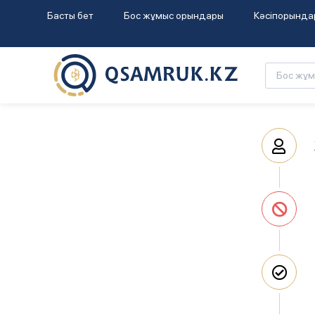
Басты бет
Бос жұмыс орындары
Кәсіпорында