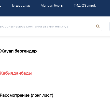
р
Іс-шаралар
Мансап блогы
ГИД QSamruk
Жауап бергендер
Қабылданбады
Рассмотрение (лонг лист)