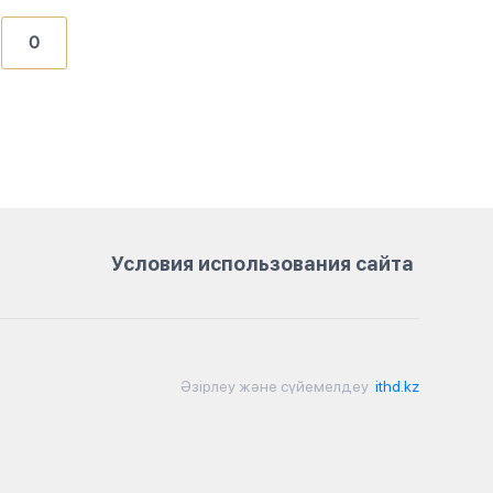
0
Условия использования сайта
Әзірлеу және сүйемелдеу
ithd.kz