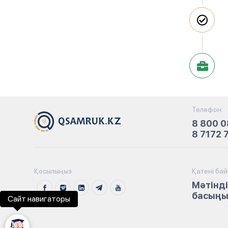
Телефон:
8 800 0
8 7172 
Қосылыңыз
Қатені ба
Мәтінді
басыңыз
Сайт навигаторы