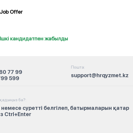
Job Offer
Ішкі кандидатпен жабылды
Пошта:
80 77 99
support@hrqyzmet.kz
799 599
йқадыңыз ба?:
 немесе суретті белгілеп, батырмаларын қатар
 Ctrl+Enter