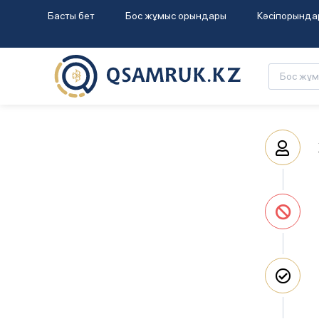
Басты бет
Бос жұмыс орындары
Кәсіпорында