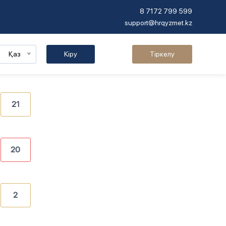
8 7172 799 599
support@hrqyzmet.kz
Қаз
Кіру
Тіркелу
21
20
2