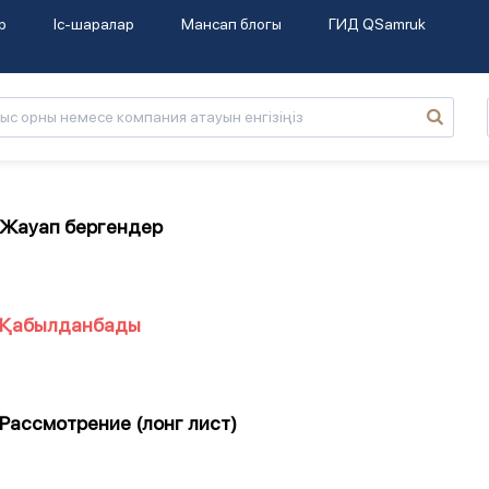
р
Іс-шаралар
Мансап блогы
ГИД QSamruk
Жауап бергендер
Қабылданбады
Рассмотрение (лонг лист)