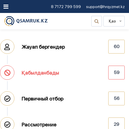
8 7172 799 599
support@hrqyzmet.kz
Қаз
Жауап бергендер
60
Қабылданбады
59
Первичный отбор
56
Рассмотрение
29