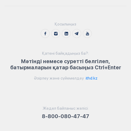
Қосылыңыз
Қатені байқадыңыз ба?:
Мәтінді немесе суретті белгілеп,
батырмаларын қатар басыңыз Ctrl+Enter
Әзірлеу және сүйемелдеу
ithd.kz
Жедел байланыс желісі:
8-800-080-47-47